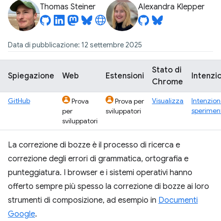
Thomas Steiner
Alexandra Klepper
Data di pubblicazione: 12 settembre 2025
Stato di
Spiegazione
Web
Estensioni
Intenzi
Chrome
GitHub
Visualizza
Intenzion
Prova
Prova per
sperimen
per
sviluppatori
sviluppatori
La correzione di bozze è il processo di ricerca e
correzione degli errori di grammatica, ortografia e
punteggiatura. I browser e i sistemi operativi hanno
offerto sempre più spesso la correzione di bozze ai loro
strumenti di composizione, ad esempio in
Documenti
Google
.