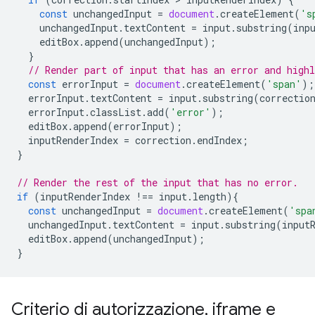
const
unchangedInput
=
document
.
createElement
(
's
unchangedInput
.
textContent
=
input
.
substring
(
inp
editBox
.
append
(
unchangedInput
);
}
// Render part of input that has an error and highl
const
errorInput
=
document
.
createElement
(
'span'
);
errorInput
.
textContent
=
input
.
substring
(
correctio
errorInput
.
classList
.
add
(
'error'
);
editBox
.
append
(
errorInput
);
inputRenderIndex
=
correction
.
endIndex
;
}
// Render the rest of the input that has no error.
if
(
inputRenderIndex
!==
input
.
length
){
const
unchangedInput
=
document
.
createElement
(
'spa
unchangedInput
.
textContent
=
input
.
substring
(
input
editBox
.
append
(
unchangedInput
);
}
Criterio di autorizzazione
,
iframe e