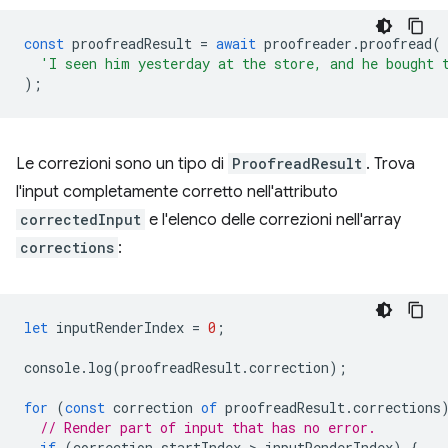
const
proofreadResult
=
await
proofreader
.
proofread
(
'I seen him yesterday at the store, and he bought 
);
Le correzioni sono un tipo di
ProofreadResult
. Trova
l'input completamente corretto nell'attributo
correctedInput
e l'elenco delle correzioni nell'array
corrections
:
let
inputRenderIndex
=
0
;
console
.
log
(
proofreadResult
.
correction
);
for
(
const
correction
of
proofreadResult
.
corrections
// Render part of input that has no error.
if
(
correction
.
startIndex
 > 
inputRenderIndex
)
{