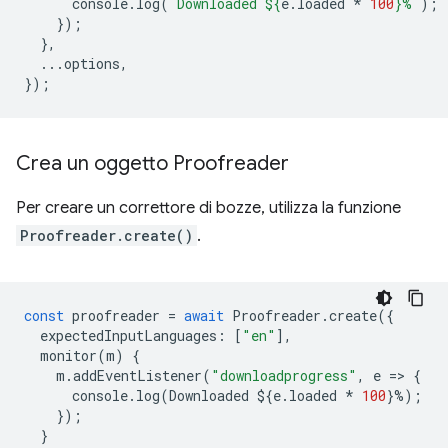
console
.
log
(
`Downloaded 
${
e
.
loaded
*
100
}
%`
);
});
},
...
options
,
});
Crea un oggetto Proofreader
Per creare un correttore di bozze, utilizza la funzione
Proofreader.create()
.
const
proofreader
=
await
Proofreader
.
create
({
expectedInputLanguages
:
[
"en"
],
monitor
(
m
)
{
m
.
addEventListener
(
"downloadprogress"
,
e
=
>
{
console
.
log
(
Downloaded
$
{
e
.
loaded
*
100
}
%
);
});
}