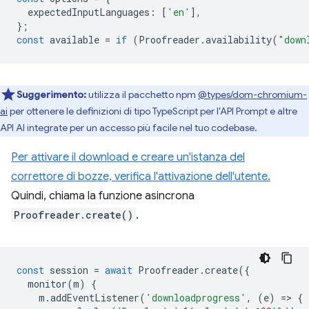
expectedInputLanguages
:
[
'en'
],
};
const
available
=
if
(
Proofreader
.
availability
(
"down
Suggerimento:
utilizza il pacchetto npm
@types/dom-chromium-
ai
per ottenere le definizioni di tipo TypeScript per l'API Prompt e altre
API AI integrate per un accesso più facile nel tuo codebase.
Per attivare il download e creare un'istanza del
correttore di bozze, verifica l'attivazione dell'utente.
Quindi, chiama la funzione asincrona
Proofreader.create()
.
const
session
=
await
Proofreader
.
create
({
monitor
(
m
)
{
m
.
addEventListener
(
'downloadprogress'
,
(
e
)
=
>
{