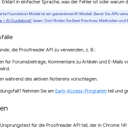
: Erklärt in einfacher Sprache, was der Fehler ist oder warum 
ierte Foundation Model ist ein generatives KI-Modell. Bevor Sie APIs ver
le + AI Guidebook“
lesen. Dort finden Sie Best Practices, Methoden und B
fälle
ründe, die Proofreader API zu verwenden, z. B.:
en für Forumsbeiträge, Kommentare zu Artikeln und E-Mails v
wird.
en während des aktiven Notierens vorschlagen.
ndungsfall? Nehmen Sie am
Early-Access-Programm
teil und 
ten
rsprungstest für die Proofreader API teil, der in Chrome 141 b