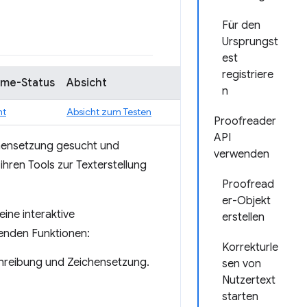
Für den
Ursprungst
est
registriere
me-Status
Absicht
n
ht
Absicht zum Testen
Proofreader
API
chensetzung gesucht und
verwenden
hren Tools zur Texterstellung
Proofread
er-Objekt
ine interaktive
erstellen
lgenden Funktionen:
Korrekturle
chreibung und Zeichensetzung.
sen von
Nutzertext
starten