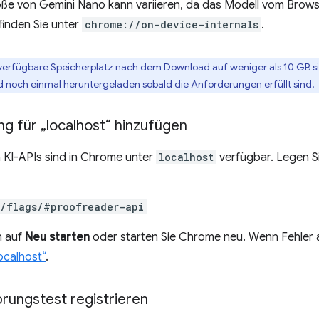
e von Gemini Nano kann variieren, da das Modell vom Browser
finden Sie unter
chrome://on-device-internals
.
verfügbare Speicherplatz nach dem Download auf weniger als 10 GB si
rd noch einmal heruntergeladen sobald die Anforderungen erfüllt sind.
g für „localhost“ hinzufügen
en KI-APIs sind in Chrome unter
localhost
verfügbar. Legen S
//flags/#proofreader-api
n auf
Neu starten
oder starten Sie Chrome neu. Wenn Fehler 
ocalhost“
.
rungstest registrieren