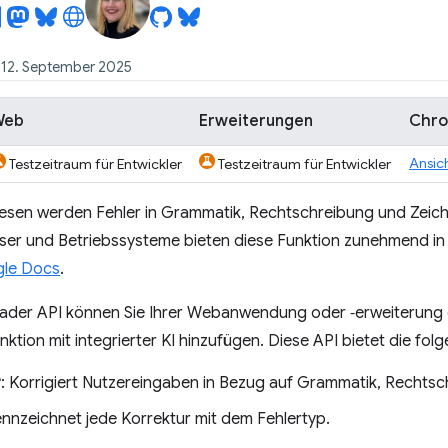
m 12. September 2025
Web
Erweiterungen
Chro
Ansic
Testzeitraum für Entwickler
Testzeitraum für Entwickler
lesen werden Fehler in Grammatik, Rechtschreibung und Zei
wser und Betriebssysteme bieten diese Funktion zunehmend in i
le Docs
.
eader API können Sie Ihrer Webanwendung oder ‑erweiterung e
nktion mit integrierter KI hinzufügen. Diese API bietet die fo
r
: Korrigiert Nutzereingaben in Bezug auf Grammatik, Rechts
ennzeichnet jede Korrektur mit dem Fehlertyp.