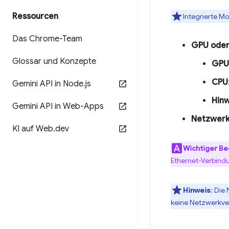
Ressourcen
Integrierte Mo
Das Chrome-Team
GPU oder
Glossar und Konzepte
GPU
CPU
Gemini API in Node
.
js
Hinw
Gemini API in Web-Apps
Netzwer
KI auf Web
.
dev
Wichtiger Beg
Ethernet-Verbindu
Hinweis
: Die
keine Netzwerkve