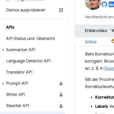
Demos ausprobieren
Veröffentlicht a
APIs
Erklärvideo
API-Status und -Übersicht
GitHub
Summarizer API
Beim Korrektur
Language Detector API
korrigiert. Bro
an, z. B. in
Goog
Translator API
Mit der Proofr
Prompt-API
Korrekturlesefu
Writer API
Korrektu
Rewriter API
Labels
: K