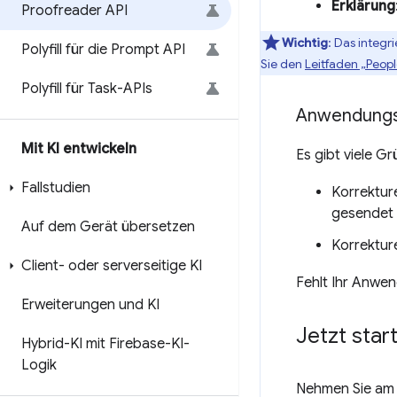
Erklärung
Proofreader API
Wichtig
: Das integr
Polyfill für die Prompt API
Sie den
Leitfaden „Peop
Polyfill für Task-APIs
Anwendungs
Mit KI entwickeln
Es gibt viele G
Fallstudien
Korrektur
gesendet 
Auf dem Gerät übersetzen
Korrektur
Client- oder serverseitige KI
Fehlt Ihr Anwe
Erweiterungen und KI
Jetzt star
Hybrid-KI mit Firebase-KI-
Logik
Nehmen Sie am U