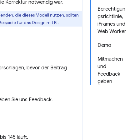
die Korrektur notwendig war.
Berechtigun
wenden, die dieses Modell nutzen, sollten
gsrichtlinie,
eispiele für das Design mit KI.
iFrames und
Web Worker
Demo
Mitmachen
und
orschlagen, bevor der Beitrag
Feedback
geben
geben Sie uns Feedback.
is 145 läuft.