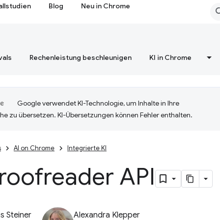
allstudien
Blog
Neu in Chrome
vals
Rechenleistung beschleunigen
KI in Chrome
Google verwendet KI-Technologie, um Inhalte in Ihre
he zu übersetzen. KI-Übersetzungen können Fehler enthalten.
s
AI on Chrome
Integrierte KI
roofreader API
 Steiner
Alexandra Klepper