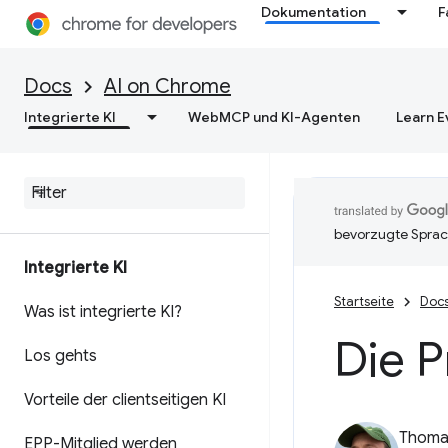
Dokumentation
F
Docs
AI on Chrome
Integrierte KI
WebMCP und KI-Agenten
Learn E
bevorzugte Sprac
Integrierte KI
Startseite
Doc
Was ist integrierte KI?
Die P
Los gehts
Vorteile der clientseitigen KI
Thomas
EPP-Mitglied werden