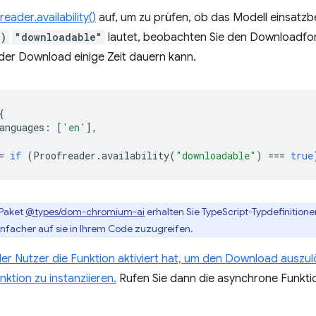
eader.availability()
auf, um zu prüfen, ob das Modell einsatzbe
()
"downloadable"
lautet, beobachten Sie den Downloadfort
der Download einige Zeit dauern kann.
{
anguages
:
[
'en'
],
=
if
(
Proofreader
.
availability
(
"downloadable"
)
===
true
Paket
@types/dom-chromium-ai
erhalten Sie TypeScript-Typdefinition
einfacher auf sie in Ihrem Code zuzugreifen.
der Nutzer die Funktion aktiviert hat, um den Download auszu
nktion zu instanziieren.
Rufen Sie dann die asynchrone Funkt