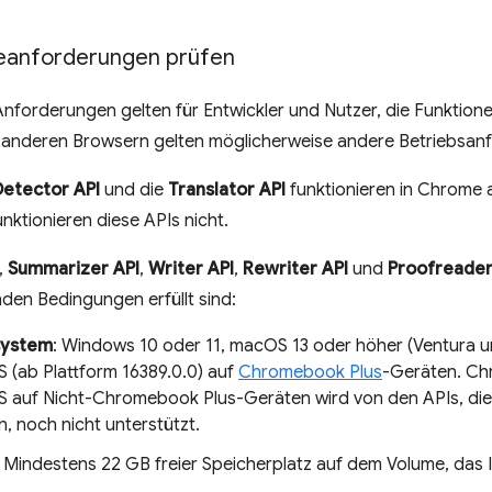
anforderungen prüfen
nforderungen gelten für Entwickler und Nutzer, die Funktion
 anderen Browsern gelten möglicherweise andere Betriebsan
etector API
und die
Translator API
funktionieren in Chrome
nktionieren diese APIs nicht.
,
Summarizer API
,
Writer API
,
Rewriter API
und
Proofreader
den Bedingungen erfüllt sind:
system
: Windows 10 oder 11, macOS 13 oder höher (Ventura u
(ab Plattform 16389.0.0) auf
Chromebook Plus
-Geräten. Ch
auf Nicht-Chromebook Plus-Geräten wird von den APIs, di
, noch nicht unterstützt.
: Mindestens 22 GB freier Speicherplatz auf dem Volume, das I