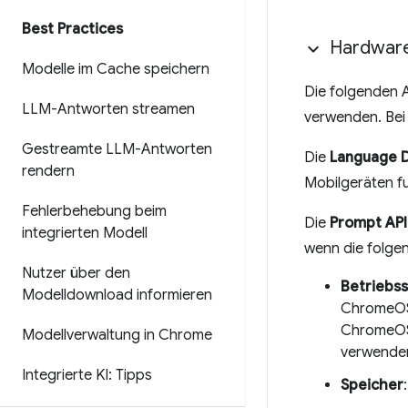
Best Practices
Hardware
Modelle im Cache speichern
Die folgenden A
LLM-Antworten streamen
verwenden. Bei
Gestreamte LLM-Antworten
Die
Language D
rendern
Mobilgeräten fu
Fehlerbehebung beim
Die
Prompt API
integrierten Modell
wenn die folgen
Nutzer über den
Betriebs
Modelldownload informieren
ChromeOS 
ChromeOS 
Modellverwaltung in Chrome
verwenden
Integrierte KI: Tipps
Speicher