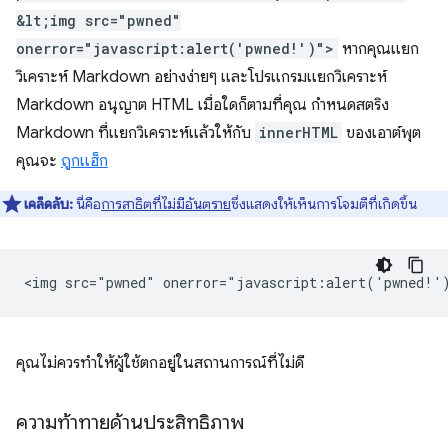
&lt;img src="pwned"
onerror="javascript:alert('pwned!')">
หากคุณแยก
วิเคราะห์ Markdown อย่างง่ายๆ และโปรแกรมแยกวิเคราะห์
Markdown อนุญาต HTML เมื่อใดก็ตามที่คุณ กำหนดสตริง
Markdown ที่แยกวิเคราะห์แล้วให้กับ
innerHTML
ของเอาต์พุต
คุณจะ
ถูกแฮ็ก
เคล็ดลับ:
นี่คือ
การสาธิตที่ไม่มีอันตราย
ซึ่งแสดงให้เห็นการโจมตีที่เกิดขึ้น
คุณไม่ควรทำให้ผู้ใช้ตกอยู่ในสถานการณ์ที่ไม่ดี
ความท้าทายด้านประสิทธิภาพ