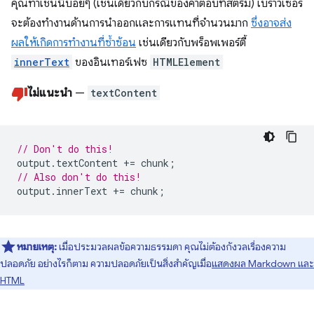
คุณทำเช่นนี้บ่อยๆ (เช่นเดียวกับกรณีของคำตอบที่สตรีม) เบราว์เซอร์
จะต้องทำงานด้านการนำออกและการแทนที่จำนวนมาก
ซึ่งอาจส่ง
ผลให้เกิดการทำงานที่ซ้ำซ้อน
เช่นเดียวกับพร็อพเพอร์ตี้
innerText
ของอินเทอร์เฟซ
HTMLElement
ไม่แนะนำ
—
textContent
// Don't do this!
output
.
textContent
+=
chunk
;
// Also don't do this!
output
.
innerText
+=
chunk
;
หมายเหตุ:
เมื่อประมวลผลข้อความธรรมดา คุณไม่ต้องกังวลเรื่องความ
ปลอดภัย อย่างไรก็ตาม ความปลอดภัยเป็นสิ่งสำคัญเมื่อ
แสดงผล Markdown และ
HTML