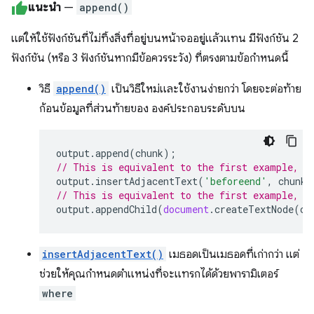
แนะนำ
—
append()
แต่ให้ใช้ฟังก์ชันที่ไม่ทิ้งสิ่งที่อยู่บนหน้าจออยู่แล้วแทน มีฟังก์ชัน 2
ฟังก์ชัน (หรือ 3 ฟังก์ชันหากมีข้อควรระวัง) ที่ตรงตามข้อกำหนดนี้
วิธี
append()
เป็นวิธีใหม่และใช้งานง่ายกว่า โดยจะต่อท้าย
ก้อนข้อมูลที่ส่วนท้ายของ องค์ประกอบระดับบน
output
.
append
(
chunk
);
// This is equivalent to the first example, b
output
.
insertAdjacentText
(
'beforeend'
,
chunk
)
// This is equivalent to the first example, b
output
.
appendChild
(
document
.
createTextNode
(
ch
insertAdjacentText()
เมธอดเป็นเมธอดที่เก่ากว่า แต่
ช่วยให้คุณกำหนดตำแหน่งที่จะแทรกได้ด้วยพารามิเตอร์
where