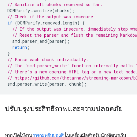
// Sanitize all chunks received so far.
DOMPurify
.
sanitize
(
chunks
);
// Check if the output was insecure.
if
(
DOMPurify
.
removed
.
length
)
{
// If the output was insecure, immediately stop wh
// Reset the parser and flush the remaining Markdo
smd
.
parser_end
(
parser
);
return
;
}
// Parse each chunk individually.
// The `smd.parser_write` function internally calls 
// there's a new opening HTML tag or a new text node
// https://github.com/thetarnav/streaming-markdown/b
smd
.
parser_write
(
parser
,
chunk
);
ปรับปรุงประสิทธิภาพและความปลอดภัย
หากเปิดใช้งาน
การกะพริบของสี
ในเครื่องมือสำหรับนักพัฒนาเว็บ