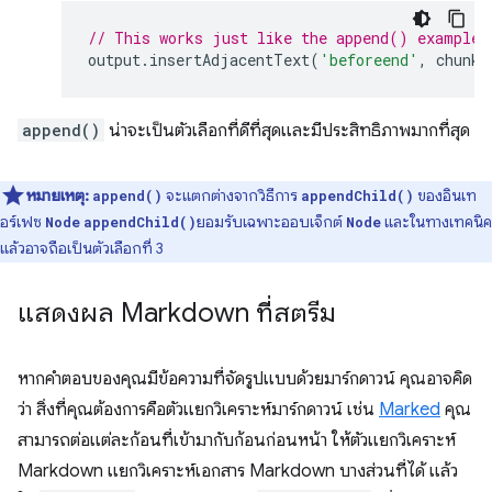
// This works just like the append() example,
output
.
insertAdjacentText
(
'beforeend'
,
chunk
)
append()
น่าจะเป็นตัวเลือกที่ดีที่สุดและมีประสิทธิภาพมากที่สุด
หมายเหตุ:
จะแตกต่างจากวิธีการ
ของอินเท
append()
appendChild()
อร์เฟซ
ยอมรับเฉพาะออบเจ็กต์
และในทางเทคนิค
Node
appendChild()
Node
แล้วอาจถือเป็นตัวเลือกที่ 3
แสดงผล Markdown ที่สตรีม
หากคำตอบของคุณมีข้อความที่จัดรูปแบบด้วยมาร์กดาวน์ คุณอาจคิด
ว่า สิ่งที่คุณต้องการคือตัวแยกวิเคราะห์มาร์กดาวน์ เช่น
Marked
คุณ
สามารถต่อแต่ละก้อนที่เข้ามากับก้อนก่อนหน้า ให้ตัวแยกวิเคราะห์
Markdown แยกวิเคราะห์เอกสาร Markdown บางส่วนที่ได้ แล้ว