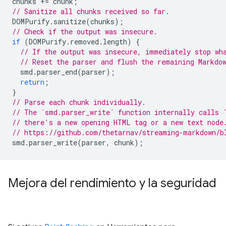
chunks
+=
chunk
;
// Sanitize all chunks received so far.
DOMPurify
.
sanitize
(
chunks
);
// Check if the output was insecure.
if
(
DOMPurify
.
removed
.
length
)
{
// If the output was insecure, immediately stop wh
// Reset the parser and flush the remaining Markdo
smd
.
parser_end
(
parser
);
return
;
}
// Parse each chunk individually.
// The `smd.parser_write` function internally calls 
// there's a new opening HTML tag or a new text node
// https://github.com/thetarnav/streaming-markdown/b
smd
.
parser_write
(
parser
,
chunk
);
Mejora del rendimiento y la seguridad