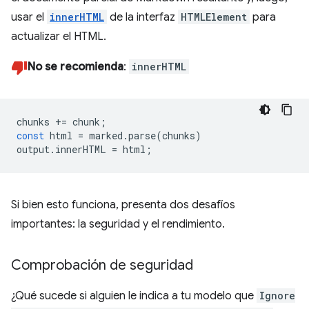
usar el
innerHTML
de la interfaz
HTMLElement
para
actualizar el HTML.
No se recomienda
:
innerHTML
chunks
+=
chunk
;
const
html
=
marked
.
parse
(
chunks
)
output
.
innerHTML
=
html
;
Si bien esto funciona, presenta dos desafíos
importantes: la seguridad y el rendimiento.
Comprobación de seguridad
¿Qué sucede si alguien le indica a tu modelo que
Ignore