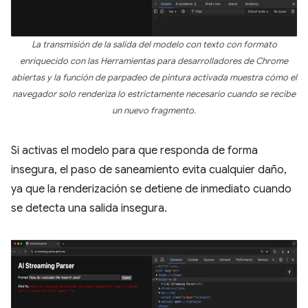
La transmisión de la salida del modelo con texto con formato
enriquecido con las Herramientas para desarrolladores de Chrome
abiertas y la función de parpadeo de pintura activada muestra cómo el
navegador solo renderiza lo estrictamente necesario cuando se recibe
un nuevo fragmento.
Si activas el modelo para que responda de forma
insegura, el paso de saneamiento evita cualquier daño,
ya que la renderización se detiene de inmediato cuando
se detecta una salida insegura.