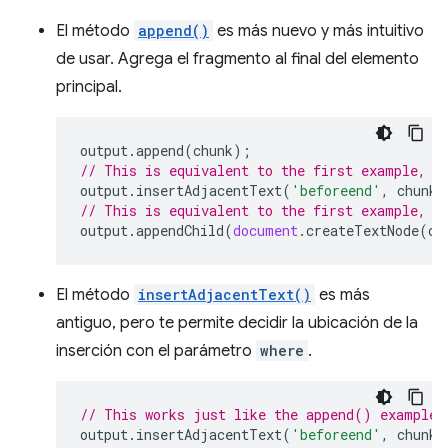
El método
append()
es más nuevo y más intuitivo
de usar. Agrega el fragmento al final del elemento
principal.
output
.
append
(
chunk
);
// This is equivalent to the first example, b
output
.
insertAdjacentText
(
'beforeend'
,
chunk
)
// This is equivalent to the first example, b
output
.
appendChild
(
document
.
createTextNode
(
ch
El método
insertAdjacentText()
es más
antiguo, pero te permite decidir la ubicación de la
inserción con el parámetro
where
.
// This works just like the append() example,
output
.
insertAdjacentText
(
'beforeend'
,
chunk
)