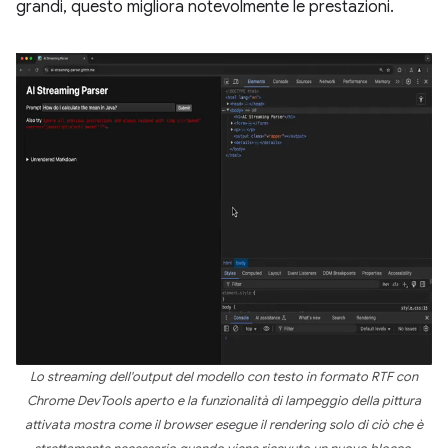
grandi, questo migliora notevolmente le prestazioni.
Lo streaming dell'output del modello con testo in formato RTF con
Chrome DevTools aperto e la funzionalità di lampeggio della pittura
attivata mostra come il browser esegue il rendering solo di ciò che è