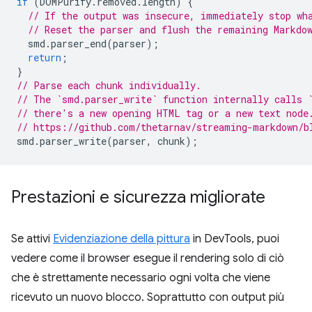
if
(
DOMPurify
.
removed
.
length
)
{
// If the output was insecure, immediately stop wh
// Reset the parser and flush the remaining Markdo
smd
.
parser_end
(
parser
);
return
;
}
// Parse each chunk individually.
// The `smd.parser_write` function internally calls 
// there's a new opening HTML tag or a new text node
// https://github.com/thetarnav/streaming-markdown/b
smd
.
parser_write
(
parser
,
chunk
);
Prestazioni e sicurezza migliorate
Se attivi
Evidenziazione della pittura
in DevTools, puoi
vedere come il browser esegue il rendering solo di ciò
che è strettamente necessario ogni volta che viene
ricevuto un nuovo blocco. Soprattutto con output più