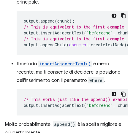
principale.
output
.
append
(
chunk
);
// This is equivalent to the first example, b
output
.
insertAdjacentText
(
'beforeend'
,
chunk
)
// This is equivalent to the first example, b
output
.
appendChild
(
document
.
createTextNode
(
ch
Il metodo
insertAdjacentText()
è meno
recente, ma ti consente di decidere la posizione
dell'inserimento con il parametro
where
.
// This works just like the append() example,
output
.
insertAdjacentText
(
'beforeend'
,
chunk
)
Molto probabilmente,
append()
è la scelta migliore e
più performante.