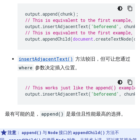
output
.
append
(
chunk
);
// This is equivalent to the first example, b
output
.
insertAdjacentText
(
'beforeend'
,
chunk
)
// This is equivalent to the first example, b
output
.
appendChild
(
document
.
createTextNode
(
ch
insertAdjacentText()
方法较旧，但可让您通过
where
参数决定插入位置。
// This works just like the append() example,
output
.
insertAdjacentText
(
'beforeend'
,
chunk
)
最有可能的是，
append()
是最佳且性能最高的选择。
注意
：
与
接口的
方法不
append()
Node
appendChild()