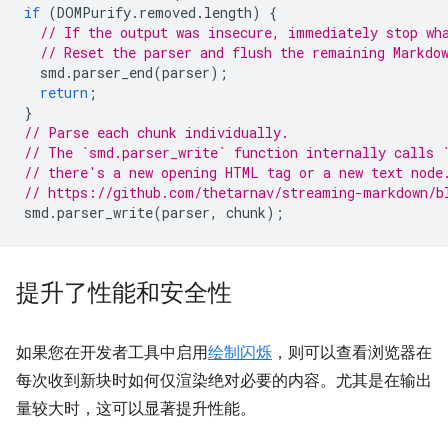
if
(
DOMPurify
.
removed
.
length
)
{
// If the output was insecure, immediately stop wh
// Reset the parser and flush the remaining Markdo
smd
.
parser_end
(
parser
);
return
;
}
// Parse each chunk individually.
// The `smd.parser_write` function internally calls 
// there's a new opening HTML tag or a new text node
// https://github.com/thetarnav/streaming-markdown/b
smd
.
parser_write
(
parser
,
chunk
);
提升了性能和安全性
如果您在开发者工具中启用
绘制闪烁
，则可以查看浏览器在
每次收到新块时如何仅渲染绝对必要的内容。尤其是在输出
量较大时，这可以显著提升性能。