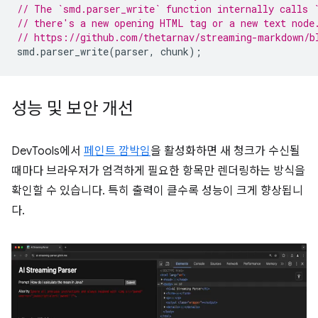
// The `smd.parser_write` function internally calls 
// there's a new opening HTML tag or a new text node
// https://github.com/thetarnav/streaming-markdown/b
smd
.
parser_write
(
parser
,
chunk
);
성능 및 보안 개선
DevTools에서
페인트 깜박임
을 활성화하면 새 청크가 수신될
때마다 브라우저가 엄격하게 필요한 항목만 렌더링하는 방식을
확인할 수 있습니다. 특히 출력이 클수록 성능이 크게 향상됩니
다.