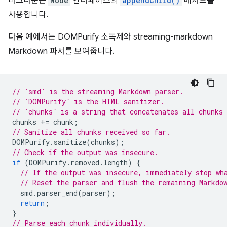
마크다운은
Node
인터페이스의
appendChild()
메서드를
사용합니다.
다음 예에서는 DOMPurify 소독제와 streaming-markdown
Markdown 파서를 보여줍니다.
// `smd` is the streaming Markdown parser.
// `DOMPurify` is the HTML sanitizer.
// `chunks` is a string that concatenates all chunks 
chunks
+=
chunk
;
// Sanitize all chunks received so far.
DOMPurify
.
sanitize
(
chunks
);
// Check if the output was insecure.
if
(
DOMPurify
.
removed
.
length
)
{
// If the output was insecure, immediately stop wh
// Reset the parser and flush the remaining Markdo
smd
.
parser_end
(
parser
);
return
;
}
// Parse each chunk individually.