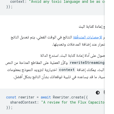
context
:
"Avoid any toxic language and be as co
});
تج إعادة كتابة البث
فّر
الإحصاءات المتدفّقة
النتائج في الوقت الفعلي. يتم تعديل الناتج
ستمرار عند إضافة المدخلات وتعديلها.
حصول على أداة إعادة كتابة البث، استدعِ الدالة
rewriteStreaming(
وكرِّر العملية على المقاطع المتاحة من النص
 البث. يمكنك إضافة
context
اختيارية لتزويد النموذج بمعلومات
اسية، ما قد يساعده في تلبية توقعاتك بشأن الناتج بشكل أفضل.
const
rewriter
=
await
Rewriter
.
create
({
sharedContext
:
"A review for the Flux Capacitor
});