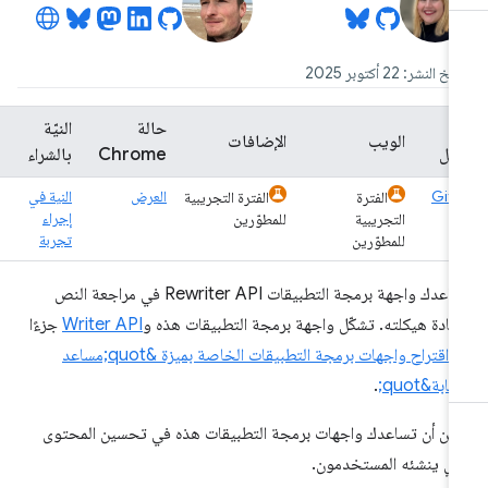
خ النشر: 22 أكتوبر 2025
ح
حالة
النيّة
الويب
الإضافات
ّل
Chrome
بالشراء
Git
العرض
النية في
الفترة
الفترة التجريبية
إجراء
التجريبية
للمطوّرين
تجربة
للمطوّرين
تساعدك واجهة برمجة التطبيقات Rewriter API في مراجعة النص
عادة هيكلته. تشكّل واجهة برمجة التطبيقات هذه و
Writer API
جزءًا
ن
اقتراح واجهات برمجة التطبيقات الخاصة بميزة &quot;مساعد
تابة&quot;
.
كن أن تساعدك واجهات برمجة التطبيقات هذه في تحسين المحتوى
ذي ينشئه المستخدمون.