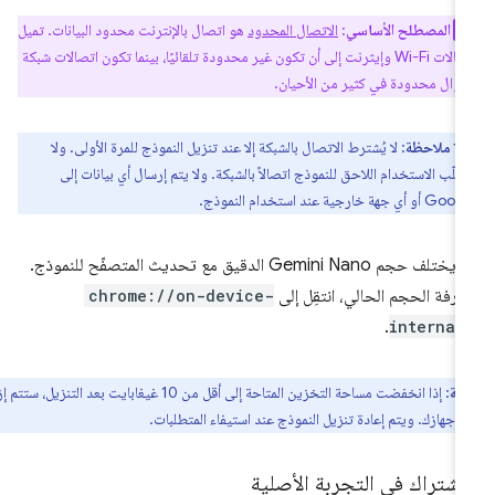
المصطلح الأساسي
:
الاتصال المحدود
هو اتصال بالإنترنت محدود البيانات. تميل
اتصالات Wi-Fi وإيثرنت إلى أن تكون غير محدودة تلقائيًا، بينما تكون اتصالات شبكة
جوّال محدودة في كثير من الأحيان.
ملاحظة
: لا يُشترط الاتصال بالشبكة إلا عند تنزيل النموذج للمرة الأولى. ولا
طلّب الاستخدام اللاحق للنموذج اتصالاً بالشبكة. ولا يتم إرسال أي بيانات إلى
و أي جهة خارجية عند استخدام النموذج.
قد يختلف حجم Gemini Nano الدقيق مع تحديث المتصفّح للنموذج.
عرفة الحجم الحالي، انتقِل إلى
chrome://on-device-
.
internal
ظة
: إذا انخفضت مساحة التخزين المتاحة إلى أقل من 10 غيغابايت بعد التنزيل، ستتم إزالة
 جهازك. ويتم إعادة تنزيل النموذج عند استيفاء المتطلبات.
اشتراك في التجربة الأصلية