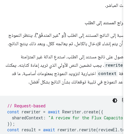
لبث المباشر.
إخراج المستند إلى الطلب
لنسبة إلى الناتج المستند إلى الطلب (أو "غير المتدفّق")، ينتظر النموذج
ى أن يتم إنشاء الإدخال بالكامل، ثم يعالجه ككل، وبعد ذلك ينتج الناتج.
حصول على ناتج مستند إلى الطلب، استدعِ الدالة غير المتزامنة
rewrite(
. يجب تضمين النص الأولي الذي تريد إعادة كتابته. يمكنك
افة
context
اختيارية لتزويد النموذج بمعلومات أساسية، ما قد
اعد النموذج في تلبية توقعاتك بشأن الناتج بشكل أفضل.
// Request-based
const
rewriter
=
await
Rewriter
.
create
({
sharedContext
:
"A review for the Flux Capacitor
});
const
result
=
await
rewriter
.
rewrite
(
reviewEl
.
te