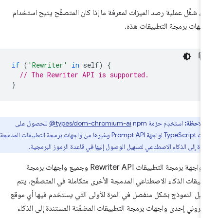
لاً، شغِّل عملية رصد الميزات لمعرفة ما إذا كان المتصفّح يتيح استخدام
جهات برمجة التطبيقات هذه.
if
(
'Rewriter'
in
self
)
{
// The Rewriter API is supported.
}
ملاحظة:
استخدِم حزمة
‎@types/dom-chromium-ai
npm للحصول على
تعريفات TypeScript لواجهة Prompt API وغيرها من واجهات برمجة التطبيقات المدمجة
ندة إلى الذكاء الاصطناعي لتسهيل الوصول إليها في قاعدة الرموز البرمجية.
إنّ واجهة برمجة التطبيقات Rewriter API وجميع واجهات برمجة
بيقات الذكاء الاصطناعي المدمجة الأخرى متكاملة في المتصفّح. يتم
زيل النموذج بشكل منفصل في المرة الأولى التي يستخدم فيها أي موقع
كتروني إحدى واجهات برمجة التطبيقات المضمّنة المستندة إلى الذكاء