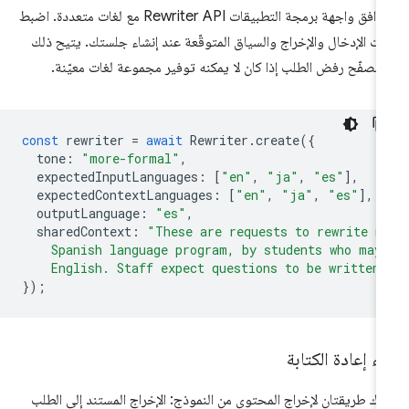
تتوافق واجهة برمجة التطبيقات Rewriter API مع لغات متعددة. اضبط
ات الإدخال والإخراج والسياق المتوقّعة عند إنشاء جلستك. يتيح ذلك
متصفّح رفض الطلب إذا كان لا يمكنه توفير مجموعة لغات معيّنة.
const
rewriter
=
await
Rewriter
.
create
({
tone
:
"more-formal"
,
expectedInputLanguages
:
[
"en"
,
"ja"
,
"es"
],
expectedContextLanguages
:
[
"en"
,
"ja"
,
"es"
],
outputLanguage
:
"es"
,
sharedContext
:
"These are requests to rewrite m
    Spanish language program, by students who may
    English. Staff expect questions to be written
});
ء إعادة الكتابة
اك طريقتان لإخراج المحتوى من النموذج: الإخراج المستند إلى الطلب