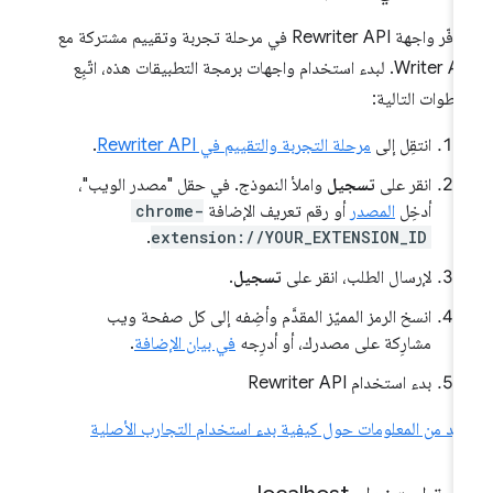
تتوفّر واجهة Rewriter API في مرحلة تجربة وتقييم مشتركة مع
Writer API. لبدء استخدام واجهات برمجة التطبيقات هذه، اتّبِع
خطوات التالية:
انتقِل إلى
مرحلة التجربة والتقييم في Rewriter API
.
انقر على
تسجيل
واملأ النموذج. في حقل "مصدر الويب"،
أدخِل
المصدر
أو رقم تعريف الإضافة
chrome-
.
extension://YOUR_EXTENSION_ID
لإرسال الطلب، انقر على
تسجيل
.
انسخ الرمز المميّز المقدَّم وأضِفه إلى كل صفحة ويب
مشارِكة على مصدرك، أو أدرِجه
في بيان الإضافة
.
بدء استخدام Rewriter API
يد من المعلومات حول كيفية بدء استخدام التجارب الأصلية