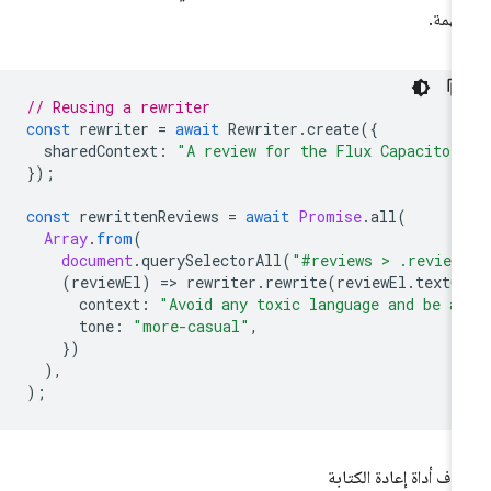
همة.
// Reusing a rewriter
const
rewriter
=
await
Rewriter
.
create
({
sharedContext
:
"A review for the Flux Capacitor
});
const
rewrittenReviews
=
await
Promise
.
all
(
Array
.
from
(
document
.
querySelectorAll
(
"#reviews > .review
(
reviewEl
)
=
>
rewriter
.
rewrite
(
reviewEl
.
textC
context
:
"Avoid any toxic language and be a
tone
:
"more-casual"
,
})
),
);
قاف أداة إعادة الكتابة