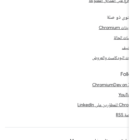
اطّلاع على المشاكل المفتوحة
توى ذو صلة
يثات Chromium
اسات الحالة
أرشيف
فات البودكاست والعروض
Foll
@Chrom
YouTu
C للمطوّرين على LinkedIn
اصة RSS