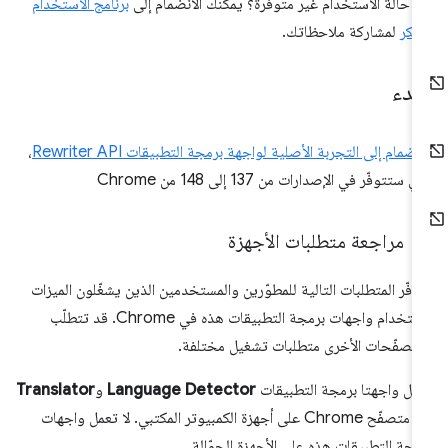
 حالة الاستخدام غير متوفّرة؟ يمكنك الانضمام إلى
برنامج الاستخدام
مبكر
لمشاركة ملاحظاتك.
لبدء
انضمام إلى التجربة الأصلية لواجهة برمجة التطبيقات Rewriter API
،
ي ستتوفّر في الإصدارات من 137 إلى 148 من Chrome
مراجعة متطلبات الأجهزة
وفّر المتطلبات التالية للمطوّرين والمستخدمين الذين يشغّلون الميزات
باستخدام واجهات برمجة التطبيقات هذه في Chrome. قد تتطلّب
متصفّحات الأخرى متطلبات تشغيل مختلفة.
مل واجهتا برمجة التطبيقات
Language Detector
و
Translator
في متصفّح Chrome على أجهزة الكمبيوتر المكتبي. لا تعمل واجهات
مجة التطبيقات هذه على الأجهزة الجوّالة.