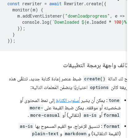
const
rewriter
=
await
Rewriter
.
create
({
monitor
(
m
)
{
m
.
addEventListener
(
"downloadprogress"
,
e
=
>
{
console
.
log
(
`Downloaded 
${
e
.
loaded
*
100
}
%`
});
}
});
ظائف واجهة برمجة التطبيقات
يح لك الدالة
create()
ضبط عنصر إعادة كتابة جديد. تتلقّى هذه
طريقة كائن
options
اختياريًا يتضمّن المَعلمات التالية:
tone
: يمكن أن يشير
أسلوب الكتابة
إلى نمط المحتوى أو
شخصيته أو موقفه. يمكن ضبط القيمة على
more-
formal
أو
as-is
(تلقائي) أو
more-casual
.
format
: تنسيق الإخراج، مع القيم المسموح بها
as-is
(القيمة التلقائية) و
markdown
و
plain-text