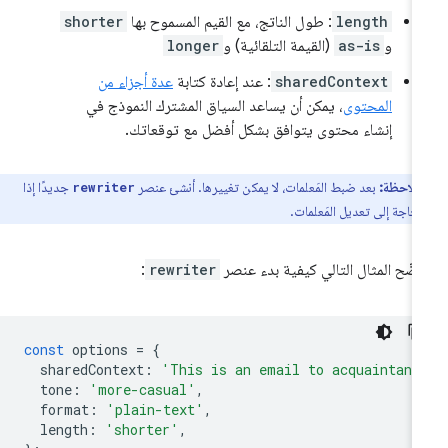
length
: طول الناتج، مع القيم المسموح بها
shorter
و
as-is
(القيمة التلقائية) و
longer
sharedContext
: عند إعادة كتابة
عدة أجزاء من
المحتوى
، يمكن أن يساعد السياق المشترك النموذج في
إنشاء محتوى يتوافق بشكل أفضل مع توقعاتك.
ملاحظة:
بعد ضبط المَعلمات، لا يمكن تغييرها. أنشئ عنصر
جديدًا إذا
rewriter
حاجة إلى تعديل المَعلمات.
ضّح المثال التالي كيفية بدء عنصر
rewriter
:
const
options
=
{
sharedContext
:
'This is an email to acquaintanc
tone
:
'more-casual'
,
format
:
'plain-text'
,
length
:
'shorter'
,