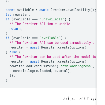
};
const
available
=
await
Rewriter
.
availability
();
let
rewriter
;
if
(
available
===
'unavailable'
)
{
// The Rewriter API isn't usable.
return
;
}
if
(
available
===
'available'
)
{
// The Rewriter API can be used immediately .
rewriter
=
await
Rewriter
.
create
(
options
);
}
else
{
// The Rewriter can be used after the model is 
rewriter
=
await
Rewriter
.
create
(
options
);
rewriter
.
addEventListener
(
'downloadprogress'
,
(
console
.
log
(
e
.
loaded
,
e
.
total
);
});
}
ديد اللغات المتوقّعة