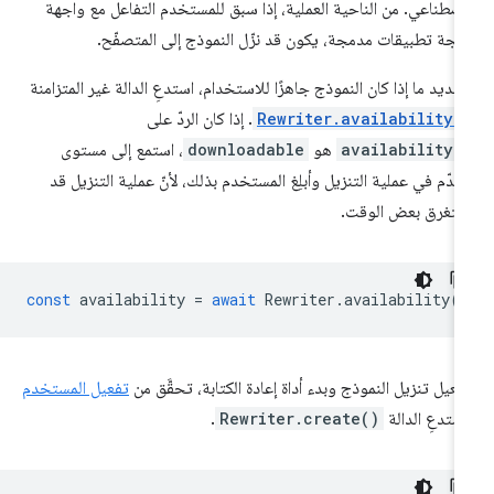
اصطناعي. من الناحية العملية، إذا سبق للمستخدم التفاعل مع واجهة
مجة تطبيقات مدمجة، يكون قد نزّل النموذج إلى المتصفّح.
حديد ما إذا كان النموذج جاهزًا للاستخدام، استدعِ الدالة غير المتزامنة
Rewriter.availability(
. إذا كان الردّ على
availability(
هو
downloadable
، استمع إلى مستوى
تقدّم في عملية التنزيل وأبلِغ المستخدم بذلك، لأنّ عملية التنزيل قد
تغرق بعض الوقت.
const
availability
=
await
Rewriter
.
availability
(
فعيل تنزيل النموذج وبدء أداة إعادة الكتابة، تحقَّق من
تفعيل المستخدم
ستدعِ الدالة
Rewriter.create()
.