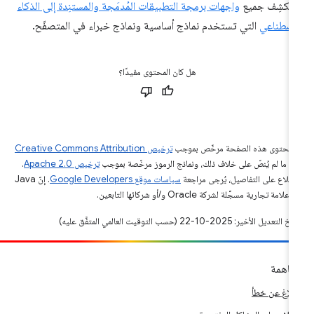
تكشِف جميع
واجهات برمجة التطبيقات المُدمَجة والمستنِدة إلى الذكاء
اصطناعي
التي تستخدم نماذج أساسية ونماذج خبراء في المتصفّح.
هل كان المحتوى مفيدًا؟
ّ محتوى هذه الصفحة مرخّص بموجب
ترخيص Creative Commons Attribution
4‏
ما لم يُنصّ على خلاف ذلك، ونماذج الرموز مرخّصة بموجب
ترخيص Apache 2.0‏
.
اطّلاع على التفاصيل، يُرجى مراجعة
سياسات موقع Google Developers‏
. إنّ Java
لامة تجارية مسجَّلة لشركة Oracle و/أو شركائها التابعين.
التعديل الأخير: 2025-10-22 (حسب التوقيت العالمي المتفَّق عليه)
اهمة
إبلاغ عن خطأ