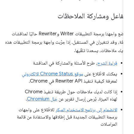
لتفاعل ومشاركة الملاحظات
تخضع واجهتا برمجة التطبيقات Writer وRewriter حاليًا لمناقشات
طة، وقد تتغيران في المستقبل. إذا جرّبت واجهة برمجة التطبيقات هذه
ديك ملاحظات، يسعدنا تلقّيها.
قراءة الشرح
، طرح الأسئلة والمشاركة في المناقشة
يمكنك الاطّلاع على
موقع Chrome Status الإلكتروني
لمعرفة كيفية تنفيذ Rewriter API في Chrome.
إذا كانت لديك ملاحظات حول طريقة تنفيذ Chrome
لهذه الميزة، يُرجى إرسال تقرير عن
خلل Chromium
.
الانضمام إلى برنامج الاستخدام المبكر
للاطّلاع على واجهات
برمجة التطبيقات الجديدة قبل إطلاقها والاستفادة من قائمة
المراسلات