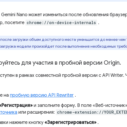
 Gemini Nano может измениться после обновления браузер
р, посетите
chrome://on-device-internals
.
 после загрузки объем доступного места уменьшится до менее чем 
 загрузка модели произойдет после выполнения необходимых треб
уйтесь для участия в пробной версии Origin
.
оступен в рамках совместной пробной версии с API Writer.
е на
пробную версию API Rewriter
.
«Регистрация»
и заполните форму. В поле «Веб-источник
сточника
или расширения:
chrome-extension://YOUR_EXTE
авки нажмите кнопку
«Зарегистрироваться»
.