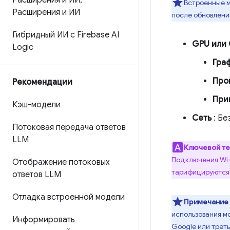
Расширения и ИИ
,
Встроенные м
Расширения и ИИ
после обновлени
Гибридный ИИ с Firebase AI
GPU или
Logic
Гра
Про
Рекомендации
При
Кэш-модели
Сеть
: Бе
Потоковая передача ответов
LLM
Ключевой т
Подключения Wi-F
Отображение потоковых
тарифицируются
ответов LLM
Отладка встроенной модели
Примечание
использования м
Информировать
Google или трет