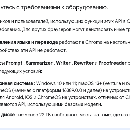
ьтесь с требованиями к оборудованию
.
иков и пользователей, использующих функции этих API в 
бования. Для других браузеров могут действовать иные т
еления языка
и
перевода
работают в Chrome на настольн
ройствах эти API не работают.
сы Prompt
,
Summarizer
,
Writer
,
Rewriter
и
Proofreader
р
ледующих условий:
онная система
: Windows 10 или 11; macOS 13+ (Ventura и б
eOS (начиная с платформы 16389.0.0 и далее) на устройс
я Android, iOS и ChromeOS на устройствах, отличных от C
ваются API, использующими базовые модели.
 диске
: не менее 22 ГБ свободного места на томе, где на