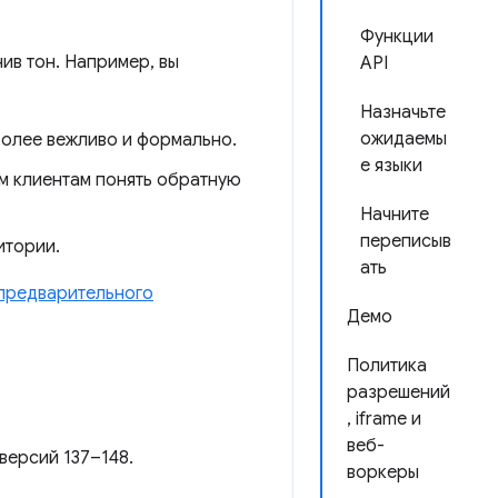
Функции
ив тон. Например, вы
API
Назначьте
ожидаемы
более вежливо и формально.
е языки
им клиентам понять обратную
Начните
переписыв
итории.
ать
предварительного
Демо
Политика
разрешений
, iframe и
веб-
версий 137–148.
воркеры