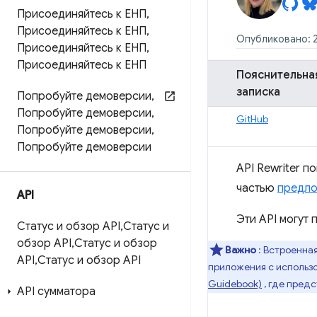
Присоединяйтесь к ЕНП
,
Присоединяйтесь к ЕНП
,
Опубликовано: 2
Присоединяйтесь к ЕНП
,
Присоединяйтесь к ЕНП
Пояснительна
записка
Попробуйте демоверсии
,
Попробуйте демоверсии
,
GitHub
Попробуйте демоверсии
,
Попробуйте демоверсии
API Rewriter п
частью
предло
API
Эти API могут 
Статус и обзор API
,
Статус и
обзор API
,
Статус и обзор
Важно
: Встроенна
API
,
Статус и обзор API
приложения с использо
Guidebook)
, где пред
API сумматора