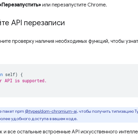
«Перезапустить»
или перезапустите Chrome.
те API перезаписи
ните проверку наличия необходимых функций, чтобы узнат
in
self
)
{
r API is supported.
е пакет npm
@types/dom-chromium-ai,
чтобы получить типизацию Typ
более удобного доступа в вашем коде.
как и все остальные встроенные API искусственного интелле