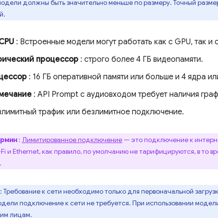
одели должны быть значительно меньше по размеру. Точный разме
й.
 CPU
: Встроенные модели могут работать как с GPU, так и 
фический процессор
: строго более 4 ГБ видеопамяти.
цессор
: 16 ГБ оперативной памяти или больше и 4 ядра ил
мечание
: API Prompt с аудиовходом требует наличия гра
злимитный трафик или безлимитное подключение.
ермин
:
Лимитированное подключение
— это подключение к интерн
i и Ethernet, как правило, по умолчанию не тарифицируются, в то 
.
: Требование к сети необходимо только для первоначальной загру
одели подключение к сети не требуется. При использовании модел
ьим лицам.