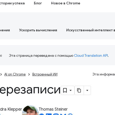
стории успеха
Блог
Новое в Chrome
чения
Ускорить вычисления
Искусственный интеллект 
Эта страница переведена с помощью
Cloud Translation API
.
AI on Chrome
Встроенный ИИ
Эта информац
перезаписи
dra Klepper
Thomas Steiner