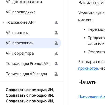
API детектора языка
Варианты и
API переводчика
Улучшите сущес
можете:
Подскажите API
Перепиши
API писателя
Предлагай
API перезаписи
связь или
Оформите
API корректора
Ваш вариант и
Полифил для Prompt API
просмотра,
что
Полифил для API задач
Начать
Создавать с помощью ИИ
,
Создавать с помощью ИИ
,
Присоединяйте
Создавать с помощью ИИ
,