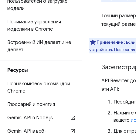
пользователей о загрузке
модели
Точный размер
Понимание управления
текущий разме
моделями в Chrome
Встроенный ИИ делает и не
Примечание
: Если
делает
устройства. Повторная
Зарегистрир
Ресурсы
API Rewriter д
Познакомьтесь с командой
эти API:
Chrome
Перейдит
Глоссарий и понятия
Нажмите
Gemini API в Node
.
js
вашего
и
Gemini API в веб-
Для отпр