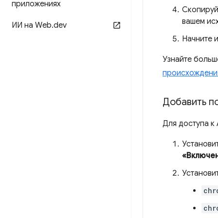
приложениях
Скопируй
вашем ис
ИИ на Web
.
dev
Начните 
Узнайте больше
происхождени
Добавить по
Для доступа к
Установи
«Включе
Установи
chr
chr