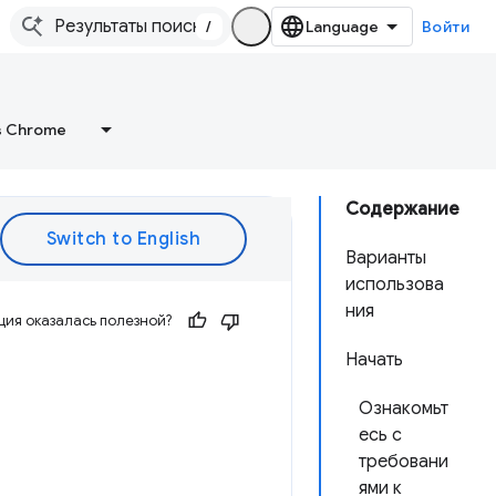
/
Войти
в Chrome
Содержание
Варианты
использова
ния
ия оказалась полезной?
Начать
Ознакомьт
есь с
требовани
ями к