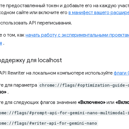
те предоставленный токен и добавьте его на каждую уча
ходном сайте или включите его
в манифест вашего расшир
использовать API переписывания.
 о том, как
начать работу с экспериментальными проекта
я
.
ддержку для localhost
 API Rewriter на локальном компьютере используйте
флаги
те для параметра
chrome://flags/#optimization-guide-
но»
.
те для следующих флагов значение
«Включено»
или
«Вклю
ome://flags/#prompt-api-for-gemini-nano-multimodal-
ome://flags/#writer-api-for-gemini-nano