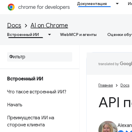
Документация
И
Docs
AI on Chrome
Встроенный ИИ
WebMCP и агенты
Оценки обу
Встроенный ИИ
Главная
Docs
Что такое встроенный ИИ?
API 
Начать
Преимущества ИИ на
стороне клиента
Alexan