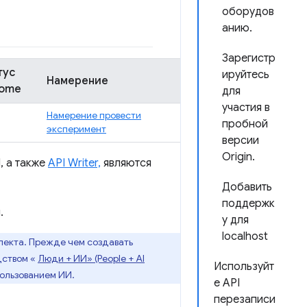
оборудов
анию.
Зарегистр
тус
ируйтесь
Намерение
ome
для
участия в
Намерение провести
пробной
эксперимент
версии
Origin.
, а также
API Writer,
являются
Добавить
поддержк
.
у для
localhost
лекта. Прежде чем создавать
дством «
Люди + ИИ» (People + AI
Используйт
пользованием ИИ.
е API
перезаписи