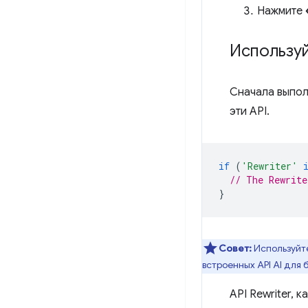
Нажмите
Используй
Сначала выпол
эти API.
if
(
'Rewriter'
// The Rewrite
}
Совет:
Используйт
встроенных API AI для 
API Rewriter, 