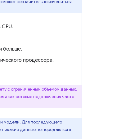
р может незначительно измениться
с CPU.
и больше.
фического процессора.
ету с ограниченным объемом данных.
время как сотовые подключения часто
зки модели. Для последующего
и никакие данные не передаются в