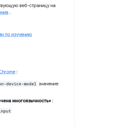
ствующую веб-страницу на
ения
.
ми по изучению
 Chrome
:
on-device-model
значение
чена многоязычность»
:
input