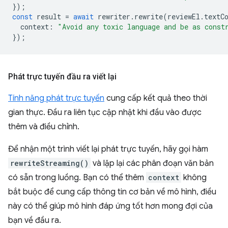
});
const
result
=
await
rewriter
.
rewrite
(
reviewEl
.
textC
context
:
"Avoid any toxic language and be as const
});
Phát trực tuyến đầu ra viết lại
Tính năng phát trực tuyến
cung cấp kết quả theo thời
gian thực. Đầu ra liên tục cập nhật khi đầu vào được
thêm và điều chỉnh.
Để nhận một trình viết lại phát trực tuyến, hãy gọi hàm
rewriteStreaming()
và lặp lại các phân đoạn văn bản
có sẵn trong luồng. Bạn có thể thêm
context
không
bắt buộc để cung cấp thông tin cơ bản về mô hình, điều
này có thể giúp mô hình đáp ứng tốt hơn mong đợi của
bạn về đầu ra.