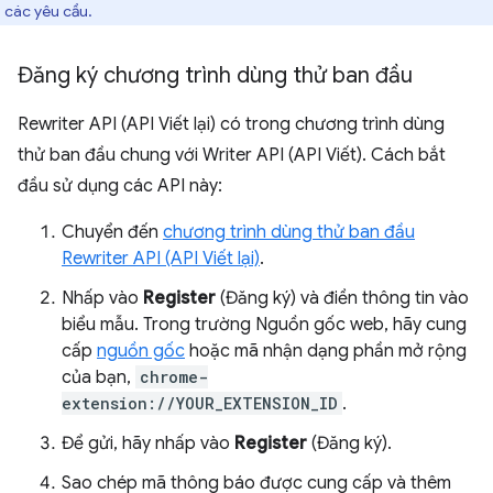
 các yêu cầu.
Đăng ký chương trình dùng thử ban đầu
Rewriter API (API Viết lại) có trong chương trình dùng
thử ban đầu chung với Writer API (API Viết). Cách bắt
đầu sử dụng các API này:
Chuyển đến
chương trình dùng thử ban đầu
Rewriter API (API Viết lại)
.
Nhấp vào
Register
(Đăng ký) và điền thông tin vào
biểu mẫu. Trong trường Nguồn gốc web, hãy cung
cấp
nguồn gốc
hoặc mã nhận dạng phần mở rộng
của bạn,
chrome-
extension://YOUR_EXTENSION_ID
.
Để gửi, hãy nhấp vào
Register
(Đăng ký).
Sao chép mã thông báo được cung cấp và thêm