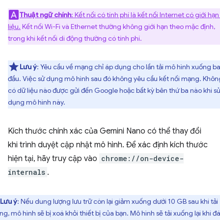
Thuật ngữ chính
: Kết nối có tính phí là kết nối Internet có giới hạ
liệu.
Kết nối Wi-Fi và Ethernet thường không giới hạn theo mặc định,
trong khi kết nối di động thường có tính phí.
Lưu ý
: Yêu cầu về mạng chỉ áp dụng cho lần tải mô hình xuống b
đầu. Việc sử dụng mô hình sau đó không yêu cầu kết nối mạng. Khôn
có dữ liệu nào được gửi đến Google hoặc bất kỳ bên thứ ba nào khi s
dụng mô hình này.
Kích thước chính xác của Gemini Nano có thể thay đổi
khi trình duyệt cập nhật mô hình. Để xác định kích thước
hiện tại, hãy truy cập vào
chrome://on-device-
internals
.
Lưu ý
: Nếu dung lượng lưu trữ còn lại giảm xuống dưới 10 GB sau khi tải
ng, mô hình sẽ bị xoá khỏi thiết bị của bạn. Mô hình sẽ tải xuống lại khi đ