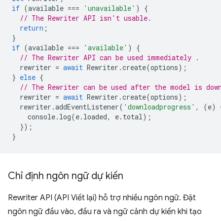
if
(
available
===
'unavailable'
)
{
// The Rewriter API isn't usable.
return
;
}
if
(
available
===
'available'
)
{
// The Rewriter API can be used immediately .
rewriter
=
await
Rewriter
.
create
(
options
);
}
else
{
// The Rewriter can be used after the model is dow
rewriter
=
await
Rewriter
.
create
(
options
);
rewriter
.
addEventListener
(
'downloadprogress'
,
(
e
)
console
.
log
(
e
.
loaded
,
e
.
total
);
});
}
Chỉ định ngôn ngữ dự kiến
Rewriter API (API Viết lại) hỗ trợ nhiều ngôn ngữ. Đặt
ngôn ngữ đầu vào, đầu ra và ngữ cảnh dự kiến khi tạo