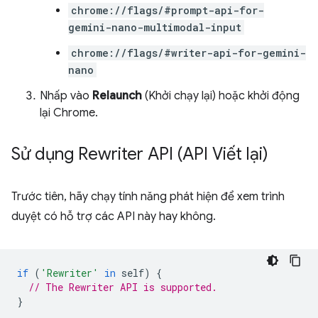
chrome://flags/#prompt-api-for-
gemini-nano-multimodal-input
chrome://flags/#writer-api-for-gemini-
nano
Nhấp vào
Relaunch
(Khởi chạy lại) hoặc khởi động
lại Chrome.
Sử dụng Rewriter API (API Viết lại)
Trước tiên, hãy chạy tính năng phát hiện để xem trình
duyệt có hỗ trợ các API này hay không.
if
(
'Rewriter'
in
self
)
{
// The Rewriter API is supported.
}