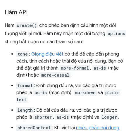
Hàm API
Hàm
create()
cho phép bạn định cấu hình một đối
tượng viết lại mới. Hàm này nhận một đối tượng
options
không bắt buộc có các tham số sau:
tone
:
Giọng điệu viết
có thể đề cập đến phong
cách, tính cách hoặc thái độ của nội dung. Bạn có
thể đặt giá trị thành
more-formal
,
as-is
(mặc
định) hoặc
more-casual
.
format
: Định dạng đầu ra, với các giá trị được
phép là
as-is
(mặc định),
markdown
và
plain-
text
.
length
: Độ dài của đầu ra, với các giá trị được
phép là
shorter
,
as-is
(mặc định) và
longer
.
sharedContext
: Khi viết lại
nhiều phần nội dung
,