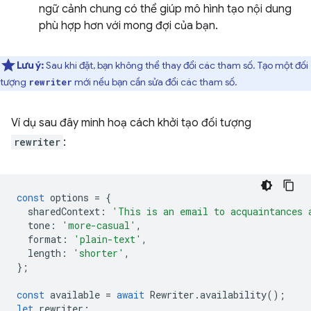
ngữ cảnh chung có thể giúp mô hình tạo nội dung
phù hợp hơn với mong đợi của bạn.
Lưu ý:
Sau khi đặt, bạn không thể thay đổi các tham số. Tạo một đối
tượng
mới nếu bạn cần sửa đổi các tham số.
rewriter
Ví dụ sau đây minh hoạ cách khởi tạo đối tượng
rewriter
:
const
options
=
{
sharedContext
:
'This is an email to acquaintances 
tone
:
'more-casual'
,
format
:
'plain-text'
,
length
:
'shorter'
,
};
const
available
=
await
Rewriter
.
availability
();
let
rewriter
;