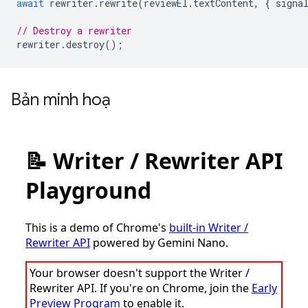
await
rewriter
.
rewrite
(
reviewEl
.
textContent
,
{
signa
// Destroy a rewriter
rewriter
.
destroy
();
Bản minh hoạ