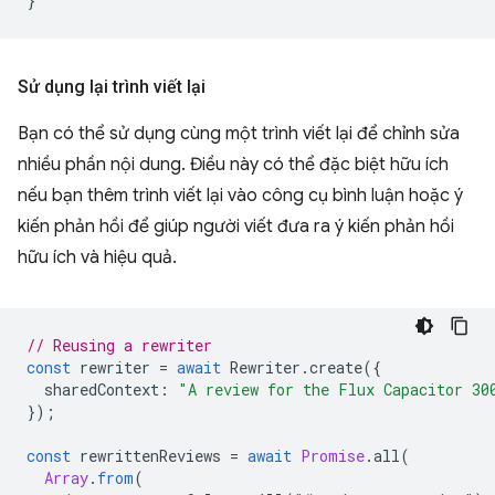
}
Sử dụng lại trình viết lại
Bạn có thể sử dụng cùng một trình viết lại để chỉnh sửa
nhiều phần nội dung. Điều này có thể đặc biệt hữu ích
nếu bạn thêm trình viết lại vào công cụ bình luận hoặc ý
kiến phản hồi để giúp người viết đưa ra ý kiến phản hồi
hữu ích và hiệu quả.
// Reusing a rewriter
const
rewriter
=
await
Rewriter
.
create
({
sharedContext
:
"A review for the Flux Capacitor 30
});
const
rewrittenReviews
=
await
Promise
.
all
(
Array
.
from
(