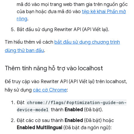
mã đó vào mọi trang web tham gia trên nguồn gốc
của bạn hoặc đưa mã đó vào
tệp kê khai Phần mở
rộng
.
Bắt đầu sử dụng Rewriter API (API Viết lại).
Tìm hiểu thêm về cách
bắt đầu sử dụng chương trình
dùng thử ban đầu
.
Thêm tính năng hỗ trợ vào localhost
Để truy cập vào Rewriter API (API Viết lại) trên localhost,
hãy sử dụng
các cờ Chrome
:
Đặt
chrome://flags/#optimization-guide-on-
device-model
thành
Enabled
(Đã bật).
Đặt các cờ sau thành
Enabled
(Đã bật) hoặc
Enabled Multilingual
(Đã bật đa ngôn ngữ):