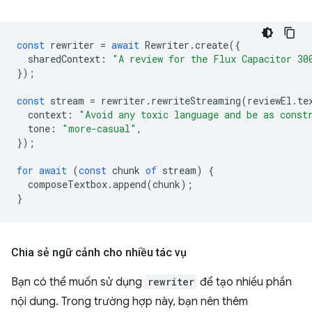
const
rewriter
=
await
Rewriter
.
create
({
sharedContext
:
"A review for the Flux Capacitor 30
});
const
stream
=
rewriter
.
rewriteStreaming
(
reviewEl
.
te
context
:
"Avoid any toxic language and be as const
tone
:
"more-casual"
,
});
for
await
(
const
chunk
of
stream
)
{
composeTextbox
.
append
(
chunk
);
}
Chia sẻ ngữ cảnh cho nhiều tác vụ
Bạn có thể muốn sử dụng
rewriter
để tạo nhiều phần
nội dung. Trong trường hợp này, bạn nên thêm