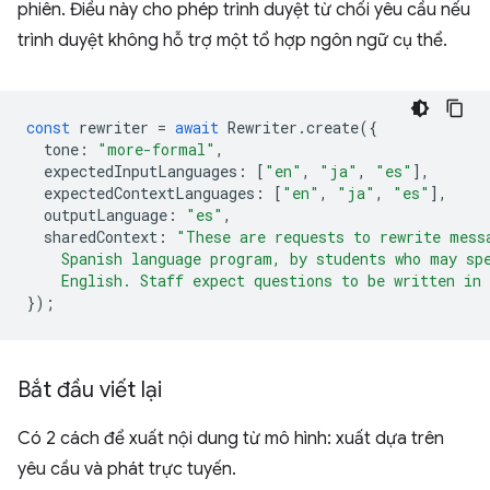
phiên. Điều này cho phép trình duyệt từ chối yêu cầu nếu
trình duyệt không hỗ trợ một tổ hợp ngôn ngữ cụ thể.
const
rewriter
=
await
Rewriter
.
create
({
tone
:
"more-formal"
,
expectedInputLanguages
:
[
"en"
,
"ja"
,
"es"
],
expectedContextLanguages
:
[
"en"
,
"ja"
,
"es"
],
outputLanguage
:
"es"
,
sharedContext
:
"These are requests to rewrite mess
    Spanish language program, by students who may sp
    English. Staff expect questions to be written in
});
Bắt đầu viết lại
Có 2 cách để xuất nội dung từ mô hình: xuất dựa trên
yêu cầu và phát trực tuyến.