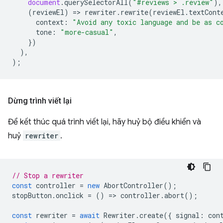
document
.
querySelectorAll
(
"#reviews > .review"
),
(
reviewEl
)
=
>
rewriter
.
rewrite
(
reviewEl
.
textCont
context
:
"Avoid any toxic language and be as c
tone
:
"more-casual"
,
})
),
);
Dừng trình viết lại
Để kết thúc quá trình viết lại, hãy huỷ bộ điều khiển và
huỷ
rewriter
.
// Stop a rewriter
const
controller
=
new
AbortController
();
stopButton
.
onclick
=
()
=
>
controller
.
abort
();
const
rewriter
=
await
Rewriter
.
create
({
signal
:
con