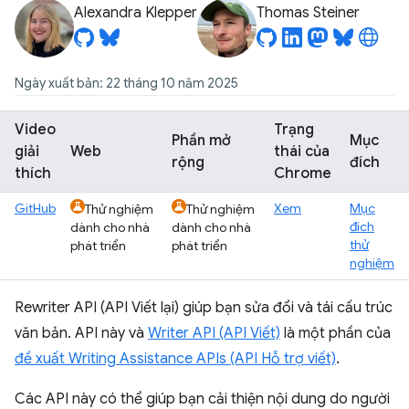
Alexandra Klepper
Thomas Steiner
Ngày xuất bản: 22 tháng 10 năm 2025
Video
Trạng
Phần mở
Mục
giải
Web
thái của
rộng
đích
thích
Chrome
GitHub
Xem
Mục
Thử nghiệm
Thử nghiệm
đích
dành cho nhà
dành cho nhà
thử
phát triển
phát triển
nghiệm
Rewriter API (API Viết lại) giúp bạn sửa đổi và tái cấu trúc
văn bản. API này và
Writer API (API Viết)
là một phần của
đề xuất Writing Assistance APIs (API Hỗ trợ viết)
.
Các API này có thể giúp bạn cải thiện nội dung do người