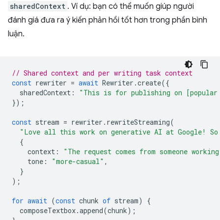
sharedContext
. Ví dụ: bạn có thể muốn giúp người
đánh giá đưa ra ý kiến phản hồi tốt hơn trong phần bình
luận.
// Shared context and per writing task context
const
rewriter
=
await
Rewriter
.
create
({
sharedContext
:
"This is for publishing on [popular
});
const
stream
=
rewriter
.
rewriteStreaming
(
"Love all this work on generative AI at Google! So
{
context
:
"The request comes from someone working
tone
:
"more-casual"
,
}
);
for
await
(
const
chunk
of
stream
)
{
composeTextbox
.
append
(
chunk
);