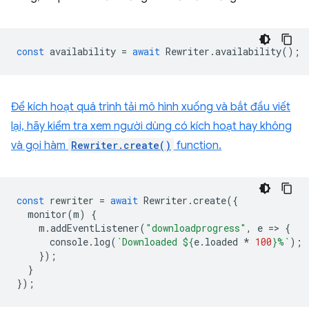
const
availability
=
await
Rewriter
.
availability
();
Để kích hoạt quá trình tải mô hình xuống và bắt đầu viết
lại, hãy kiểm tra xem người dùng có kích hoạt hay không
và gọi hàm
Rewriter.create()
function.
const
rewriter
=
await
Rewriter
.
create
({
monitor
(
m
)
{
m
.
addEventListener
(
"downloadprogress"
,
e
=
>
{
console
.
log
(
`Downloaded 
${
e
.
loaded
*
100
}
%`
);
});
}
});