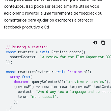
conteúdos. Isso pode ser especialmente útil se você
adicionar o rewriter a uma ferramenta de feedback ou
comentários para ajudar os escritores a oferecer
feedback produtivo e útil.
// Reusing a rewriter
const
rewriter
=
await
Rewriter
.
create
({
sharedContext
:
"A review for the Flux Capacitor 30
});
const
rewrittenReviews
=
await
Promise
.
all
(
Array
.
from
(
document
.
querySelectorAll
(
"#reviews > .review"
),
(
reviewEl
)
=
>
rewriter
.
rewrite
(
reviewEl
.
textCont
context
:
"Avoid any toxic language and be as c
tone
:
"more-casual"
,
})
),