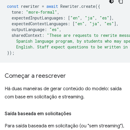
const
rewriter
=
await
Rewriter
.
create
({
tone
:
"more-formal"
,
expectedInputLanguages
:
[
"en"
,
"ja"
,
"es"
],
expectedContextLanguages
:
[
"en"
,
"ja"
,
"es"
],
outputLanguage
:
"es"
,
sharedContext
:
"These are requests to rewrite mess
    Spanish language program, by students who may sp
    English. Staff expect questions to be written in
});
Começar a reescrever
Há duas maneiras de gerar conteúdo do modelo: saída
com base em solicitação e streaming.
Saída baseada em solicitações
Para saída baseada em solicitação (ou "sem streaming"),