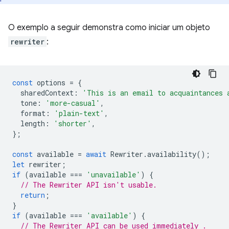
O exemplo a seguir demonstra como iniciar um objeto
rewriter
:
const
options
=
{
sharedContext
:
'This is an email to acquaintances 
tone
:
'more-casual'
,
format
:
'plain-text'
,
length
:
'shorter'
,
};
const
available
=
await
Rewriter
.
availability
();
let
rewriter
;
if
(
available
===
'unavailable'
)
{
// The Rewriter API isn't usable.
return
;
}
if
(
available
===
'available'
)
{
// The Rewriter API can be used immediately .