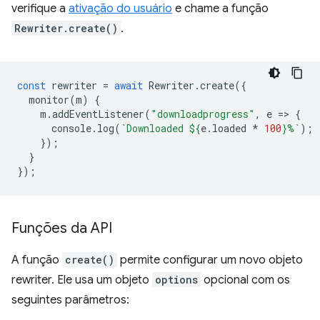
verifique a
ativação do usuário
e chame a função
Rewriter.create()
.
const
rewriter
=
await
Rewriter
.
create
({
monitor
(
m
)
{
m
.
addEventListener
(
"downloadprogress"
,
e
=
>
{
console
.
log
(
`Downloaded 
${
e
.
loaded
*
100
}
%`
);
});
}
});
Funções da API
A função
create()
permite configurar um novo objeto
rewriter. Ele usa um objeto
options
opcional com os
seguintes parâmetros: