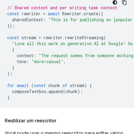
// Shared context and per writing task context
const
rewriter
=
await
Rewriter
.
create
({
sharedContext
:
"This is for publishing on [popular
});
const
stream
=
rewriter
.
rewriteStreaming
(
"Love all this work on generative AI at Google! So
{
context
:
"The request comes from someone working
tone
:
"more-casual"
,
}
);
for
await
(
const
chunk
of
stream
)
{
composeTextbox
.
append
(
chunk
);
}
Reutilizar um reescritor
Você pode usar o mesmo reescritor para editar vários