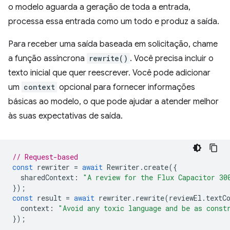
o modelo aguarda a geração de toda a entrada,
processa essa entrada como um todo e produz a saída.
Para receber uma saída baseada em solicitação, chame
a função assíncrona
rewrite()
. Você precisa incluir o
texto inicial que quer reescrever. Você pode adicionar
um
context
opcional para fornecer informações
básicas ao modelo, o que pode ajudar a atender melhor
às suas expectativas de saída.
// Request-based
const
rewriter
=
await
Rewriter
.
create
({
sharedContext
:
"A review for the Flux Capacitor 30
});
const
result
=
await
rewriter
.
rewrite
(
reviewEl
.
textC
context
:
"Avoid any toxic language and be as const
});