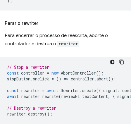
);
Parar o rewriter
Para encerrar o processo de reescrita, aborte o
controlador e destrua o
rewriter
.
// Stop a rewriter
const
controller
=
new
AbortController
();
stopButton
.
onclick
=
()
=
>
controller
.
abort
();
const
rewriter
=
await
Rewriter
.
create
({
signal
:
con
await
rewriter
.
rewrite
(
reviewEl
.
textContent
,
{
signa
// Destroy a rewriter
rewriter
.
destroy
();