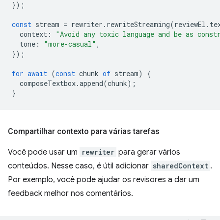
});
const
stream
=
rewriter
.
rewriteStreaming
(
reviewEl
.
te
context
:
"Avoid any toxic language and be as const
tone
:
"more-casual"
,
});
for
await
(
const
chunk
of
stream
)
{
composeTextbox
.
append
(
chunk
);
}
Compartilhar contexto para várias tarefas
Você pode usar um
rewriter
para gerar vários
conteúdos. Nesse caso, é útil adicionar
sharedContext
.
Por exemplo, você pode ajudar os revisores a dar um
feedback melhor nos comentários.