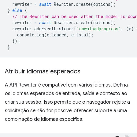
rewriter
=
await
Rewriter
.
create
(
options
);
}
else
{
// The Rewriter can be used after the model is dow
rewriter
=
await
Rewriter
.
create
(
options
);
rewriter
.
addEventListener
(
'downloadprogress'
,
(
e
)
console
.
log
(
e
.
loaded
,
e
.
total
);
});
}
Atribuir idiomas esperados
A API Rewriter é compatível com vários idiomas. Defina
os idiomas esperados de entrada, saída e contexto ao
criar sua sessão. Isso permite que o navegador rejeite a
solicitação se não for possível oferecer suporte a uma
combinação de idiomas específica.