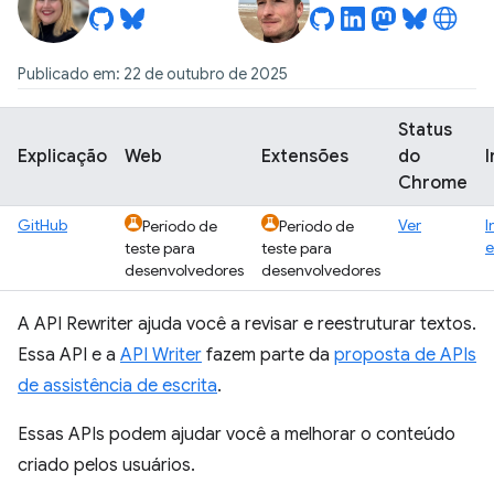
Publicado em: 22 de outubro de 2025
Status
Explicação
Web
Extensões
do
Chrome
GitHub
Ver
I
Período de
Período de
e
teste para
teste para
desenvolvedores
desenvolvedores
A API Rewriter ajuda você a revisar e reestruturar textos.
Essa API e a
API Writer
fazem parte da
proposta de APIs
de assistência de escrita
.
Essas APIs podem ajudar você a melhorar o conteúdo
criado pelos usuários.