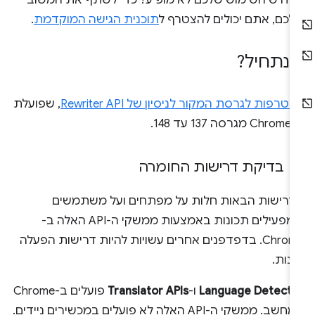
רחיש השימוש שלכם לא מופיע? כדי לשתף את המשוב
לכם, אתם יכולים להצטרף ל
תוכנית הגישה המוקדמת
.
נתחיל?
טרפות לגרסת המקור לניסיון של Rewriter API
, שפועלת
סה 137 עד 148.
בדיקת דרישות החומרה
דרישות הבאות חלות על מפתחים ועל משתמשים
שמפעילים תכונות באמצעות ממשקי ה-API האלה ב-
Chrome. בדפדפנים אחרים עשויות להיות דרישות הפעלה
נות.
Language Detecto
ו-
Translator APIs
פועלים ב-Chrome
שב. ממשקי ה-API האלה לא פועלים במכשירים ניידים.