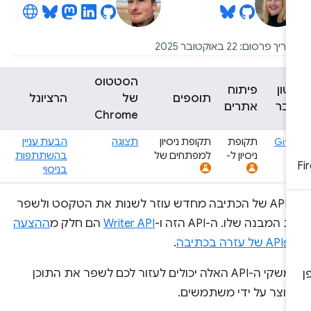
יך פרסום: 22 באוקטובר 2025
הסטטוס
טון
פיתוח
תוספים
של
הרציונל
בר
אתרים
Chrome
Git
תקופת
תקופת ניסיון
תצוגה
הבעת עניין
ניסיון ל-
למפתחים של
בהשתתפות
בניסוי
ה-API של הכתיבה מחדש עוזר לשנות את הטקסט ולשפר
 המבנה שלו. ה-API הזה ו-
Writer API
הם חלק מ
ההצעה
זרה בכתיבה
.
ממשקי ה-API האלה יכולים לעזור לכם לשפר את התוכן
נוצר על ידי משתמשים.