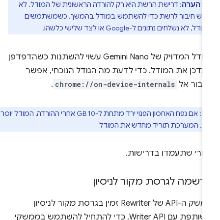
הערה
: דרישת הרשת היא רק להורדה הראשונית של המודל. לא
רש חיבור לרשת כדי להשתמש במודל בהמשך. כשמשתמשים
דל, לא נשלחים נתונים ל-Google או לצד שלישי כלשהו.
הגודל המדויק של Gemini Nano עשוי להשתנות כשהדפדפן
עדכן את המודל. כדי לדעת מה הגודל הנוכחי, אפשר
עבור אל
chrome://on-device-internals
.
ה
: אם נפח האחסון הפנוי ירד מתחת ל-10 GB אחרי ההורדה, המודל יוסר
. המערכת תוריד מחדש את המודל
חרי שתעמדו בדרישות.
רשמה לגרסת מקור לניסיון
ממשק ה-API של Rewriter זמין בגרסת מקור לניסיון
משותפת עם Writer API. כדי להתחיל להשתמש בממשקי