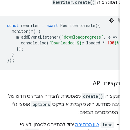
ת הפונקציה
Rewriter.create()
.
const
rewriter
=
await
Rewriter
.
create
({
monitor
(
m
)
{
m
.
addEventListener
(
"downloadprogress"
,
e
=
>
{
console
.
log
(
`Downloaded 
${
e
.
loaded
*
100
}
%`
});
}
});
נקציות API
פונקציה
create()
מאפשרת להגדיר אובייקט חדש של
תיבה מחדש. היא מקבלת אובייקט
options
אופציונלי
ם הפרמטרים הבאים:
tone
:
טון הכתיבה
יכול להתייחס לסגנון, לאופי