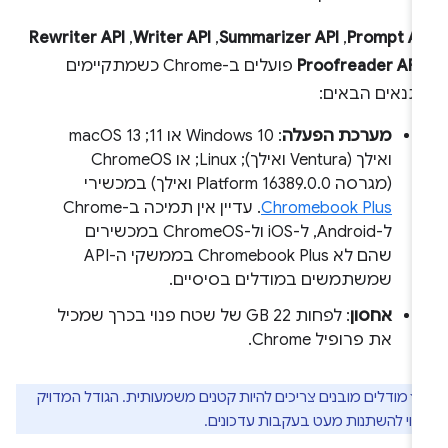
Prompt AP
,‏
Summarizer API
,‏
Writer API
,‏
Rewriter API
Proofreader API
פועלים ב-Chrome כשמתקיימים
תנאים הבאים:
מערכת הפעלה
: Windows 10 או 11;‏ macOS 13
ואילך (Ventura ואילך); Linux; או ChromeOS
(מגרסה Platform 16389.0.0 ואילך) במכשירי
Chromebook Plus
. עדיין אין תמיכה ב-Chrome
ל-Android, ל-iOS ול-ChromeOS במכשירים
שהם לא Chromebook Plus בממשקי ה-API
שמשתמשים במודלים בסיסיים.
אחסון
: לפחות 22 GB של שטח פנוי בכרך שמכיל
את פרופיל Chrome.
מודלים מובנים צריכים להיות קטנים משמעותית. הגודל המדויק
וי להשתנות מעט בעקבות עדכונים.