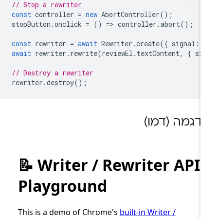
// Stop a rewriter
const
controller
=
new
AbortController
();
stopButton
.
onclick
=
()
=
>
controller
.
abort
();
const
rewriter
=
await
Rewriter
.
create
({
signal
:
await
rewriter
.
rewrite
(
reviewEl
.
textContent
,
{
si
// Destroy a rewriter
rewriter
.
destroy
();
דגמה (דמו)