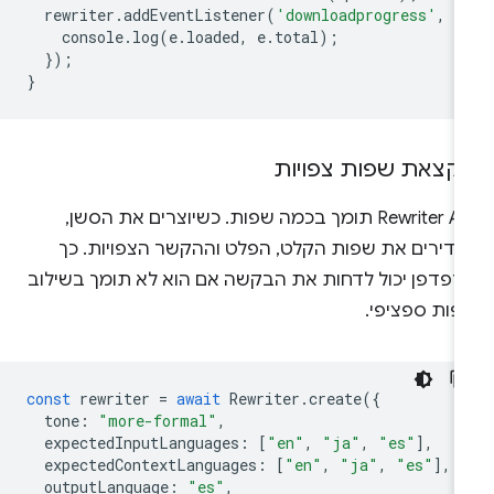
rewriter
.
addEventListener
(
'downloadprogress'
,
(
console
.
log
(
e
.
loaded
,
e
.
total
);
});
}
קצאת שפות צפויות
‫Rewriter API תומך בכמה שפות. כשיוצרים את הסשן,
גדירים את שפות הקלט, הפלט וההקשר הצפויות. כך
דפדפן יכול לדחות את הבקשה אם הוא לא תומך בשילוב
פות ספציפי.
const
rewriter
=
await
Rewriter
.
create
({
tone
:
"more-formal"
,
expectedInputLanguages
:
[
"en"
,
"ja"
,
"es"
],
expectedContextLanguages
:
[
"en"
,
"ja"
,
"es"
],
outputLanguage
:
"es"
,