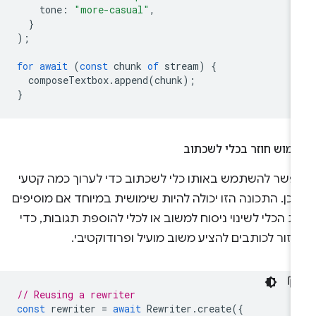
tone
:
"more-casual"
,
}
);
for
await
(
const
chunk
of
stream
)
{
composeTextbox
.
append
(
chunk
);
}
מוש חוזר בכלי לשכתוב
פשר להשתמש באותו כלי לשכתוב כדי לערוך כמה קטעי
כן. התכונה הזו יכולה להיות שימושית במיוחד אם מוסיפים
 הכלי לשינוי ניסוח למשוב או לכלי להוספת תגובות, כדי
זור לכותבים להציע משוב מועיל ופרודוקטיבי.
// Reusing a rewriter
const
rewriter
=
await
Rewriter
.
create
({