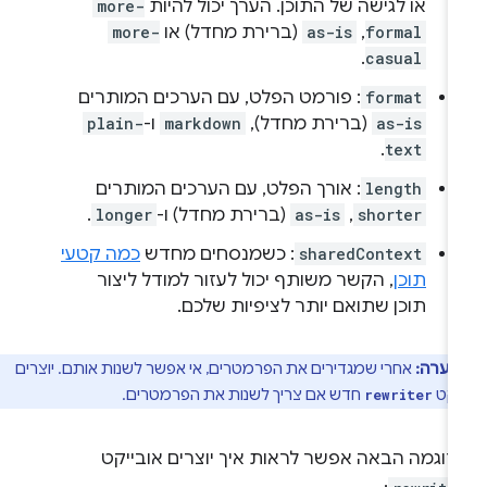
או לגישה של התוכן. הערך יכול להיות
more-
formal
,‏
as-is
(ברירת מחדל) או
more-
.
casual
format
: פורמט הפלט, עם הערכים המותרים
as-is
(ברירת מחדל),
markdown
ו-
plain-
.
text
length
: אורך הפלט, עם הערכים המותרים
shorter
,‏
as-is
(ברירת מחדל) ו-
longer
.
sharedContext
: כשמנסחים מחדש
כמה קטעי
תוכן
, הקשר משותף יכול לעזור למודל ליצור
תוכן שתואם יותר לציפיות שלכם.
הערה:
אחרי שמגדירים את הפרמטרים, אי אפשר לשנות אותם. יוצרים
יקט
חדש אם צריך לשנות את הפרמטרים.
rewriter
דוגמה הבאה אפשר לראות איך יוצרים אובייקט