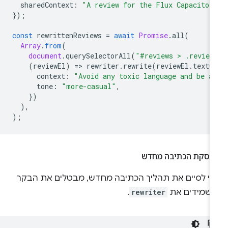
sharedContext
:
"A review for the Flux Capacitor
});
const
rewrittenReviews
=
await
Promise
.
all
(
Array
.
from
(
document
.
querySelectorAll
(
"#reviews > .review
(
reviewEl
)
=
>
rewriter
.
rewrite
(
reviewEl
.
textC
context
:
"Avoid any toxic language and be a
tone
:
"more-casual"
,
})
),
);
פסקת הכתיבה מחדש
די לסיים את תהליך הכתיבה מחדש, מבטלים את הבקר
משמידים את
rewriter
.