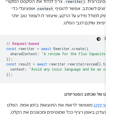
אסינכרונית
rewrite()
. צריך לכלול את הטקסט המקורי
רוצים לשכתב. אפשר להוסיף
context
אופציונלי כדי
פק למודל מידע על הרקע, שיעזור לו לעמוד טוב יותר
ציפיות שלכם לגבי הפלט.
// Request-based
const
rewriter
=
await
Rewriter
.
create
({
sharedContext
:
"A review for the Flux Capacitor
});
const
result
=
await
rewriter
.
rewrite
(
reviewEl
.
te
context
:
"Avoid any toxic language and be as co
});
לט של שכתוב הסטרימינג
טרימינג
מאפשר לראות את התוצאות בזמן אמת. הפלט
תעדכן באופן רציף ככל שמוסיפים ומכווננים את הקלט.