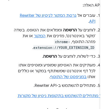
 האלה:
עוברים אל
גרסת המקור לניסיון של Rewriter
.
API
לוחצים על
הרשמה
וממלאים את הטופס. בשדה
'מקור באינטרנט', מזינים את
המקור
או את
מזהה התוסף,
chrome-
.
extension://YOUR_EXTENSION_ID
כדי לשלוח, לוחצים על
הרשמה
.
מעתיקים את האסימון שמופיע ומוסיפים אותו
לכל דף אינטרנט שמשתתף במקור או כוללים
אותו
במניפסט של התוסף
.
מתחילים להשתמש ב-Rewriter API.
יך מתחילים להשתמש בתקופות ניסיון של מקורות