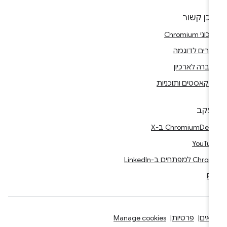
וכן קשור
וני Chromium
רים לדוגמה
ברה לארכיון
דקאסטים ותוכניות
עקב
Ch ב-X
YouTu
Ch למפתחים ב-LinkedIn
RS
אים
פרטיות
Manage cookies