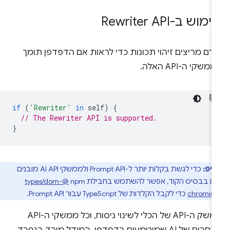
מוש ב-Rewriter API
דם מריצים זיהוי תכונות כדי לראות אם הדפדפן תומך
משקי ה-API האלה.
if
(
'Rewriter'
in
self
)
{
// The Rewriter API is supported.
}
טיפ:
כדי לגשת בקלות יותר ל-Prompt API ולממשקי AI API מובנים
ם בבסיס הקוד, אפשר להשתמש בחבילת npm‏
@types/dom-
chromiu
כדי לקבל הקלדות של TypeScript עבור Prompt API.
ממשק ה-API של הכלי לשינוי ניסוח, וכל ממשקי ה-API