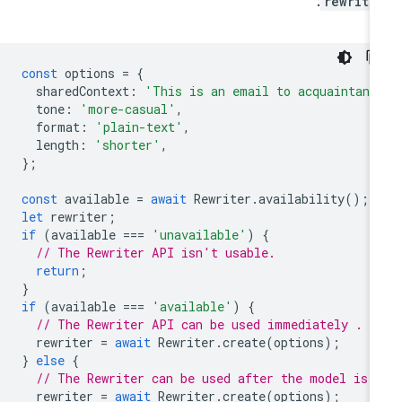
:
rewrite
const
options
=
{
sharedContext
:
'This is an email to acquaintanc
tone
:
'more-casual'
,
format
:
'plain-text'
,
length
:
'shorter'
,
};
const
available
=
await
Rewriter
.
availability
();
let
rewriter
;
if
(
available
===
'unavailable'
)
{
// The Rewriter API isn't usable.
return
;
}
if
(
available
===
'available'
)
{
// The Rewriter API can be used immediately .
rewriter
=
await
Rewriter
.
create
(
options
);
}
else
{
// The Rewriter can be used after the model is 
rewriter
=
await
Rewriter
.
create
(
options
);