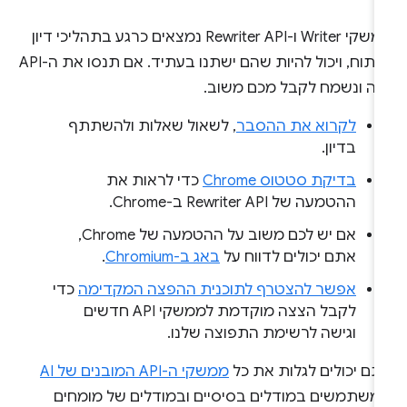
ממשקי Writer ו-Rewriter API נמצאים כרגע בתהליכי דיון
ופיתוח, ויכול להיות שהם ישתנו בעתיד. אם תנסו את ה-API
זה ונשמח לקבל מכם משוב.
לקרוא את ההסבר
, לשאול שאלות ולהשתתף
בדיון.
בדיקת סטטוס Chrome
כדי לראות את
ההטמעה של Rewriter API ב-Chrome.
אם יש לכם משוב על ההטמעה של Chrome,
אתם יכולים לדווח על
באג ב-Chromium
.
אפשר להצטרף לתוכנית ההפצה המקדימה
כדי
לקבל הצצה מוקדמת לממשקי API חדשים
וגישה לרשימת התפוצה שלנו.
תם יכולים לגלות את כל
ממשקי ה-API המובנים של AI
משתמשים במודלים בסיסיים ובמודלים של מומחים