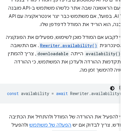
האחרים של AI שמוטמעים בדפדפן. המודל מורד בנפרד
בפעם הראשונה שבה אתר כלשהו משתמש ב-API מובנה
של AI. בפועל, אם משתמש כבר יצר אינטראקציה עם API
ובנה, הוא הוריד את המודל לדפדפן שלו.
די לקבוע אם המודל מוכן לשימוש, מפעילים את הפונקציה
אסינכרונית
Rewriter.availability()
. אם התשובה
-
availability()
הייתה
downloadable
, צריך להמתין
התקדמות ההורדה ולעדכן את המשתמש, כי ההורדה
שויה להימשך זמן מה.
const
availability
=
await
Rewriter
.
availability
(
די להפעיל את ההורדה של המודל ולהתחיל את הכתיבה
חדש, צריך לבדוק אם יש
הפעלה של משתמש
ולהפעיל