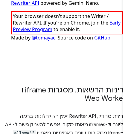
דיניות הרשאות
,
מסגרות iframe ו-
Web Worker
כברירת מחדל, Rewriter API זמין רק לחלונות ברמה
העליונה ול-iframes מאותו מקור. אפשר להעניק גישה ל-API
ונים באמצעות מאפיין
allow=""