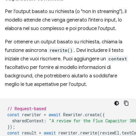
Per l'output basato su richiesta (o "non in streaming"), il
modello attende che venga generato l'intero input, lo
elabora nel suo complesso e poi produce l'output.
Per ottenere un output basato su richiesta, chiama la
funzione asincrona
rewrite()
. Devi includere il testo
iniziale che vuoi riscrivere. Puoi aggiungere un
context
facoltativo per fornire al modello informazioni di
background, che potrebbero aiutarlo a soddisfare
meglio le tue aspettative per l'output.
// Request-based
const
rewriter
=
await
Rewriter
.
create
({
sharedContext
:
"A review for the Flux Capacitor 30
});
const
result
=
await
rewriter
.
rewrite
(
reviewEl
.
textC