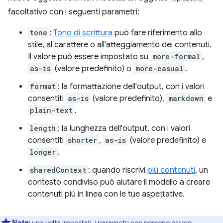
facoltativo con i seguenti parametri:
tone
:
Tono di scrittura
può fare riferimento allo
stile, al carattere o all'atteggiamento dei contenuti.
Il valore può essere impostato su
more-formal
,
as-is
(valore predefinito) o
more-casual
.
format
: la formattazione dell'output, con i valori
consentiti
as-is
(valore predefinito),
markdown
e
plain-text
.
length
: la lunghezza dell'output, con i valori
consentiti
shorter
,
as-is
(valore predefinito) e
longer
.
sharedContext
: quando riscrivi
più contenuti
, un
contesto condiviso può aiutare il modello a creare
contenuti più in linea con le tue aspettative.
Nota:
una volta impostati, i parametri non possono essere