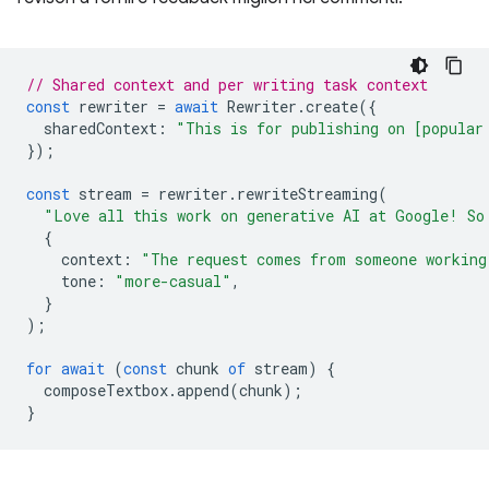
// Shared context and per writing task context
const
rewriter
=
await
Rewriter
.
create
({
sharedContext
:
"This is for publishing on [popular
});
const
stream
=
rewriter
.
rewriteStreaming
(
"Love all this work on generative AI at Google! So
{
context
:
"The request comes from someone working
tone
:
"more-casual"
,
}
);
for
await
(
const
chunk
of
stream
)
{
composeTextbox
.
append
(
chunk
);
}