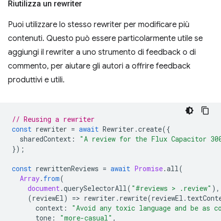
Riutilizza un rewriter
Puoi utilizzare lo stesso rewriter per modificare più
contenuti. Questo può essere particolarmente utile se
aggiungi il rewriter a uno strumento di feedback o di
commento, per aiutare gli autori a offrire feedback
produttivi e utili.
// Reusing a rewriter
const
rewriter
=
await
Rewriter
.
create
({
sharedContext
:
"A review for the Flux Capacitor 30
});
const
rewrittenReviews
=
await
Promise
.
all
(
Array
.
from
(
document
.
querySelectorAll
(
"#reviews > .review"
),
(
reviewEl
)
=
>
rewriter
.
rewrite
(
reviewEl
.
textCont
context
:
"Avoid any toxic language and be as c
tone
:
"more-casual"
,