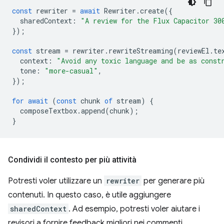
const
rewriter
=
await
Rewriter
.
create
({
sharedContext
:
"A review for the Flux Capacitor 30
});
const
stream
=
rewriter
.
rewriteStreaming
(
reviewEl
.
te
context
:
"Avoid any toxic language and be as const
tone
:
"more-casual"
,
});
for
await
(
const
chunk
of
stream
)
{
composeTextbox
.
append
(
chunk
);
}
Condividi il contesto per più attività
Potresti voler utilizzare un
rewriter
per generare più
contenuti. In questo caso, è utile aggiungere
sharedContext
. Ad esempio, potresti voler aiutare i
revisori a fornire feedback migliori nei commenti.