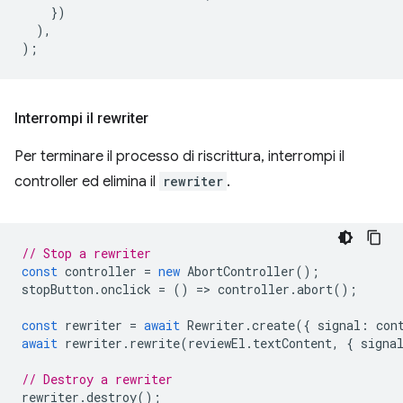
})
),
);
Interrompi il rewriter
Per terminare il processo di riscrittura, interrompi il
controller ed elimina il
rewriter
.
// Stop a rewriter
const
controller
=
new
AbortController
();
stopButton
.
onclick
=
()
=
>
controller
.
abort
();
const
rewriter
=
await
Rewriter
.
create
({
signal
:
con
await
rewriter
.
rewrite
(
reviewEl
.
textContent
,
{
signa
// Destroy a rewriter
rewriter
.
destroy
();