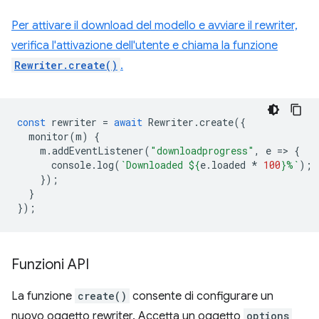
Per attivare il download del modello e avviare il rewriter,
verifica l'attivazione dell'utente e chiama la funzione
Rewriter.create()
.
const
rewriter
=
await
Rewriter
.
create
({
monitor
(
m
)
{
m
.
addEventListener
(
"downloadprogress"
,
e
=
>
{
console
.
log
(
`Downloaded 
${
e
.
loaded
*
100
}
%`
);
});
}
});
Funzioni API
La funzione
create()
consente di configurare un
nuovo oggetto rewriter. Accetta un oggetto
options