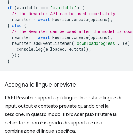
}
if
(
available
===
'available'
)
{
// The Rewriter API can be used immediately .
rewriter
=
await
Rewriter
.
create
(
options
);
}
else
{
// The Rewriter can be used after the model is dow
rewriter
=
await
Rewriter
.
create
(
options
);
rewriter
.
addEventListener
(
'downloadprogress'
,
(
e
)
console
.
log
(
e
.
loaded
,
e
.
total
);
});
}
Assegna le lingue previste
L'API Rewriter supporta più lingue. Imposta le lingue di
input, output e contesto previste quando crei la
sessione. In questo modo, il browser può rifiutare la
richiesta se non è in grado di supportare una
combinazione di lingue specifica.