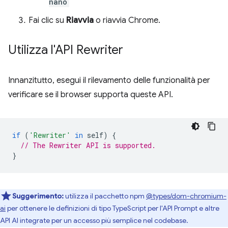
nano
Fai clic su
Riavvia
o riavvia Chrome.
Utilizza l'API Rewriter
Innanzitutto, esegui il rilevamento delle funzionalità per
verificare se il browser supporta queste API.
if
(
'Rewriter'
in
self
)
{
// The Rewriter API is supported.
}
Suggerimento:
utilizza il pacchetto npm
@types/dom-chromium-
ai
per ottenere le definizioni di tipo TypeScript per l'API Prompt e altre
API AI integrate per un accesso più semplice nel codebase.