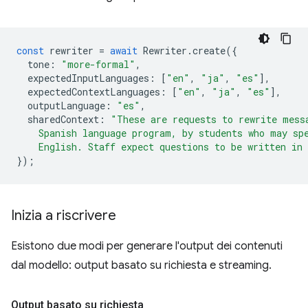
const
rewriter
=
await
Rewriter
.
create
({
tone
:
"more-formal"
,
expectedInputLanguages
:
[
"en"
,
"ja"
,
"es"
],
expectedContextLanguages
:
[
"en"
,
"ja"
,
"es"
],
outputLanguage
:
"es"
,
sharedContext
:
"These are requests to rewrite mess
    Spanish language program, by students who may sp
    English. Staff expect questions to be written in
});
Inizia a riscrivere
Esistono due modi per generare l'output dei contenuti
dal modello: output basato su richiesta e streaming.
Output basato su richiesta