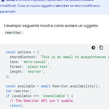
modificati. Crea un nuovo oggetto
se devi modificare i
rewriter
parametri.
L'esempio seguente mostra come avviare un oggetto
rewriter
:
const
options
=
{
sharedContext
:
'This is an email to acquaintances 
tone
:
'more-casual'
,
format
:
'plain-text'
,
length
:
'shorter'
,
};
const
available
=
await
Rewriter
.
availability
();
let
rewriter
;
if
(
available
===
'unavailable'
)
{
// The Rewriter API isn't usable.
return
;