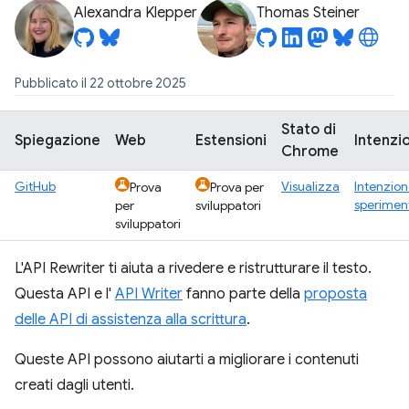
Alexandra Klepper
Thomas Steiner
Pubblicato il 22 ottobre 2025
Stato di
Spiegazione
Web
Estensioni
Intenzi
Chrome
GitHub
Visualizza
Intenzion
Prova
Prova per
sperimen
per
sviluppatori
sviluppatori
L'API Rewriter ti aiuta a rivedere e ristrutturare il testo.
Questa API e l'
API Writer
fanno parte della
proposta
delle API di assistenza alla scrittura
.
Queste API possono aiutarti a migliorare i contenuti
creati dagli utenti.