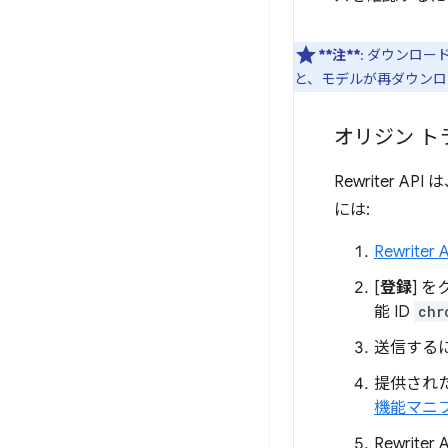
**注**
: ダウンロ
と、モデルが再ダウンロ
オリジン ト
Rewriter 
には:
Rewrite
[
登録
] 
能 ID
chr
送信するに
提供され
機能マニ
Rewrit