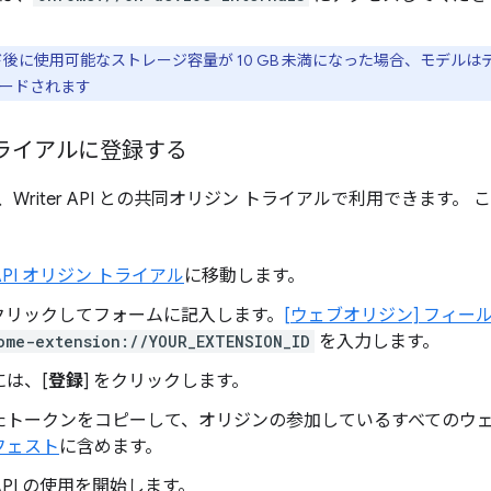
ード後に使用可能なストレージ容量が 10 GB 未満になった場合、モデ
ードされます
ライアルに登録する
API は、Writer API との共同オリジン トライアルで利用できます。
r API オリジン トライアル
に移動します。
をクリックしてフォームに記入します。
[ウェブオリジン] フィー
ome-extension://YOUR_EXTENSION_ID
を入力します。
は、[
登録
] をクリックします。
たトークンをコピーして、オリジンの参加しているすべてのウ
フェスト
に含めます。
er API の使用を開始します。