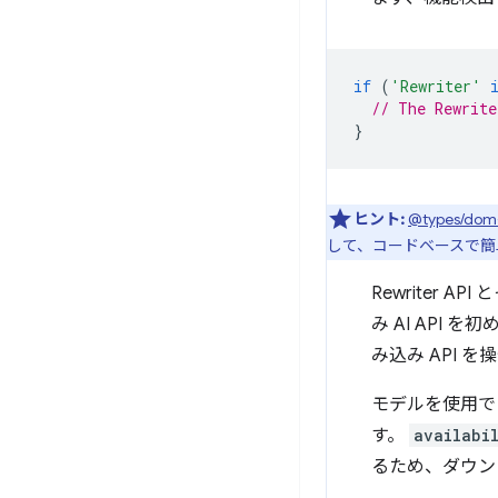
if
(
'Rewriter'
// The Rewrite
}
ヒント:
@types/dom
して、コードベースで簡
Rewriter 
み AI AP
み込み API
モデルを使用で
す。
availabi
るため、ダウン