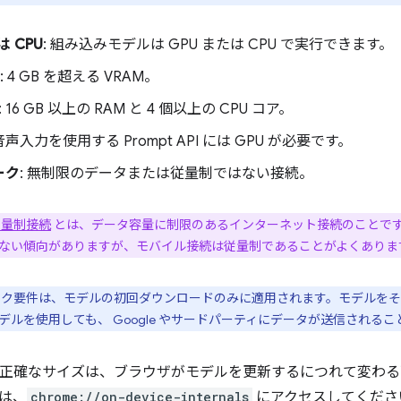
は CPU
: 組み込みモデルは GPU または CPU で実行できます。
: 4 GB を超える VRAM。
: 16 GB 以上の RAM と 4 個以上の CPU コア。
 音声入力を使用する Prompt API には GPU が必要です。
ーク
: 無制限のデータまたは従量制ではない接続。
従量制接続
とは、データ容量に制限のあるインターネット接続のことです。
ない傾向がありますが、モバイル接続は従量制であることがよくありま
ワーク要件は、モデルの初回ダウンロードのみに適用されます。モデルを
デルを使用しても、 Google やサードパーティにデータが送信される
ano の正確なサイズは、ブラウザがモデルを更新するにつれて変
は、
chrome://on-device-internals
にアクセスしてくださ