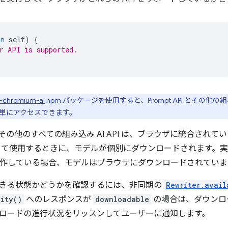
in
self
)
{
r API is supported.
-chromium-ai
npm パッケージを使用すると、Prompt API とその他の組み込み 
単にアクセスできます。
API とその他のすべての組み込み AI API は、ブラウザに統合さ
I を初めて使用するときに、モデルが個別にダウンロードされます
 を操作している場合、モデルはブラウザにダウンロードされていま
きる状態かどうかを確認するには、非同期の
Rewriter.avail
lity()
へのレスポンスが
downloadable
の場合は、ダウンロ
ロードの進行状況をリッスンしてユーザーに通知します。