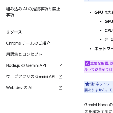
組み込み AI の推奨事項と禁止
GPU また
事項
GPU
CPU
リソース
注
:
Chrome チームのご紹介
ネットワ
用語集とコンセプト
重要な用語
:
Node
.
js の Gemini API
ルトで従量制では
ウェブアプリの Gemini API
注
: ネット
Web
.
dev の AI
要ありません。モ
Gemini N
ズを確認するに