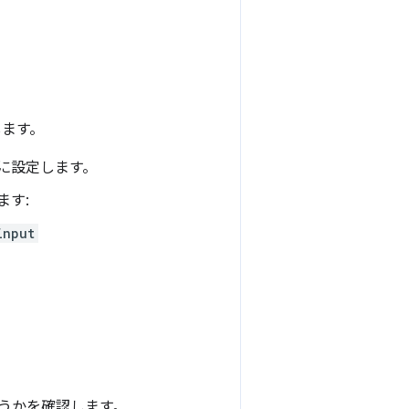
します。
] に設定します。
ます:
input
どうかを確認します。