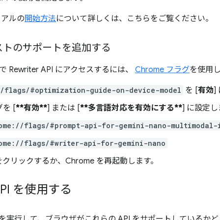
イアルの
開始方法
について詳しくは、こちらをご覧ください。
ストのサポートを追加する
Rewriter API にアクセスするには、
Chrome フラグ
を使用
//flags/#optimization-guide-on-device-model
を [
有効
を [
**有効**
] または [
**多言語対応を有効にする**
] に設定し
ome://flags/#prompt-api-for-gemini-nano-multimodal-
ome://flags/#writer-api-for-gemini-nano
 をクリックするか、Chrome を再起動します。
r API を使用する
を実行して、ブラウザがこれらの API をサポートしているか