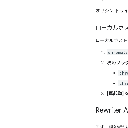
オリジン トラ
ローカルホ
ローカルホストで 
chrome:
次のフラグ
chr
chr
[
再起動
]
Rewrite
まず、機能検出