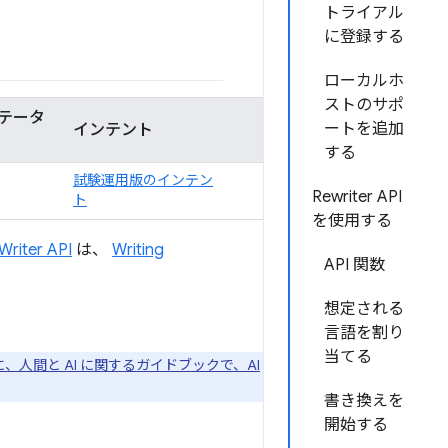
トライアル
に登録する
ローカルホ
ストのサポ
ステータ
ートを追加
インテント
する
試験運用版のインテン
Rewriter API
ト
を使用する
Writer API
は、
Writing
API 関数
想定される
言語を割り
当てる
に、人間と AI に関するガイドブックで、AI
書き換えを
開始する