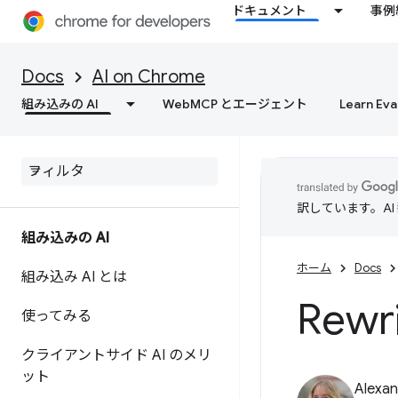
ドキュメント
事例
Docs
AI on Chrome
組み込みの AI
WebMCP とエージェント
Learn Eva
訳しています。A
組み込みの AI
ホーム
Docs
組み込み AI とは
Rewri
使ってみる
クライアントサイド AI のメリ
ット
Alexan