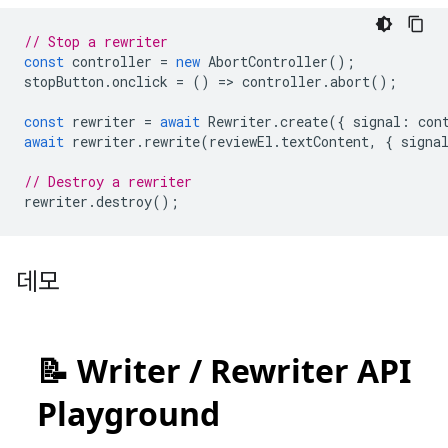
// Stop a rewriter
const
controller
=
new
AbortController
();
stopButton
.
onclick
=
()
=
>
controller
.
abort
();
const
rewriter
=
await
Rewriter
.
create
({
signal
:
con
await
rewriter
.
rewrite
(
reviewEl
.
textContent
,
{
signa
// Destroy a rewriter
rewriter
.
destroy
();
데모