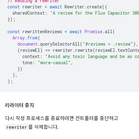
// Reusing a rewriter
const
rewriter
=
await
Rewriter
.
create
({
sharedContext
:
"A review for the Flux Capacitor 30
});
const
rewrittenReviews
=
await
Promise
.
all
(
Array
.
from
(
document
.
querySelectorAll
(
"#reviews > .review"
),
(
reviewEl
)
=
>
rewriter
.
rewrite
(
reviewEl
.
textCont
context
:
"Avoid any toxic language and be as c
tone
:
"more-casual"
,
})
),
);
리라이터 중지
다시 작성 프로세스를 종료하려면 컨트롤러를 중단하고
rewriter
를 삭제합니다.