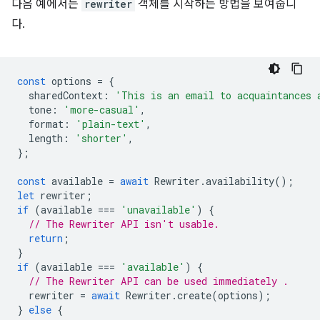
다음 예에서는
rewriter
객체를 시작하는 방법을 보여줍니
다.
const
options
=
{
sharedContext
:
'This is an email to acquaintances 
tone
:
'more-casual'
,
format
:
'plain-text'
,
length
:
'shorter'
,
};
const
available
=
await
Rewriter
.
availability
();
let
rewriter
;
if
(
available
===
'unavailable'
)
{
// The Rewriter API isn't usable.
return
;
}
if
(
available
===
'available'
)
{
// The Rewriter API can be used immediately .
rewriter
=
await
Rewriter
.
create
(
options
);
}
else
{