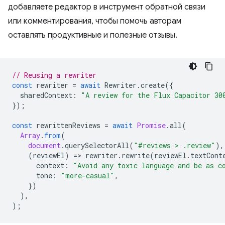
добавляете редактор в инструмент обратной связи
или комментирования, чтобы помочь авторам
оставлять продуктивные и полезные отзывы.
// Reusing a rewriter
const
rewriter
=
await
Rewriter
.
create
({
sharedContext
:
"A review for the Flux Capacitor 30
});
const
rewrittenReviews
=
await
Promise
.
all
(
Array
.
from
(
document
.
querySelectorAll
(
"#reviews > .review"
),
(
reviewEl
)
=
>
rewriter
.
rewrite
(
reviewEl
.
textCont
context
:
"Avoid any toxic language and be as c
tone
:
"more-casual"
,
})
),
);