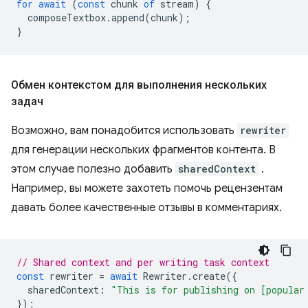
for
await
(
const
chunk
of
stream
)
{
composeTextbox
.
append
(
chunk
);
}
Обмен контекстом для выполнения нескольких
задач
Возможно, вам понадобится использовать
rewriter
для генерации нескольких фрагментов контента. В
этом случае полезно добавить
sharedContext
.
Например, вы можете захотеть помочь рецензентам
давать более качественные отзывы в комментариях.
// Shared context and per writing task context
const
rewriter
=
await
Rewriter
.
create
({
sharedContext
:
"This is for publishing on [popular
});