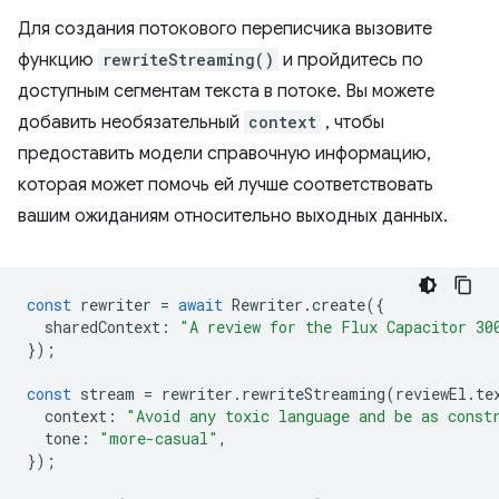
Для создания потокового переписчика вызовите
функцию
rewriteStreaming()
и пройдитесь по
доступным сегментам текста в потоке. Вы можете
добавить необязательный
context
, чтобы
предоставить модели справочную информацию,
которая может помочь ей лучше соответствовать
вашим ожиданиям относительно выходных данных.
const
rewriter
=
await
Rewriter
.
create
({
sharedContext
:
"A review for the Flux Capacitor 30
});
const
stream
=
rewriter
.
rewriteStreaming
(
reviewEl
.
te
context
:
"Avoid any toxic language and be as const
tone
:
"more-casual"
,
});