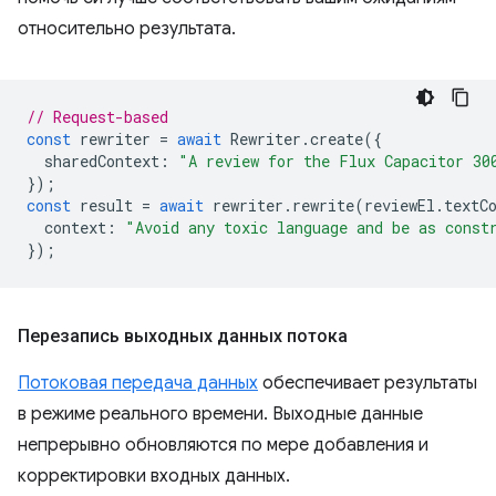
относительно результата.
// Request-based
const
rewriter
=
await
Rewriter
.
create
({
sharedContext
:
"A review for the Flux Capacitor 30
});
const
result
=
await
rewriter
.
rewrite
(
reviewEl
.
textC
context
:
"Avoid any toxic language and be as const
});
Перезапись выходных данных потока
Потоковая передача данных
обеспечивает результаты
в режиме реального времени. Выходные данные
непрерывно обновляются по мере добавления и
корректировки входных данных.