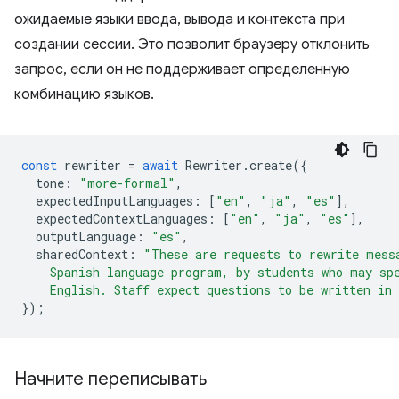
ожидаемые языки ввода, вывода и контекста при
создании сессии. Это позволит браузеру отклонить
запрос, если он не поддерживает определенную
комбинацию языков.
const
rewriter
=
await
Rewriter
.
create
({
tone
:
"more-formal"
,
expectedInputLanguages
:
[
"en"
,
"ja"
,
"es"
],
expectedContextLanguages
:
[
"en"
,
"ja"
,
"es"
],
outputLanguage
:
"es"
,
sharedContext
:
"These are requests to rewrite mess
    Spanish language program, by students who may sp
    English. Staff expect questions to be written in
});
Начните переписывать