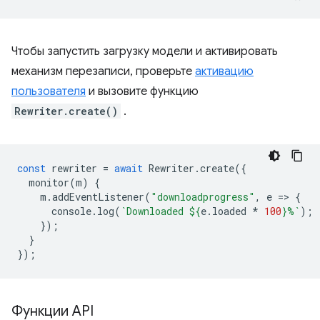
Чтобы запустить загрузку модели и активировать
механизм перезаписи, проверьте
активацию
пользователя
и вызовите функцию
Rewriter.create()
.
const
rewriter
=
await
Rewriter
.
create
({
monitor
(
m
)
{
m
.
addEventListener
(
"downloadprogress"
,
e
=
>
{
console
.
log
(
`Downloaded 
${
e
.
loaded
*
100
}
%`
);
});
}
});
Функции API