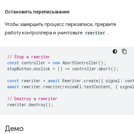
Остановить переписывание
Чтобы завершить процесс перезаписи, прервите
работу контроллера и уничтожьте
rewriter
.
// Stop a rewriter
const
controller
=
new
AbortController
();
stopButton
.
onclick
=
()
=
>
controller
.
abort
();
const
rewriter
=
await
Rewriter
.
create
({
signal
:
con
await
rewriter
.
rewrite
(
reviewEl
.
textContent
,
{
signa
// Destroy a rewriter
rewriter
.
destroy
();
Демо