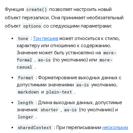
Функция
create()
позволяет настроить новый
объект перезаписи. Она принимает необязательный
объект
options
со следующими параметрами:
tone
:
Тон письма
может относиться к стилю,
характеру или отношению к содержанию.
Значение может быть установлено на
more-
formal
,
as-is
(по умолчанию) или
more-
casual
.
format
: Форматирование выходных данных с
допустимыми значениями
as-is
умолчанию,
markdown
и
plain-text
.
length
: Длина выходных данных, допустимые
значения:
shorter
,
as-is
(по умолчанию) и
longer
.
sharedContext
: При переписывании
нескольких