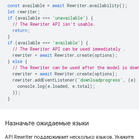
const
available
=
await
Rewriter
.
availability
();
let
rewriter
;
if
(
available
===
'unavailable'
)
{
// The Rewriter API isn't usable.
return
;
}
if
(
available
===
'available'
)
{
// The Rewriter API can be used immediately .
rewriter
=
await
Rewriter
.
create
(
options
);
}
else
{
// The Rewriter can be used after the model is dow
rewriter
=
await
Rewriter
.
create
(
options
);
rewriter
.
addEventListener
(
'downloadprogress'
,
(
e
)
console
.
log
(
e
.
loaded
,
e
.
total
);
});
}
Назначьте ожидаемые языки
API Rewriter поддерживает несколько языков. Укажите