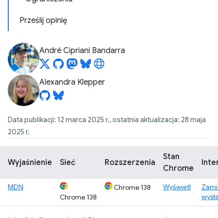
Prześlij opinię
André Cipriani Bandarra
Alexandra Klepper
Data publikacji: 12 marca 2025 r., ostatnia aktualizacja: 28 maja
2025 r.
Stan
Wyjaśnienie
Sieć
Rozszerzenia
Inte
Chrome
MDN
Wyświetl
Zami
Chrome 138
wysł
Chrome 138