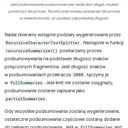
Jeśli podsumowanie podsumowań jest nadal zbyt długie, możesz
powtórzyć ten proces. Teoretycznie możesz powtarzać ten proces
w nieskończoność, aż uzyskasz odpowiednią długość.
Nadal zbieramy wstępne podziały wygenerowane przez
RecursiveCharacterTextSplitter
. Następnie w funkcji
recursiveSummarizer()
powtarzamy proces
podsumowywania na podstawie długości znaków
połączonych fragmentów. Jeśli długość znaków
w podsumowaniach przekracza
3000
, łączymy je
w
fullSummaries
. Jeśli limit nie zostanie osiągnięty,
podsumowanie zostanie zapisane jako
partialSummaries
.
Gdy wszystkie podsumowania zostaną wygenerowane,
ostateczne podsumowania częściowe zostaną dodane
do pełnego podsumowania. Jeśli w
fullSummaries
jest