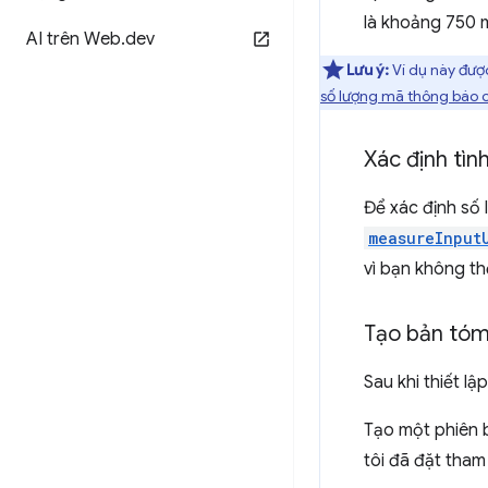
là khoảng 750 
AI trên Web
.
dev
Lưu ý:
Ví dụ này được
số lượng mã thông báo 
Xác định tìn
Để xác định số
measureInput
vì bạn không thể
Tạo bản tóm
Sau khi thiết l
Tạo một phiên 
tôi đã đặt tha