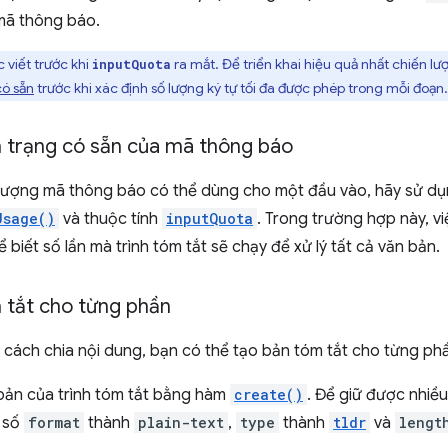
mã thông báo.
 viết trước khi
ra mắt. Để triển khai hiệu quả nhất chiến lư
inputQuota
có sẵn
trước khi xác định số lượng ký tự tối đa được phép trong mỗi đoạn.
h trạng có sẵn của mã thông báo
 lượng mã thông báo có thể dùng cho một đầu vào, hãy sử d
Usage()
và thuộc tính
inputQuota
. Trong trường hợp này, việ
 biết số lần mà trình tóm tắt sẽ chạy để xử lý tất cả văn bản.
 tắt cho từng phần
ập cách chia nội dung, bạn có thể tạo bản tóm tắt cho từng p
bản của trình tóm tắt bằng hàm
create()
. Để giữ được nhiề
m số
format
thành
plain-text
,
type
thành
tldr
và
lengt