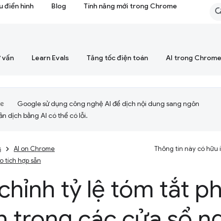
 điển hình
Blog
Tính năng mới trong Chrome
 vấn
Learn Evals
Tăng tốc điện toán
AI trong Chrom
Google sử dụng công nghệ AI để dịch nội dung sang ngôn
ản dịch bằng AI có thể có lỗi.
s
AI on Chrome
Thông tin này có hữu
ạo tích hợp sẵn
chỉnh tỷ lệ tóm tắt p
h trong các cửa sổ n