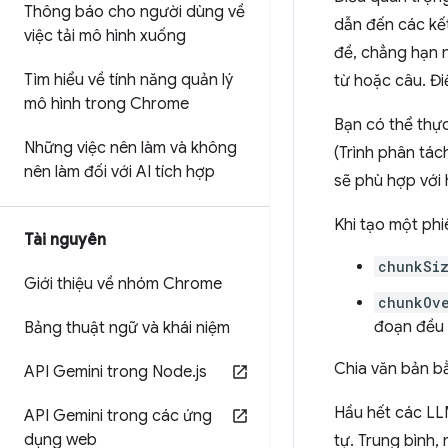
Thông báo cho người dùng về
dẫn đến các kết
việc tải mô hình xuống
đề, chẳng hạn n
Tìm hiểu về tính năng quản lý
từ hoặc câu. Đi
mô hình trong Chrome
Bạn có thể thực
Những việc nên làm và không
(Trình phân tác
nên làm đối với AI tích hợp
sẽ phù hợp với 
Khi tạo một phi
Tài nguyên
chunkSi
Giới thiệu về nhóm Chrome
chunkOv
đoạn đều 
Bảng thuật ngữ và khái niệm
Chia văn bản 
API Gemini trong Node
.
js
Hầu hết các LL
API Gemini trong các ứng
dụng web
tự. Trung bình,