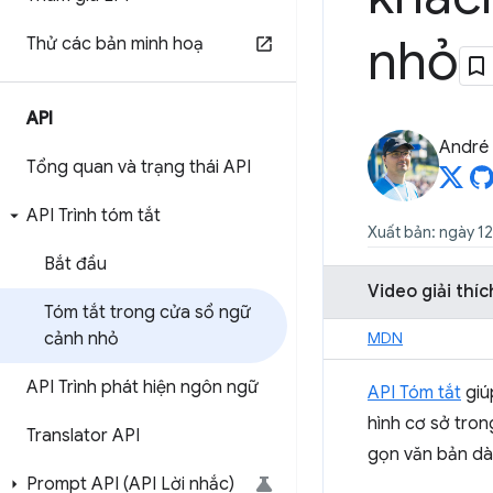
nhỏ
Thử các bản minh hoạ
API
André 
Tổng quan và trạng thái API
API Trình tóm tắt
Xuất bản: ngày 1
Bắt đầu
Video giải thíc
Tóm tắt trong cửa sổ ngữ
cảnh nhỏ
MDN
API Trình phát hiện ngôn ngữ
API Tóm tắt
giú
hình cơ sở tro
Translator API
gọn văn bản dà
Prompt API (API Lời nhắc)