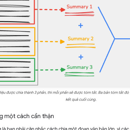
 liệu được chia thành 3 phần, thì mỗi phần sẽ được tóm tắt. Ba bản tóm tắt đó
kết quả cuối cùng.
ng một cách cẩn thận
 là bạn phải cân nhắc cách chia một đoạn văn bản lớn, vì các