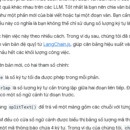
 quả khác nhau trên các LLM. Tốt nhất là bạn nên chia văn bả
hư một phần mới của bài viết hoặc tại một đoạn văn. Bạn cần
ều này có nghĩa là bạn không thể chỉ sử dụng số lượng ký tự 
 hiện việc này theo nhiều cách. Trong ví dụ sau, chúng tôi đ
h văn bản đệ quy) từ
LangChain.js
, giúp cân bằng hiệu suất và
hầu hết các khối lượng công việc.
ên bản mới, có hai tham số chính:
ze
là số ký tự tối đa được phép trong mỗi phần.
erlap
là số lượng ký tự cần trùng lặp giữa hai đoạn liên tiếp.
có một số ngữ cảnh từ đoạn trước.
bằng
splitText()
để trả về một mảng gồm các chuỗi với từn
M đều có cửa sổ ngữ cảnh được biểu thị bằng số lượng mã thô
 một mã thông báo chứa 4 ký tự. Trong ví dụ của chúng tôi,
ch