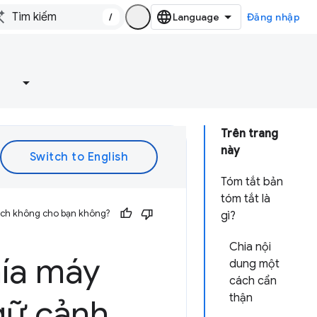
/
Đăng nhập
e
Trên trang
này
Tóm tắt bản
tóm tắt là
 ích không cho bạn không?
gì?
Chia nội
hía máy
dung một
cách cẩn
thận
gữ cảnh