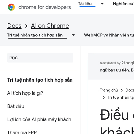
Tài liệu
Nghiên cứu
Docs
AI on Chrome
Trí tuệ nhân tạo tích hợp sẵn
WebMCP và Nhân viên tư
ngữ bạn ưu tiên. B
Trí tuệ nhân tạo tích hợp sẵn
Trang chủ
Doc
AI tích hợp là gì?
Trí tuệ nhân t
Bắt đầu
Điều 
Lợi ích của AI phía máy khách
khác
Tham gia EPP