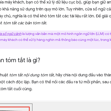
hía máy khách, bạn có thể xử lý dữ liệu cục bộ, giúp bạn giữ a
 khả năng sử dụng trên quy mô lớn. Tuy nhiên, cửa sổ ngữ cả
 chủ, nghĩa là có thể khó tóm tắt các tài liệu rất lớn. Để giải
ật
tóm tắt các bản tóm tắt
.
a sổ ngữ cảnh
là lượng văn bản mà một mô hình ngôn ngữ lớn (LLM) có t
 máy khách có thể xử lý hàng nghìn mã thông báo cùng một lúc, trong k
n tóm tắt là gì?
thuật
tóm tắt nội dung tóm tắt
, hãy chia nội dung đầu vào th
ột cách độc lập. Bạn có thể nối các đầu ra từ mỗi phần, sau 
tóm tắt cuối cùng.