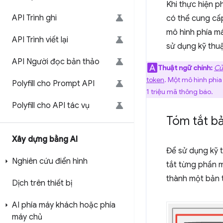
Khi thực hiện p
API Trình ghi
có thể cung cấp
mô hình phía máy
API Trình viết lại
sử dụng kỹ thu
API Người đọc bản thảo
Thuật ngữ chính:
Cử
token
. Một mô hình phía
Polyfill cho Prompt API
1 triệu mã thông báo.
Polyfill cho API tác vụ
Tóm tắt bả
Xây dựng bằng AI
Để sử dụng kỹ 
Nghiên cứu điển hình
tắt từng phần m
thành một bản 
Dịch trên thiết bị
AI phía máy khách hoặc phía
máy chủ