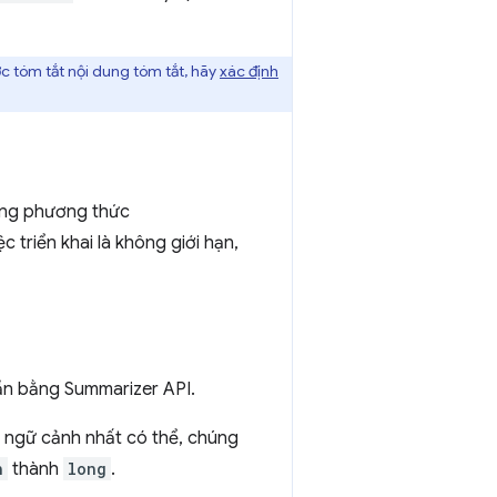
ợc tóm tắt nội dung tóm tắt, hãy
xác định
ụng phương thức
c triển khai là không giới hạn,
hần bằng Summarizer API.
u ngữ cảnh nhất có thể, chúng
h
thành
long
.