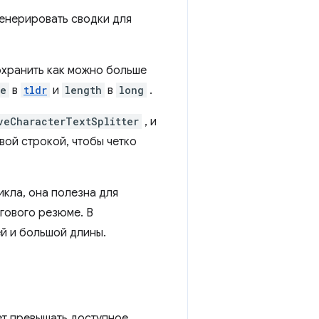
генерировать сводки для
охранить как можно больше
pe
в
tldr
и
length
в
long
.
veCharacterTextSplitter
, и
вой строкой, чтобы четко
икла, она полезна для
огового резюме. В
й и большой длины.
ет превышать доступное