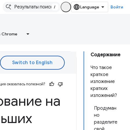
/
Войти
в Chrome
Содержание
Что такое
краткое
изложение
ия оказалась полезной?
кратких
вание на
изложений?
Продуман
льших
но
разделите
свой