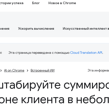
стории успеха
Блог
Новое в Chrome
чения
Ускорить вычисления
Искусственный интеллект 
Эта страница переведена с помощью
Cloud Translation API
.
AI on Chrome
Встроенный ИИ
Эта информац
табируйте суммиро
оне клиента в небо