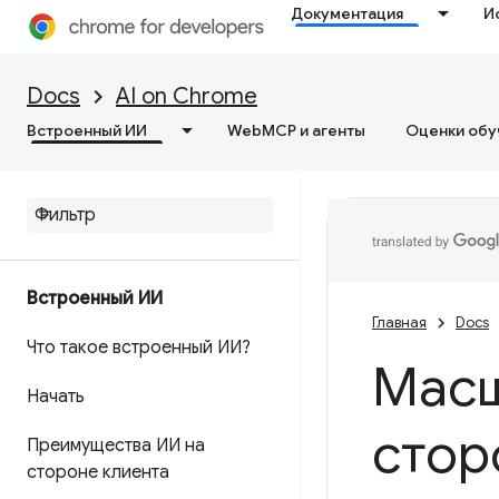
Документация
И
Docs
AI on Chrome
Встроенный ИИ
WebMCP и агенты
Оценки обу
Встроенный ИИ
Главная
Docs
Что такое встроенный ИИ?
Масш
Начать
стор
Преимущества ИИ на
стороне клиента