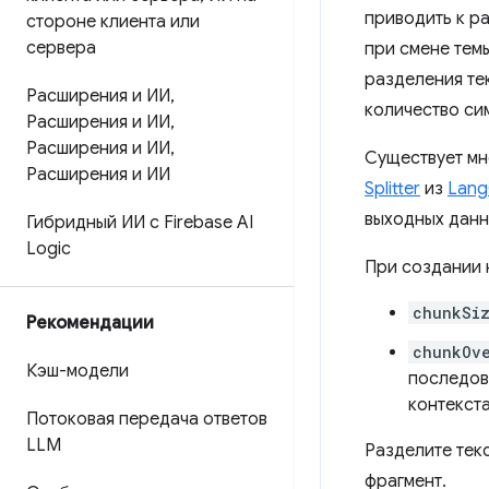
приводить к ра
стороне клиента или
сервера
при смене темы
разделения тек
Расширения и ИИ
,
количество си
Расширения и ИИ
,
Расширения и ИИ
,
Существует мн
Расширения и ИИ
Splitter
из
Lang
выходных данн
Гибридный ИИ с Firebase AI
Logic
При создании 
chunkSi
Рекомендации
chunkOv
Кэш-модели
последов
контекст
Потоковая передача ответов
LLM
Разделите тек
фрагмент.