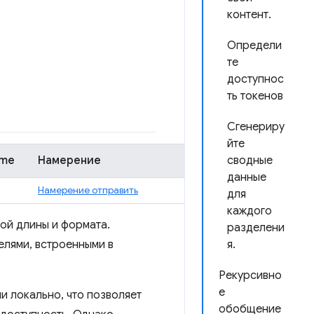
контент.
Определи
те
доступнос
ть токенов
Сгенериру
йте
ome
Намерение
сводные
данные
Намерение отправить
для
каждого
ой длины и формата.
разделени
елями, встроенными в
я.
Рекурсивно
е
и локально, что позволяет
обобщение