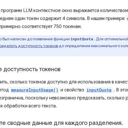
 программ LLM контекстное окно выражается количеством 
реднем один токен содержит 4 символа. В нашем примере
 примерно соответствует 750 токенам.
р был написан до появления функции
. Для оптимально
inputQuota
ределить доступность токенов
до определения максимального коли
 доступность токенов
ить, сколько токенов доступно для использования в качес
етод
measureInputUsage()
и свойство
inputQuota
. В эт
езгранична, поскольку невозможно предсказать, сколько 
я обработки всего текста.
те сводные данные для каждого разделения
.