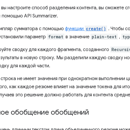
к вы настроите способ разделения контента, вы сможете с
с помощью API Summarizer.
емпляр сумматора с помощью
функции
create()
. Чтобы с
 установили параметр
format
в значение
plain-text
,
ty
руйте сводку для каждого фрагмента, созданного
Recursi
зультаты в новую строку. Мы разделили каждую сводку но
одку для каждой части.
я строка не имеет значения при однократном выполнении ц
ого, как каждое резюме влияет на значение токена для ит
лучаев это решение должно работать для контента средне
ное обобщение обобщений
очень длинным текстом длина объединенного резюме мож