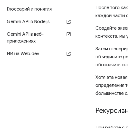
После того ка
Глоссарий и понятия
каждой части 
Gemini API в Node
.
js
Создайте экз
Gemini API в веб-
контекста, мы
приложениях
Затем сгенери
ИИ на Web
.
dev
объедините ре
обозначить св
Хотя эта нова
определения т
большинстве с
Рекурсив
При работе с 