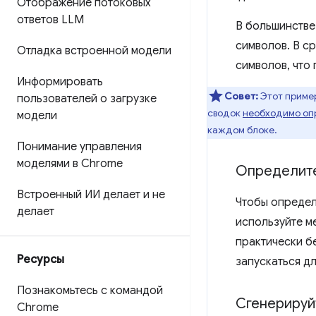
Отображение потоковых
ответов LLM
В большинстве
символов. В с
Отладка встроенной модели
символов, что
Информировать
Совет:
Этот приме
пользователей о загрузке
сводок
необходимо оп
модели
каждом блоке.
Понимание управления
моделями в Chrome
Определите
Встроенный ИИ делает и не
Чтобы определ
делает
используйте м
практически б
Ресурсы
запускаться дл
Познакомьтесь с командой
Сгенерируй
Chrome