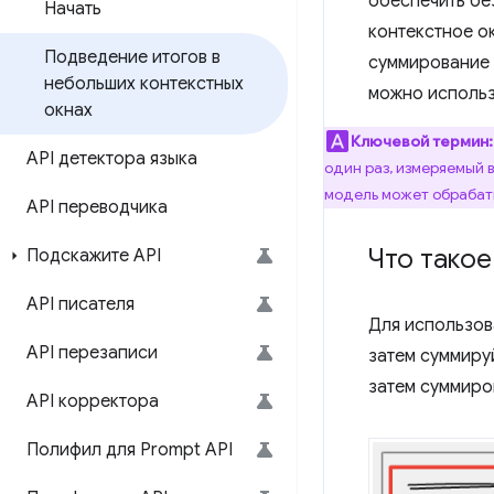
обеспечить бе
Начать
контекстное ок
Подведение итогов в
суммирование 
небольших контекстных
можно исполь
окнах
Ключевой термин:
API детектора языка
один раз, измеряемый 
модель может обрабаты
API переводчика
Что такое
Подскажите API
API писателя
Для использо
API перезаписи
затем суммиру
затем суммиро
API корректора
Полифил для Prompt API