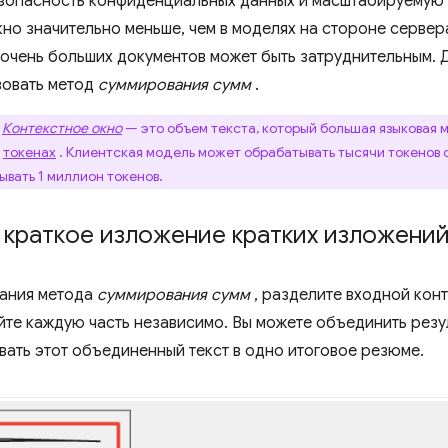
зопасность конфиденциальных данных и масштабируемую 
но значительно меньше, чем в моделях на стороне сервера
очень больших документов может быть затруднительным. 
зовать метод
суммирования сумм
.
Контекстное окно
— это объем текста, который большая языковая 
в
токенах
. Клиентская модель может обрабатывать тысячи токенов о
вать 1 миллион токенов.
 краткое изложение кратких изложени
вания метода
суммирования сумм
, разделите входной конт
йте каждую часть независимо. Вы можете объединить резул
вать этот объединенный текст в одно итоговое резюме.