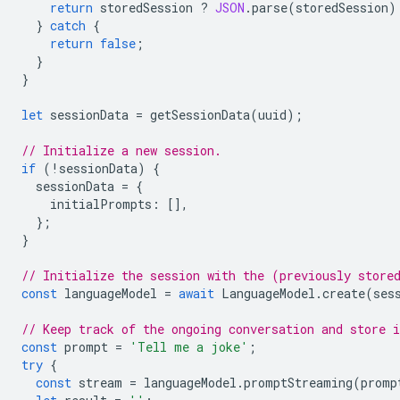
return
storedSession
?
JSON
.
parse
(
storedSession
)
}
catch
{
return
false
;
}
}
let
sessionData
=
getSessionData
(
uuid
);
// Initialize a new session.
if
(
!
sessionData
)
{
sessionData
=
{
initialPrompts
:
[],
};
}
// Initialize the session with the (previously store
const
languageModel
=
await
LanguageModel
.
create
(
ses
// Keep track of the ongoing conversation and store i
const
prompt
=
'Tell me a joke'
;
try
{
const
stream
=
languageModel
.
promptStreaming
(
promp