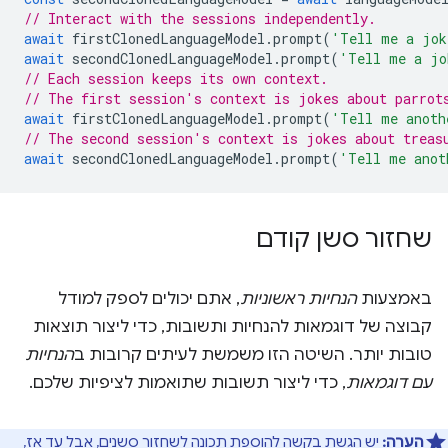
// Interact with the sessions independently.
await
firstClonedLanguageModel
.
prompt
(
'Tell me a jok
await
secondClonedLanguageModel
.
prompt
(
'Tell me a jo
// Each session keeps its own context.
// The first session's context is jokes about parrot
await
firstClonedLanguageModel
.
prompt
(
'Tell me anoth
// The second session's context is jokes about treas
await
secondClonedLanguageModel
.
prompt
(
'Tell me anot
שחזור סשן קודם
באמצעות
הנחיות ראשוניות
, אתם יכולים לספק למודל
קבוצה של דוגמאות להנחיות ותשובות, כדי ליצור תוצאות
טובות יותר. השיטה הזו משמשת לעיתים קרובות ב
הנחיות
עם דוגמאות
, כדי ליצור תשובות שתואמות לציפיות שלכם.
הערה:
יש הגשת בקשה להוספת תכונה ל
שחזור סשנים
, אבל עד אז,