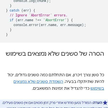
console
.
log
(
chunk
);
}
}
catch
(
err
)
{
// Ignore `AbortError` errors.
if
(
err
.
name
!==
'AbortError'
)
{
console
.
error
(
err
.
name
,
err
.
message
);
}
}
הסרה של סשנים שלא נמצאים בשימוש
כל סשן צורך זיכרון. אם התחלתם כמה סשנים גדולים, יכול
להיות שתיתקלו בבעיה.
השמדת סשנים שלא נמצאים
בשימוש
כדי להגדיל את זמינות המשאבים.
הערה:
המודל נטען מחדש אחרי פרק זמן מסוים אם אין סשנים פעילים.