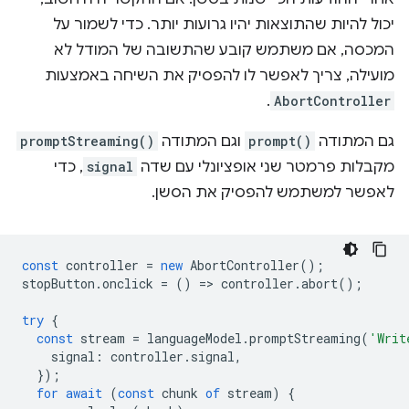
יכול להיות שהתוצאות יהיו גרועות יותר. כדי לשמור על
המכסה, אם משתמש קובע שהתשובה של המודל לא
מועילה, צריך לאפשר לו להפסיק את השיחה באמצעות
.
AbortController
גם המתודה
prompt()
וגם המתודה
promptStreaming()
מקבלות פרמטר שני אופציונלי עם שדה
signal
, כדי
לאפשר למשתמש להפסיק את הסשן.
const
controller
=
new
AbortController
();
stopButton
.
onclick
=
()
=
>
controller
.
abort
();
try
{
const
stream
=
languageModel
.
promptStreaming
(
'Writ
signal
:
controller
.
signal
,
});
for
await
(
const
chunk
of
stream
)
{