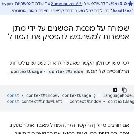
טיפ:
אפשר להשתמש ב-
Summarizer API
עם שדה האפשרויות
type:
כדי לתת לכל סשן כותרת קריאה שנוצרה באופן אוטומטי.
'headline'
שמירה על מכסת הסשנים על ידי מתן
אפשרות למשתמש להפסיק את המודל
לכל סשן יש חלון הקשר שאפשר לראות כשניגשים לשדות
הרלוונטיים של הסשן
contextWindow
ו-
contextUsage
.
const
{
contextWindow
,
contextUsage
}
=
languageModel
const
contextWindowLeft
=
contextWindow
-
contextUsa
אם חורגים מחלון ההקשר הזה, המודל מאבד את המעקב
אחרי ההודעות הכי ישנות בסשן. אם ההקשר היה חשוב,