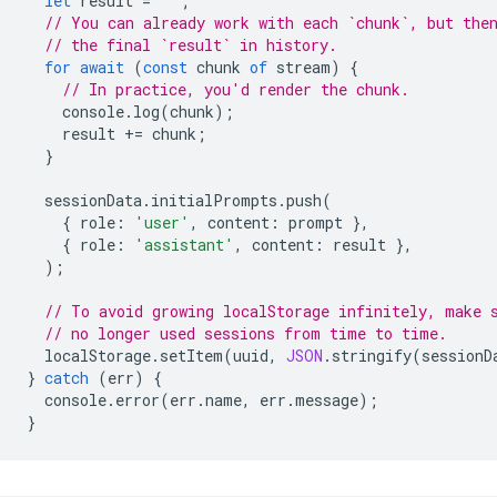
let
result
=
''
;
// You can already work with each `chunk`, but the
// the final `result` in history.
for
await
(
const
chunk
of
stream
)
{
// In practice, you'd render the chunk.
console
.
log
(
chunk
);
result
+=
chunk
;
}
sessionData
.
initialPrompts
.
push
(
{
role
:
'user'
,
content
:
prompt
},
{
role
:
'assistant'
,
content
:
result
},
);
// To avoid growing localStorage infinitely, make 
// no longer used sessions from time to time.
localStorage
.
setItem
(
uuid
,
JSON
.
stringify
(
sessionD
}
catch
(
err
)
{
console
.
error
(
err
.
name
,
err
.
message
);
}