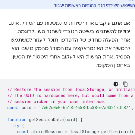
השימוש היצירתי הזה בהנחיות ראשוניות יעבוד.
אם אתם עוקבים אחרי שיחות מתמשכות עם המודל, אתם
יכולים להשתמש בשיטה הזו כדי לשחזר סשן. לדוגמה,
אחרי הפעלה מחדש של הדפדפן, תוכלו לעזור למשתמש
להמשיך את האינטראקציה עם המודל מהמקום שבו הוא
הפסיק. אחת הגישות היא לעקוב אחרי היסטוריית הסשן
באחסון המקומי.
// Restore the session from localStorage, or initial
// The UUID is hardcoded here, but would come from a
// session picker in your user interface.
const
uuid
=
'7e62c0e0-6518-4658-bc38-e7a43217df87'
;
function
getSessionData
(
uuid
)
{
try
{
const
storedSession
=
localStorage
.
getItem
(
uuid
)