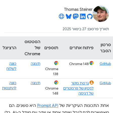
Thomas Steiner
תאריך פרסום: 27 בינואר 2025
הסטטוס
סרטון
פיתוח אתרים
תוספים
של
הרציונל
הסבר
Chrome
GitHub
תצוגה
כוונה
Chrome 148
לשלוח
Chrome
138
GitHub
תצוגה
כוונה
גרסת מקור
להתנסות
לניסיון של פרמטרים
Chrome
של דגימה
148
אחת התכונות העיקריות של
Prompt API
היא סשנים. הם
מאפשרים לכם לנהל שיחה אחת או יותר עם מודל ה-AI, בלי