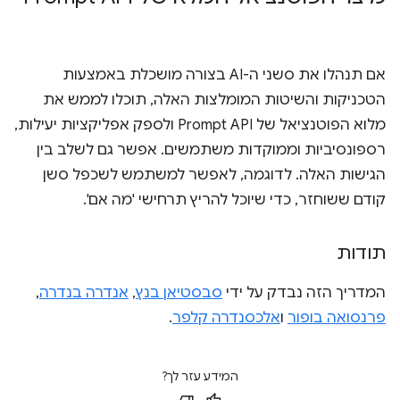
אם תנהלו את סשני ה-AI בצורה מושכלת באמצעות
הטכניקות והשיטות המומלצות האלה, תוכלו לממש את
מלוא הפוטנציאל של Prompt API ולספק אפליקציות יעילות,
רספונסיביות וממוקדות משתמשים. אפשר גם לשלב בין
הגישות האלה. לדוגמה, לאפשר למשתמש לשכפל סשן
קודם ששוחזר, כדי שיוכל להריץ תרחישי 'מה אם'.
תודות
המדריך הזה נבדק על ידי
סבסטיאן בנץ
,
אנדרה בנדרה
,
פרנסואה בופור
ו
אלכסנדרה קלפר
.
המידע עזר לך?