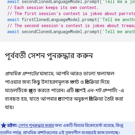
await
secondClonedLanguageModel
.
prompt
(
'Tell me a jo
// Each session keeps its own context.
// The first session's context is jokes about parrot
await
firstClonedLanguageModel
.
prompt
(
'Tell me anoth
// The second session's context is jokes about treas
await
secondClonedLanguageModel
.
prompt
(
'Tell me anot
পূর্ববর্তী সেশন পুনরুদ্ধার করুন
প্রাথমিক প্রম্পটের
মাধ্যমে, আপনি আরও ভালো ফলাফল
পাওয়ার জন্য কিছু উদাহরণমূলক প্রম্পট ও প্রতিক্রিয়া দিয়ে
মডেলটিকে প্রস্তুত করতে পারেন। এটি প্রায়শই
এন-শট প্রম্পটিং
-এ
ব্যবহৃত হয়, যাতে আপনার প্রত্যাশার অনুরূপ প্রতিক্রিয়া তৈরি করা
যায়।
দ্রষ্টব্য:
সেশন পুনরুদ্ধার করার
জন্য একটি ফিচার রিকোয়েস্ট রয়েছে, কিন্তু
ততদিন পর্যন্ত, প্রাথমিক প্রম্পটগুলোর এই সৃজনশীল ব্যবহারই কাজ চালাচ্ছে।