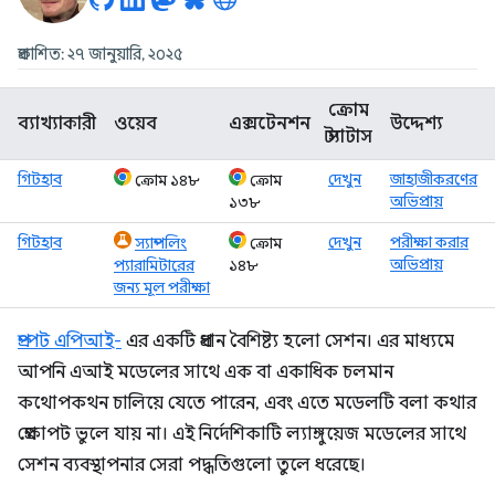
প্রকাশিত: ২৭ জানুয়ারি, ২০২৫
ক্রোম
ব্যাখ্যাকারী
ওয়েব
এক্সটেনশন
উদ্দেশ্য
স্ট্যাটাস
গিটহাব
দেখুন
জাহাজীকরণের
ক্রোম ১৪৮
ক্রোম
অভিপ্রায়
১৩৮
গিটহাব
দেখুন
পরীক্ষা করার
স্যাম্পলিং
ক্রোম
অভিপ্রায়
প্যারামিটারের
১৪৮
জন্য মূল পরীক্ষা
প্রম্পট এপিআই-
এর একটি প্রধান বৈশিষ্ট্য হলো সেশন। এর মাধ্যমে
আপনি এআই মডেলের সাথে এক বা একাধিক চলমান
কথোপকথন চালিয়ে যেতে পারেন, এবং এতে মডেলটি বলা কথার
প্রেক্ষাপট ভুলে যায় না। এই নির্দেশিকাটি ল্যাঙ্গুয়েজ মডেলের সাথে
সেশন ব্যবস্থাপনার সেরা পদ্ধতিগুলো তুলে ধরেছে।