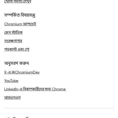
খোলা সমস্যা দেখুন
সম্পর্কিত বিষয়বস্তু
Chromium আপডেট
কেস স্টাডিজ
সংরক্ষণাগার
পডকাস্ট এবং শো
অনুসরণ করুন
X-এ @ChromiumDev
YouTube
LinkedIn-এ বিকাশকারীদের জন্য Chrome
আরএসএস