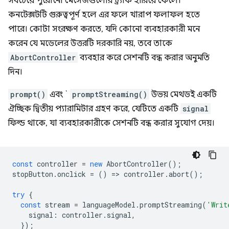
সবচেয়ে পুরোনো মেসেজগুলোর ট্র্যাক হারিয়ে ফেলে।
কনটেক্সটটি গুরুত্বপূর্ণ হলে এর ফলে খারাপ ফলাফল হতে
পারে। কোটা সংরক্ষণ করতে, যদি কোনো ব্যবহারকারী মনে
করেন যে মডেলের উত্তরটি দরকারি নয়, তবে তাকে
AbortController
ব্যবহার করে সেশনটি বন্ধ করার অনুমতি
দিন।
prompt()
এবং `
promptStreaming()
উভয় মেথডই একটি
ঐচ্ছিক দ্বিতীয় প্যারামিটার গ্রহণ করে, যেটিতে একটি
signal
ফিল্ড থাকে, যা ব্যবহারকারীকে সেশনটি বন্ধ করার সুযোগ দেয়।
const
controller
=
new
AbortController
();
stopButton
.
onclick
=
()
=
>
controller
.
abort
();
try
{
const
stream
=
languageModel
.
promptStreaming
(
'Writ
signal
:
controller
.
signal
,
});