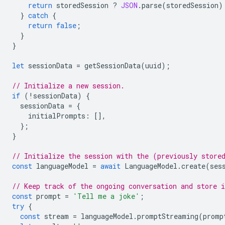
return
storedSession
?
JSON
.
parse
(
storedSession
)
}
catch
{
return
false
;
}
}
let
sessionData
=
getSessionData
(
uuid
);
// Initialize a new session.
if
(
!
sessionData
)
{
sessionData
=
{
initialPrompts
:
[],
};
}
// Initialize the session with the (previously store
const
languageModel
=
await
LanguageModel
.
create
(
ses
// Keep track of the ongoing conversation and store i
const
prompt
=
'Tell me a joke'
;
try
{
const
stream
=
languageModel
.
promptStreaming
(
promp