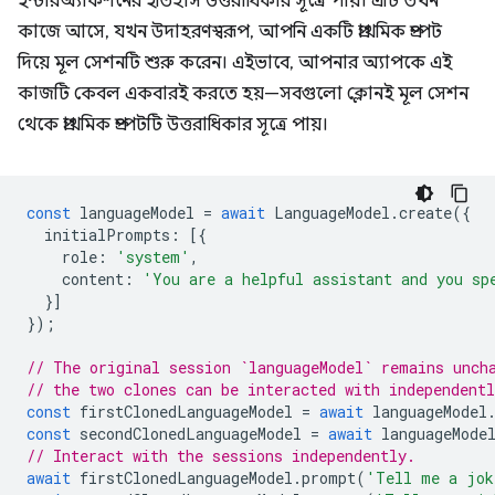
ইন্টারঅ্যাকশনের ইতিহাস উত্তরাধিকার সূত্রে পায়। এটি তখন
কাজে আসে, যখন উদাহরণস্বরূপ, আপনি একটি প্রাথমিক প্রম্পট
দিয়ে মূল সেশনটি শুরু করেন। এইভাবে, আপনার অ্যাপকে এই
কাজটি কেবল একবারই করতে হয়—সবগুলো ক্লোনই মূল সেশন
থেকে প্রাথমিক প্রম্পটটি উত্তরাধিকার সূত্রে পায়।
const
languageModel
=
await
LanguageModel
.
create
({
initialPrompts
:
[{
role
:
'system'
,
content
:
'You are a helpful assistant and you sp
}]
});
// The original session `languageModel` remains unch
// the two clones can be interacted with independent
const
firstClonedLanguageModel
=
await
languageModel
const
secondClonedLanguageModel
=
await
languageMode
// Interact with the sessions independently.
await
firstClonedLanguageModel
.
prompt
(
'Tell me a jok