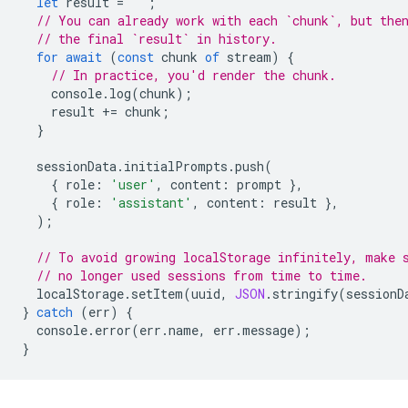
let
result
=
''
;
// You can already work with each `chunk`, but the
// the final `result` in history.
for
await
(
const
chunk
of
stream
)
{
// In practice, you'd render the chunk.
console
.
log
(
chunk
);
result
+=
chunk
;
}
sessionData
.
initialPrompts
.
push
(
{
role
:
'user'
,
content
:
prompt
},
{
role
:
'assistant'
,
content
:
result
},
);
// To avoid growing localStorage infinitely, make 
// no longer used sessions from time to time.
localStorage
.
setItem
(
uuid
,
JSON
.
stringify
(
sessionD
}
catch
(
err
)
{
console
.
error
(
err
.
name
,
err
.
message
);
}