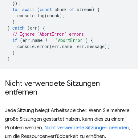
});
for
await
(
const
chunk
of
stream
)
{
console
.
log
(
chunk
);
}
}
catch
(
err
)
{
// Ignore `AbortError` errors.
if
(
err
.
name
!==
'AbortError'
)
{
console
.
error
(
err
.
name
,
err
.
message
);
}
}
Nicht verwendete Sitzungen
entfernen
Jede Sitzung belegt Arbeitsspeicher. Wenn Sie mehrere
große Sitzungen gestartet haben, kann dies zu einem
Problem werden.
Nicht verwendete Sitzungen beenden
,
um die Ressourcenverfügbarkeit zu erhöhen.