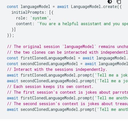
const
languageModel
=
await
LanguageModel
.
create
({
initialPrompts
:
[{
role
:
'system'
,
content
:
'You are a helpful assistant and you sp
}]
});
// The original session `languageModel` remains unch
// the two clones can be interacted with independent
const
firstClonedLanguageModel
=
await
languageModel
const
secondClonedLanguageModel
=
await
languageMode
// Interact with the sessions independently.
await
firstClonedLanguageModel
.
prompt
(
'Tell me a jok
await
secondClonedLanguageModel
.
prompt
(
'Tell me a jo
// Each session keeps its own context.
// The first session's context is jokes about parrot
await
firstClonedLanguageModel
.
prompt
(
'Tell me anoth
// The second session's context is jokes about treas
await
secondClonedLanguageModel
.
prompt
(
'Tell me anot