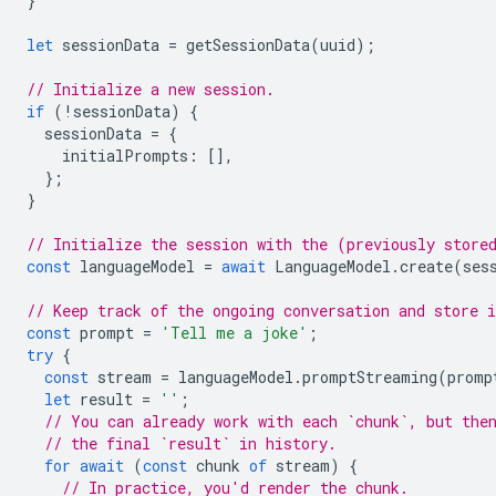
}
let
sessionData
=
getSessionData
(
uuid
);
// Initialize a new session.
if
(
!
sessionData
)
{
sessionData
=
{
initialPrompts
:
[],
};
}
// Initialize the session with the (previously store
const
languageModel
=
await
LanguageModel
.
create
(
ses
// Keep track of the ongoing conversation and store i
const
prompt
=
'Tell me a joke'
;
try
{
const
stream
=
languageModel
.
promptStreaming
(
promp
let
result
=
''
;
// You can already work with each `chunk`, but the
// the final `result` in history.
for
await
(
const
chunk
of
stream
)
{
// In practice, you'd render the chunk.