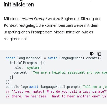
initialisieren
Mit einem
ersten Prompt
wird zu Beginn der Sitzung der
Kontext festgelegt. Sie können beispielsweise mit dem
ursprünglichen Prompt dem Modell mitteilen, wie es
reagieren soll.
const
languageModel
=
await
LanguageModel
.
create
({
initialPrompts
:
[{
role
:
'system'
,
content
:
'You are a helpful assistant and you sp
}],
});
console
.
log
(
await
languageModel
.
prompt
(
'Tell me a jo
// 'Avast ye, matey! What do you call a lazy pirate?
// there, me hearties!  Want to hear another one? \n