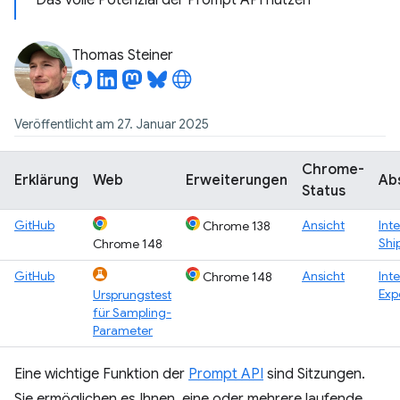
Das volle Potenzial der Prompt API nutzen
Thomas Steiner
Veröffentlicht am 27. Januar 2025
Chrome-
Erklärung
Web
Erweiterungen
Ab
Status
GitHub
Ansicht
Inte
Chrome 138
Shi
Chrome 148
GitHub
Ansicht
Inte
Chrome 148
Exp
Ursprungstest
für Sampling-
Parameter
Eine wichtige Funktion der
Prompt API
sind Sitzungen.
Sie ermöglichen es Ihnen, eine oder mehrere laufende