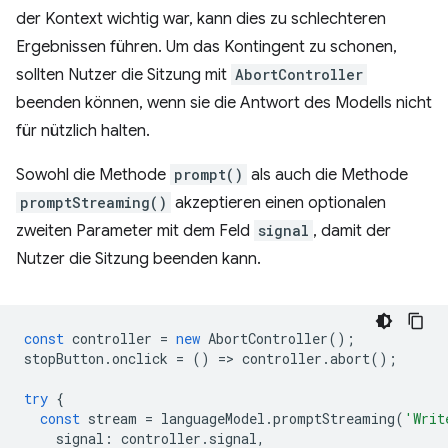
der Kontext wichtig war, kann dies zu schlechteren
Ergebnissen führen. Um das Kontingent zu schonen,
sollten Nutzer die Sitzung mit
AbortController
beenden können, wenn sie die Antwort des Modells nicht
für nützlich halten.
Sowohl die Methode
prompt()
als auch die Methode
promptStreaming()
akzeptieren einen optionalen
zweiten Parameter mit dem Feld
signal
, damit der
Nutzer die Sitzung beenden kann.
const
controller
=
new
AbortController
();
stopButton
.
onclick
=
()
=
>
controller
.
abort
();
try
{
const
stream
=
languageModel
.
promptStreaming
(
'Writ
signal
:
controller
.
signal
,