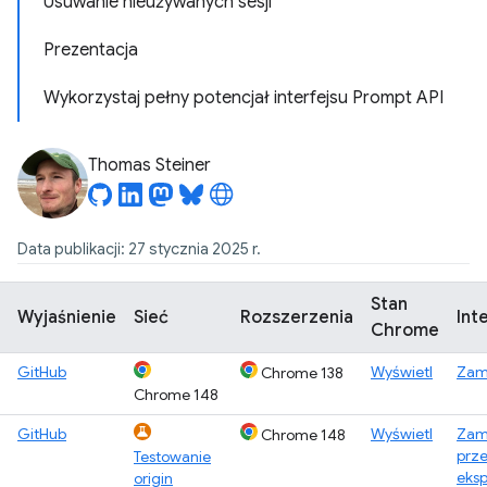
Usuwanie nieużywanych sesji
Prezentacja
Wykorzystaj pełny potencjał interfejsu Prompt API
Thomas Steiner
Data publikacji: 27 stycznia 2025 r.
Stan
Wyjaśnienie
Sieć
Rozszerzenia
Int
Chrome
GitHub
Wyświetl
Zami
Chrome 138
Chrome 148
GitHub
Wyświetl
Zam
Chrome 148
prz
Testowanie
eks
origin