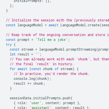
initialPrompts
:
[],
};
}
// Initialize the session with the (previously store
const
languageModel
=
await
LanguageModel
.
create
(
ses
// Keep track of the ongoing conversation and store i
const
prompt
=
'Tell me a joke'
;
try
{
const
stream
=
languageModel
.
promptStreaming
(
promp
let
result
=
''
;
// You can already work with each `chunk`, but the
// the final `result` in history.
for
await
(
const
chunk
of
stream
)
{
// In practice, you'd render the chunk.
console
.
log
(
chunk
);
result
+=
chunk
;
}
sessionData
.
initialPrompts
.
push
(
{
role
:
'user'
,
content
:
prompt
},
{
role
:
'assistant'
,
content
:
result
},