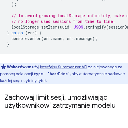
);
// To avoid growing localStorage infinitely, make 
// no longer used sessions from time to time.
localStorage
.
setItem
(
uuid
,
JSON
.
stringify
(
sessionD
}
catch
(
err
)
{
console
.
error
(
err
.
name
,
err
.
message
);
}
Wskazówka:
użyj
interfejsu Summarizer API
zainicjowanego za
pomocą pola opcji
, aby automatycznie nadawać
type: 'headline'
każdej sesji czytelny tytuł.
Zachowaj limit sesji
,
umożliwiając
użytkownikowi zatrzymanie modelu