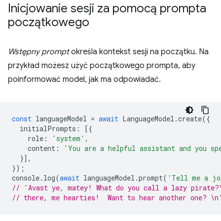
Inicjowanie sesji za pomocą prompta
początkowego
Wstępny prompt
określa kontekst sesji na początku. Na
przykład możesz użyć początkowego prompta, aby
poinformować model, jak ma odpowiadać.
const
languageModel
=
await
LanguageModel
.
create
({
initialPrompts
:
[{
role
:
'system'
,
content
:
'You are a helpful assistant and you sp
}],
});
console
.
log
(
await
languageModel
.
prompt
(
'Tell me a jo
// 'Avast ye, matey! What do you call a lazy pirate?
// there, me hearties!  Want to hear another one? \n