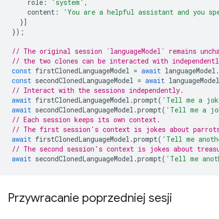
role
:
'system'
,
content
:
'You are a helpful assistant and you sp
}]
});
// The original session `languageModel` remains unch
// the two clones can be interacted with independent
const
firstClonedLanguageModel
=
await
languageModel
const
secondClonedLanguageModel
=
await
languageMode
// Interact with the sessions independently.
await
firstClonedLanguageModel
.
prompt
(
'Tell me a jok
await
secondClonedLanguageModel
.
prompt
(
'Tell me a jo
// Each session keeps its own context.
// The first session's context is jokes about parrot
await
firstClonedLanguageModel
.
prompt
(
'Tell me anoth
// The second session's context is jokes about treas
await
secondClonedLanguageModel
.
prompt
(
'Tell me anot
Przywracanie poprzedniej sesji