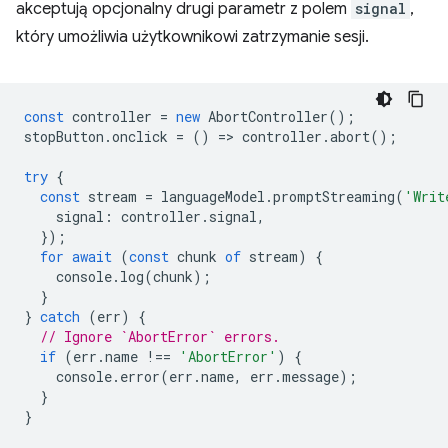
akceptują opcjonalny drugi parametr z polem
signal
,
który umożliwia użytkownikowi zatrzymanie sesji.
const
controller
=
new
AbortController
();
stopButton
.
onclick
=
()
=
>
controller
.
abort
();
try
{
const
stream
=
languageModel
.
promptStreaming
(
'Writ
signal
:
controller
.
signal
,
});
for
await
(
const
chunk
of
stream
)
{
console
.
log
(
chunk
);
}
}
catch
(
err
)
{
// Ignore `AbortError` errors.
if
(
err
.
name
!==
'AbortError'
)
{
console
.
error
(
err
.
name
,
err
.
message
);
}
}