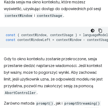
Każda sesja ma okno kontekstu, które możesz
wyświetlić, uzyskując dostęp do odpowiednich pól sesji
contextWindow
i
contextUsage
.
const
{
contextWindow
,
contextUsage
}
=
languageModel
const
contextWindowLeft
=
contextWindow
-
contextUsa
Gdy to okno kontekstu zostanie przekroczone, sesja
przestanie śledzić najstarsze wiadomości. Jeśli kontekst
był ważny, może to pogorszyć wyniki. Aby zachować
limit, jeśli użytkownik uzna, że odpowiedź modelu nie jest
przydatna, pozwól mu zakończyć sesję za pomocą
AbortController
.
Zarówno metoda
prompt()
, jak i
promptStreaming()