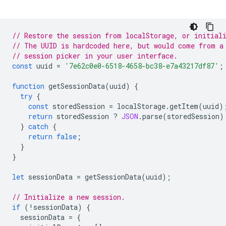
// Restore the session from localStorage, or initial
// The UUID is hardcoded here, but would come from a
// session picker in your user interface.
const
uuid
=
'7e62c0e0-6518-4658-bc38-e7a43217df87'
;
function
getSessionData
(
uuid
)
{
try
{
const
storedSession
=
localStorage
.
getItem
(
uuid
)
return
storedSession
?
JSON
.
parse
(
storedSession
)
}
catch
{
return
false
;
}
}
let
sessionData
=
getSessionData
(
uuid
);
// Initialize a new session.
if
(
!
sessionData
)
{
sessionData
=
{