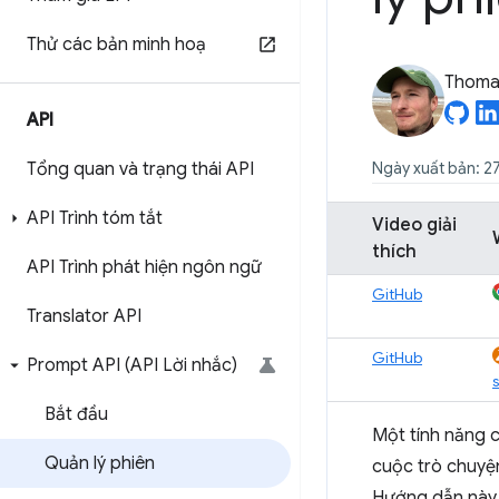
Thử các bản minh hoạ
Thomas
API
Tổng quan và trạng thái API
Ngày xuất bản: 2
API Trình tóm tắt
Video giải
thích
API Trình phát hiện ngôn ngữ
GitHub
Translator API
GitHub
Prompt API (API Lời nhắc)
Bắt đầu
Một tính năng 
Quản lý phiên
cuộc trò chuyện
Hướng dẫn này 