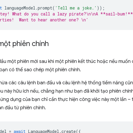
t
languageModel
.
prompt
(
'Tell me a joke.'
));
atey! What do you call a lazy pirate?\n\nA **sail-bum!**
rties!  Want to hear another one? \n'
một phiên chính
ầu một phiên mới sau khi một phiên kết thúc hoặc nếu muốn 
bạn có thể sao chép một phiên chính.
thừa các câu lệnh ban đầu và câu lệnh hệ thống tiềm năng cũ
ều này hữu ích nếu, chẳng hạn như bạn đã khởi tạo phiên chí
ứng dụng của bạn chỉ cần thực hiện công việc này một lần – 
an đầu từ phiên chính.
del
=
await
LanguageModel
.
create
({