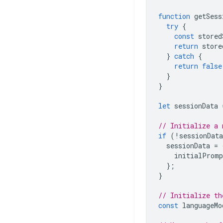
function
getSess
try
{
const
stored
return
store
}
catch
{
return
false
}
}
let
sessionData
// Initialize a 
if
(
!
sessionData
sessionData
=
initialPromp
};
}
// Initialize th
const
languageMo