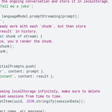
 the ongoing conversation and store it in localStorage.
Tell me a joke'
;
languageModel
.
promptStreaming
(
prompt
);
'
;
eady work with each `chunk`, but then store
result` in history.
st
chunk
of
stream
)
{
ce, you'd render the chunk.
chunk
);
unk
;
itialPrompts
.
push
(
er'
,
content
:
prompt
},
istant'
,
content
:
result
},
owing localStorage infinitely, make sure to delete
sed sessions from time to time.
etItem
(
uuid
,
JSON
.
stringify
(
sessionData
));
err
.
name
,
err
.
message
);