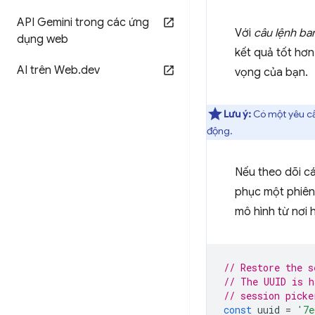
API Gemini trong các ứng
Với
câu lệnh ba
dụng web
kết quả tốt hơ
AI trên Web
.
dev
vọng của bạn.
Lưu ý:
Có một yêu cầ
động.
Nếu theo dõi c
phục một phiên.
mô hình từ nơi 
// Restore the s
// The UUID is h
// session picke
const
uuid
=
'7e