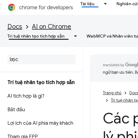
Tài liệu
Nghiên cứu
Docs
AI on Chrome
Trí tuệ nhân tạo tích hợp sẵn
WebMCP và Nhân viên tư
ngữ bạn ưu tiên. B
Trí tuệ nhân tạo tích hợp sẵn
Trang chủ
Doc
AI tích hợp là gì?
Trí tuệ nhân t
Bắt đầu
Các 
Lợi ích của AI phía máy khách
lý ph
Tham gia EPP