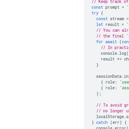
// Keep track of
const
prompt
=
'
try
{
const
stream
=
let
result
=
'
// You can alr
// the final `
for
await
(
con
// In practi
console
.
log
(
result
+=
ch
}
sessionData
.
in
{
role
:
'us
{
role
:
'ass
);
// To avoid gr
// no longer u
localStorage
.
s
}
catch
(
err
)
{
console
.
error
(