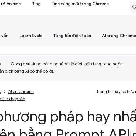
 điển hình
Blog
Tính năng mới trong Chrome
 vấn
Learn Evals
Tăng tốc điện toán
AI trong Chrom
Google sử dụng công nghệ AI để dịch nội dung sang ngôn
ản dịch bằng AI có thể có lỗi.
s
AI on Chrome
Thông tin này có hữu
ạo tích hợp sẵn
phương pháp hay nhấ
iên bằng Prompt API