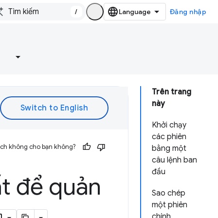
/
Đăng nhập
e
Trên trang
này
Khởi chạy
các phiên
 ích không cho bạn không?
bằng một
câu lệnh ban
đầu
t để quản
Sao chép
một phiên
chính