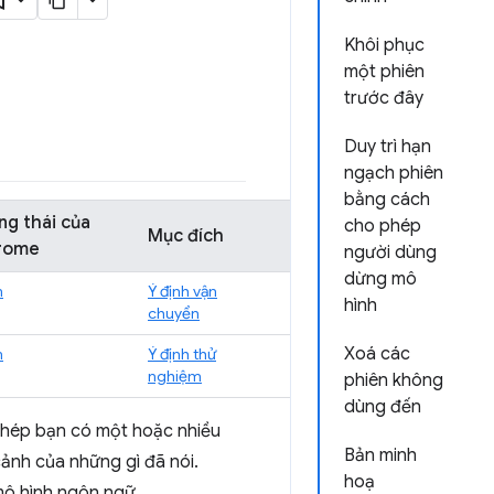
Khôi phục
một phiên
trước đây
Duy trì hạn
ngạch phiên
bằng cách
ng thái của
cho phép
Mục đích
rome
người dùng
dừng mô
m
Ý định vận
hình
chuyển
Xoá các
m
Ý định thử
nghiệm
phiên không
dùng đến
phép bạn có một hoặc nhiều
Bản minh
ảnh của những gì đã nói.
hoạ
mô hình ngôn ngữ.