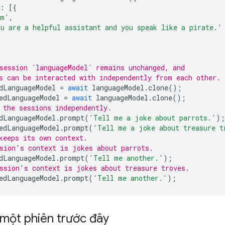
:
[{
em'
,
u are a helpful assistant and you speak like a pirate.'
session `languageModel` remains unchanged, and
s can be interacted with independently from each other.
dLanguageModel
=
await
languageModel
.
clone
();
edLanguageModel
=
await
languageModel
.
clone
();
 the sessions independently.
dLanguageModel
.
prompt
(
'Tell me a joke about parrots.'
);
edLanguageModel
.
prompt
(
'Tell me a joke about treasure t
keeps its own context.
sion's context is jokes about parrots.
dLanguageModel
.
prompt
(
'Tell me another.'
);
ssion's context is jokes about treasure troves.
edLanguageModel
.
prompt
(
'Tell me another.'
);
 một phiên trước đây