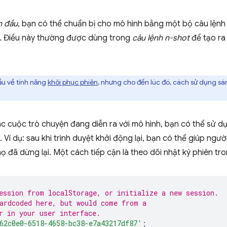
n đầu
, bạn có thể chuẩn bị cho mô hình bằng một bộ câu lệnh 
n. Điều này thường được dùng trong
câu lệnh n-shot
để tạo ra
u về tính năng
khôi phục phiên
, nhưng cho đến lúc đó, cách sử dụng sá
ác cuộc trò chuyện đang diễn ra với mô hình, bạn có thể sử 
 Ví dụ: sau khi trình duyệt khởi động lại, bạn có thể giúp ngườ
họ đã dừng lại. Một cách tiếp cận là theo dõi nhật ký phiên t
ession from localStorage, or initialize a new session.
ardcoded here, but would come from a
r in your user interface.
62c0e0-6518-4658-bc38-e7a43217df87'
;