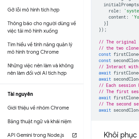
initialPrompts
Gỡ lỗi mô hình tích hợp
role
:
'syst
content
:
'Yo
}]
Thông báo cho người dùng về
});
việc tải mô hình xuống
// The original 
Tìm hiểu về tính năng quản lý
// the two clone
mô hình trong Chrome
const
firstClone
const
secondClon
Những việc nên làm và không
// Interact with
await
firstClone
nên làm đối với AI tích hợp
await
secondClon
// Each session 
// The first ses
Tài nguyên
await
firstClone
// The second se
Giới thiệu về nhóm Chrome
await
secondClon
Bảng thuật ngữ và khái niệm
Khôi phục
API Gemini trong Node
.
js