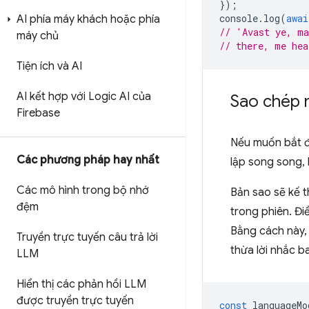
});
console
.
log
(
awai
AI phía máy khách hoặc phía
// 'Avast ye, m
máy chủ
// there, me hea
Tiện ích và AI
AI kết hợp với Logic AI của
Sao chép 
Firebase
Nếu muốn bắt đ
Các phương pháp hay nhất
lập song song, 
Các mô hình trong bộ nhớ
Bản sao sẽ kế 
đệm
trong phiên. Đi
Bằng cách này, 
Truyền trực tuyến câu trả lời
thừa lời nhắc b
LLM
Hiển thị các phản hồi LLM
được truyền trực tuyến
const
languageMo