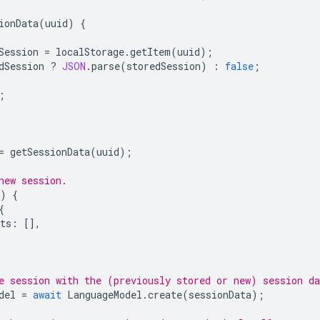
ionData
(
uuid
)
{
Session
=
localStorage
.
getItem
(
uuid
);
dSession
?
JSON
.
parse
(
storedSession
)
:
false
;
;
=
getSessionData
(
uuid
);
new session.
)
{
{
ts
:
[],
e session with the (previously stored or new) session da
del
=
await
LanguageModel
.
create
(
sessionData
);