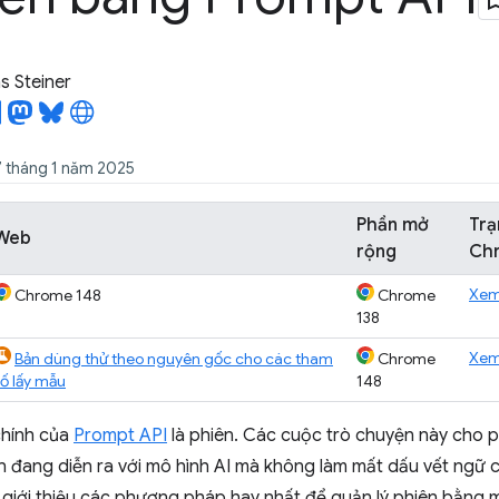
 Steiner
7 tháng 1 năm 2025
Phần mở
Trạ
Web
rộng
Ch
Xe
Chrome 148
Chrome
138
Xe
Bản dùng thử theo nguyên gốc cho các tham
Chrome
số lấy mẫu
148
chính của
Prompt API
là phiên. Các cuộc trò chuyện này cho 
 đang diễn ra với mô hình AI mà không làm mất dấu vết ngữ c
giới thiệu các phương pháp hay nhất để quản lý phiên bằng 