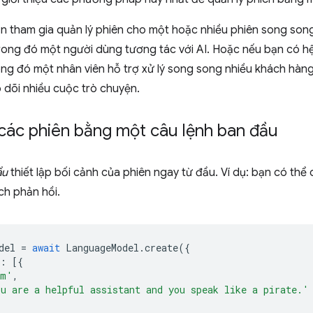
n tham gia quản lý phiên cho một hoặc nhiều phiên song son
trong đó một người dùng tương tác với AI. Hoặc nếu bạn có h
ng đó một nhân viên hỗ trợ xử lý song song nhiều khách hàng
o dõi nhiều cuộc trò chuyện.
các phiên bằng một câu lệnh ban đầu
ầu
thiết lập bối cảnh của phiên ngay từ đầu. Ví dụ: bạn có th
ch phản hồi.
del
=
await
LanguageModel
.
create
({
:
[{
em'
,
u are a helpful assistant and you speak like a pirate.'