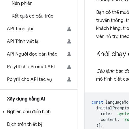
Nén phiên
Bạn có thể muố
Kết quả có cấu trúc
truyền thống, 
khách hàng, tro
API Trình ghi
viên hỗ trợ the
API Trình viết lại
Khởi chạy 
API Người đọc bản thảo
Polyfill cho Prompt API
Câu lệnh ban đ
mô hình biết cá
Polyfill cho API tác vụ
Xây dựng bằng AI
const
languageMo
initialPrompts
Nghiên cứu điển hình
role
:
'syst
content
:
'Yo
Dịch trên thiết bị
}],