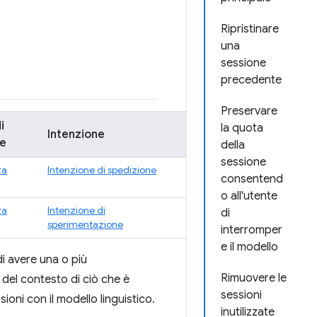
Ripristinare
una
sessione
precedente
Preservare
i
la quota
Intenzione
e
della
sessione
za
Intenzione di spedizione
consentend
o all'utente
za
Intenzione di
di
sperimentazione
interromper
e il modello
i avere una o più
Rimuovere le
 del contesto di ciò che è
sessioni
ioni con il modello linguistico.
inutilizzate