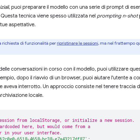
ziali
, puoi preparare il modello con una serie di prompt di es
ri. Questa tecnica viene spesso utilizzata nel
prompting n-shot
tue aspettative.
 richiesta di funzionalità per
ripristinare le sessioni
, ma nel frattempo q
 delle conversazioni in corso con il modello, puoi utilizzare que
mpio, dopo il riavvio di un browser, puoi aiutare l'utente a con
 aveva interrotto. Un approccio consiste nel tenere traccia de
archiviazione locale.
ession from localStorage, or initialize a new session.
ardcoded here, but would come from a
r in your user interface.
62c0e0-6518-4658-bc38-e7a43217df87'
;