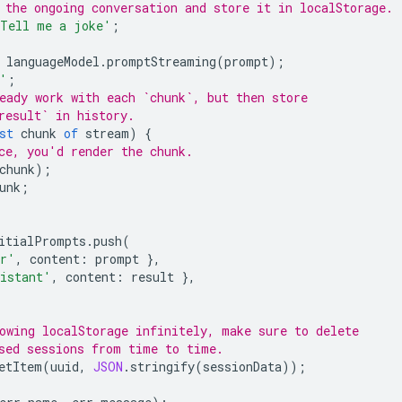
 the ongoing conversation and store it in localStorage.
Tell me a joke'
;
languageModel
.
promptStreaming
(
prompt
);
'
;
eady work with each `chunk`, but then store
result` in history.
st
chunk
of
stream
)
{
ce, you'd render the chunk.
chunk
);
unk
;
itialPrompts
.
push
(
er'
,
content
:
prompt
},
istant'
,
content
:
result
},
owing localStorage infinitely, make sure to delete
sed sessions from time to time.
etItem
(
uuid
,
JSON
.
stringify
(
sessionData
));