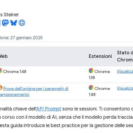
 Steiner
zione: 27 gennaio 2025
Stato d
Web
Estensioni
Chrom
Visualiz
Chrome 148
Chrome
138
Visualiz
Prova dell'origine per i parametri di
Chrome
campionamento
148
nalità chiave dell'
API Prompt
sono le sessioni. Ti consentono d
 corso con il modello di AI, senza che il modello perda traccia
sta guida introduce le best practice per la gestione delle sess