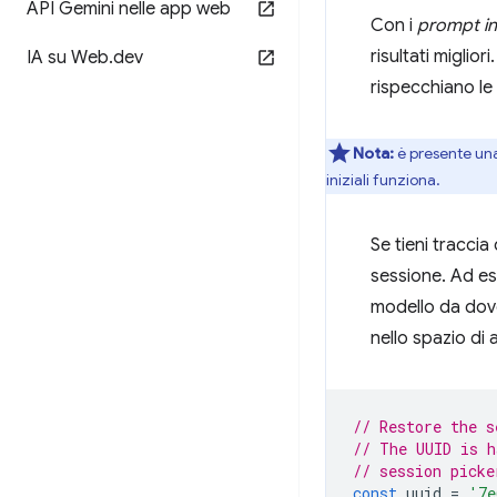
API Gemini nelle app web
Con i
prompt ini
risultati miglio
IA su Web
.
dev
rispecchiano le 
Nota:
è presente una
iniziali funziona.
Se tieni traccia
sessione. Ad ese
modello da dove
nello spazio di 
// Restore the s
// The UUID is h
// session picke
const
uuid
=
'7e