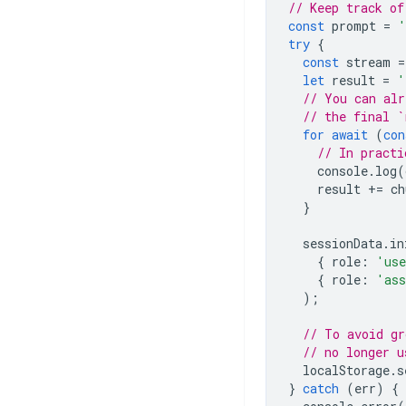
// Keep track of
const
prompt
=
'
try
{
const
stream
=
let
result
=
'
// You can alr
// the final `
for
await
(
con
// In practi
console
.
log
(
result
+=
ch
}
sessionData
.
in
{
role
:
'us
{
role
:
'ass
);
// To avoid gr
// no longer u
localStorage
.
s
}
catch
(
err
)
{