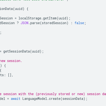
ionData
(
uuid
)
{
Session
=
localStorage
.
getItem
(
uuid
);
dSession
?
JSON
.
parse
(
storedSession
)
:
false
;
;
=
getSessionData
(
uuid
);
new session.
)
{
{
ts
:
[],
e session with the (previously stored or new) session da
del
=
await
LanguageModel
.
create
(
sessionData
);