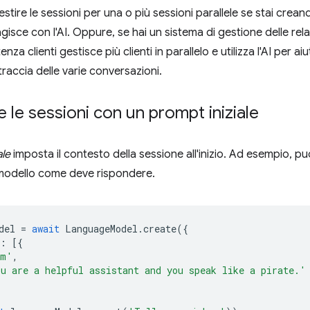
estire le sessioni per una o più sessioni parallele se stai crean
gisce con l'AI. Oppure, se hai un sistema di gestione delle relazi
nza clienti gestisce più clienti in parallelo e utilizza l'AI per a
 traccia delle varie conversazioni.
re le sessioni con un prompt iniziale
ale
imposta il contesto della sessione all'inizio. Ad esempio, puoi
 modello come deve rispondere.
del
=
await
LanguageModel
.
create
({
:
[{
em'
,
u are a helpful assistant and you speak like a pirate.'