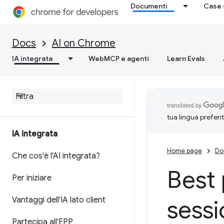
Documenti
Case 
Docs
AI on Chrome
IA integrata
WebMCP e agenti
Learn Evals
tua lingua preferi
IA integrata
Home page
Do
Che cos'è l'AI integrata?
Best 
Per iniziare
Vantaggi dell'IA lato client
sessi
Partecipa all'EPP