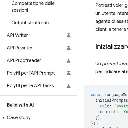
Compattazione delle
Potresti voler g
sessioni
un utente intera
agente di assiste
Output strutturato
clienti a tenere
API Writer
Inizializza
API Rewriter
API Proofreader
Un
prompt inizi
per indicare al
Polyfill per l'API Prompt
Polyfill per le API Tasks
const
languageMo
initialPrompts
Build with AI
role
:
'syst
content
:
'Yo
}],
Case study
});