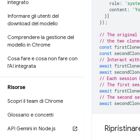
integrato
role
:
'syst
content
:
'Yo
}]
Informare gli utenti del
});
download del modello
// The original 
Comprendere la gestione del
// the two clone
modello in Chrome
const
firstClone
const
secondClon
Cosa fare e cosa non fare con
// Interact with
await
firstClone
l'AI integrata
await
secondClon
// Each session 
// The first ses
Risorse
await
firstClone
// The second se
Scopri il team di Chrome
await
secondClon
Glossario e concetti
Ripristina
API Gemini in Node
.
js