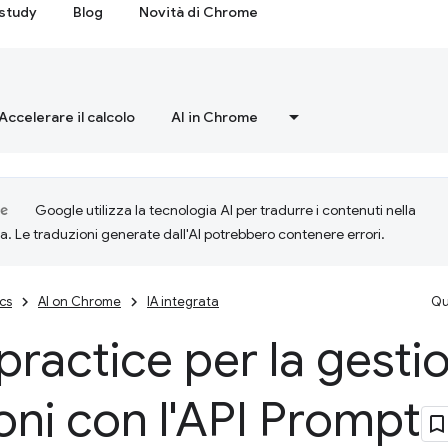
study
Blog
Novità di Chrome
Accelerare il calcolo
AI in Chrome
Google utilizza la tecnologia AI per tradurre i contenuti nella
ta. Le traduzioni generate dall'AI potrebbero contenere errori.
cs
AI on Chrome
IA integrata
Qu
practice per la gesti
oni con l'API Prompt