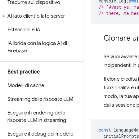
console
.
log
(
awai
Tradurre sul dispositivo
// 'Avast ye, m
// there, me hea
AI lato client o lato server
Estensioni e IA
Clonare un
IA ibrida con la logica AI di
Firebase
Se vuoi avviare
indipendenti in 
Best practice
Il clone eredita
Modelli di cache
funzionalità è u
modo, la tua app
Streaming delle risposte LLM
dalla sessione p
Eseguire il rendering delle
risposte LLM in streaming
const
languageMo
Eseguire il debug del modello
initialPrompts