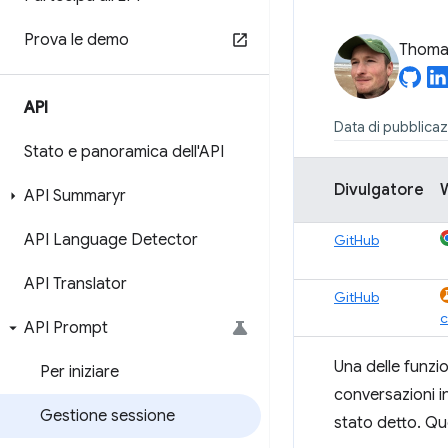
Prova le demo
Thomas
API
Data di pubblica
Stato e panoramica dell'API
Divulgatore
API Summaryr
API Language Detector
GitHub
API Translator
GitHub
API Prompt
Una delle funzio
Per iniziare
conversazioni in
Gestione sessione
stato detto. Que