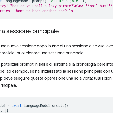
t
languageModel
.
prompt
(
'Tell me a joke.'
));
atey! What do you call a lazy pirate?\n\nA **sail-bum!**
rties!  Want to hear another one? \n'
a sessione principale
 una nuova sessione dopo la fine di una sessione o se vuoi av
parallelo, puoi clonare una sessione principale.
 i potenziali prompt iniziali e di sistema e la cronologia delle i
tile, ad esempio, se hai inizializzato la sessione principale con 
 deve eseguire questa operazione una sola volta: tutti i cloni 
rincipale.
del
=
await
LanguageModel
.
create
({
:
[{