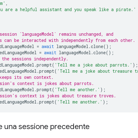
em'
,
u are a helpful assistant and you speak like a pirate.'
session `languageModel` remains unchanged, and
s can be interacted with independently from each other.
dLanguageModel
=
await
languageModel
.
clone
();
edLanguageModel
=
await
languageModel
.
clone
();
 the sessions independently.
dLanguageModel
.
prompt
(
'Tell me a joke about parrots.'
);
edLanguageModel
.
prompt
(
'Tell me a joke about treasure t
keeps its own context.
sion's context is jokes about parrots.
dLanguageModel
.
prompt
(
'Tell me another.'
);
ssion's context is jokes about treasure troves.
edLanguageModel
.
prompt
(
'Tell me another.'
);
re una sessione precedente