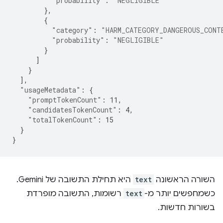
"probability"
:
"NEGLIGIBLE"
},
{
"category"
:
"HARM_CATEGORY_DANGEROUS_CONT
"probability"
:
"NEGLIGIBLE"
}
]
}
],
"usageMetadata"
:
{
"promptTokenCount"
:
11
,
"candidatesTokenCount"
:
4
,
"totalTokenCount"
:
15
}
}
השורה הראשונה
text
היא תחילת התשובה של Gemini.
כשמחפשים יותר מ-
text
רשומות, התשובה מופרדת
בשורות חדשות.