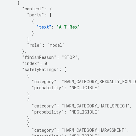
{
"content"
:
{
"parts"
:
[
{
"text"
:
"A T-Rex"
}
],
"role"
:
"model"
},
"finishReason"
:
"STOP"
,
"index"
:
0
,
"safetyRatings"
:
[
{
"category"
:
"HARM_CATEGORY_SEXUALLY_EXPLI
"probability"
:
"NEGLIGIBLE"
},
{
"category"
:
"HARM_CATEGORY_HATE_SPEECH"
,
"probability"
:
"NEGLIGIBLE"
},
{
"category"
:
"HARM_CATEGORY_HARASSMENT"
,