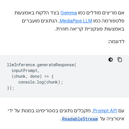
אם מריצים מודלים כמו
Gemma
בצד הלקוח באמצעות
פלטפורמה כמו
MediaPipe LLM
, הנתונים מועברים
באמצעות פונקציית קריאה חוזרת.
לדוגמה:
llmInference
.
generateResponse
(
inputPrompt
,
(
chunk
,
done
)
=
>
{
console
.
log
(
chunk
);
});
עם
Prompt API
, מקבלים נתונים בסטרימינג במנות על ידי
איטרציה על
ReadableStream
.