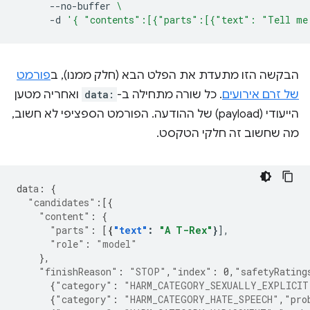
--no-buffer
\
-d
'{ "contents":[{"parts":[{"text": "Tell me
הבקשה הזו מתעדת את הפלט הבא (חלק ממנו), ב
פורמט
של זרם אירועים
. כל שורה מתחילה ב-
data:
ואחריה מטען
הייעודי (payload) של ההודעה. הפורמט הספציפי לא חשוב,
מה שחשוב זה חלקי הטקסט.
da
ta
:
{
"candidates"
:[{
"content"
:
{
"parts"
:
[
{
"text"
:
"A T-Rex"
}
"role"
:
"model"
},
"finishReason"
:
"STOP"
,
"index"
:
0
,
"safetyRating
{
"category"
:
"HARM_CATEGORY_SEXUALLY_EXPLICIT
{
"category"
:
"HARM_CATEGORY_HATE_SPEECH"
,
"pro