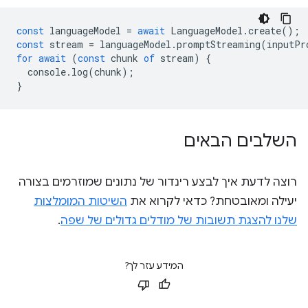
const
languageModel
=
await
LanguageModel
.
create
();
const
stream
=
languageModel
.
promptStreaming
(
inputPr
for
await
(
const
chunk
of
stream
)
{
console
.
log
(
chunk
);
}
השלבים הבאים
רוצה לדעת איך לבצע רינדור של נתונים שמוזרמים בצורה
יעילה ומאובטחת? כדאי לקרוא את
השיטות המומלצות
שלנו להצגת תשובות של מודלים גדולים של שפה
.
המידע עזר לך?