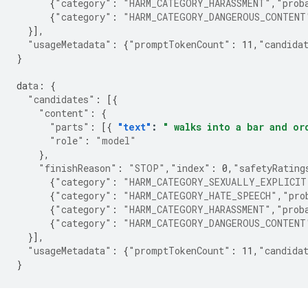
{
"category"
:
"HARM_CATEGORY_HARASSMENT"
,
"prob
{
"category"
:
"HARM_CATEGORY_DANGEROUS_CONTENT
}],
"usageMetadata"
:
{
"promptTokenCount"
:
11
,
"candida
}
da
ta
:
{
"candidates"
:
[{
"content"
:
{
"parts"
:
[{
"text"
:
" walks into a bar and or
"role"
:
"model"
},
"finishReason"
:
"STOP"
,
"index"
:
0
,
"safetyRating
{
"category"
:
"HARM_CATEGORY_SEXUALLY_EXPLICIT
{
"category"
:
"HARM_CATEGORY_HATE_SPEECH"
,
"pro
{
"category"
:
"HARM_CATEGORY_HARASSMENT"
,
"prob
{
"category"
:
"HARM_CATEGORY_DANGEROUS_CONTENT
}],
"usageMetadata"
:
{
"promptTokenCount"
:
11
,
"candida
}