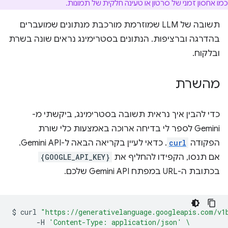
כמו אחסון זמני של סרטון או טעינה חלקית של תמונות.
תשובה של LLM שמוזרמת מורכבת מנתונים שמועברים
בהדרגה וברציפות. הנתונים בסטרימינג נראים שונה בשרת
ובלקוח.
מהשרת
כדי להבין איך נראית תשובה בסטרימינג, ביקשתי מ-
Gemini לספר לי בדיחה ארוכה באמצעות כלי שורת
הפקודה
curl
. כדאי לעיין בקריאה הבאה ל-Gemini API.
אם תנסו, הקפידו להחליף את
{GOOGLE_API_KEY}
בכתובת ה-URL במפתח Gemini API שלכם.
$
curl
"https://generativelanguage.googleapis.com/v1
-H
'Content-Type: application/json'
\