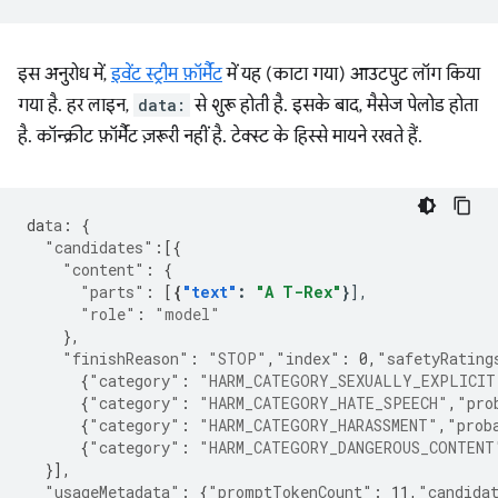
इस अनुरोध में,
इवेंट स्ट्रीम फ़ॉर्मैट
में यह (काटा गया) आउटपुट लॉग किया
गया है. हर लाइन,
data:
से शुरू होती है. इसके बाद, मैसेज पेलोड होता
है. कॉन्क्रीट फ़ॉर्मैट ज़रूरी नहीं है. टेक्स्ट के हिस्से मायने रखते हैं.
da
ta
:
{
"candidates"
:[{
"content"
:
{
"parts"
:
[
{
"text"
:
"A T-Rex"
}
"role"
:
"model"
},
"finishReason"
:
"STOP"
,
"index"
:
0
,
"safetyRating
{
"category"
:
"HARM_CATEGORY_SEXUALLY_EXPLICIT
{
"category"
:
"HARM_CATEGORY_HATE_SPEECH"
,
"pro
{
"category"
:
"HARM_CATEGORY_HARASSMENT"
,
"prob
{
"category"
:
"HARM_CATEGORY_DANGEROUS_CONTENT
}],
"usageMetadata"
:
{
"promptTokenCount"
:
11
,
"candida