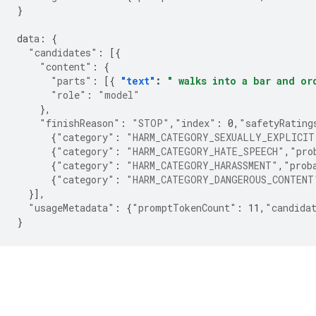
}
da
ta
:
{
"candidates"
:
[{
"content"
:
{
"parts"
:
[{
"text"
:
" walks into a bar and or
"role"
:
"model"
},
"finishReason"
:
"STOP"
,
"index"
:
0
,
"safetyRating
{
"category"
:
"HARM_CATEGORY_SEXUALLY_EXPLICIT
{
"category"
:
"HARM_CATEGORY_HATE_SPEECH"
,
"pro
{
"category"
:
"HARM_CATEGORY_HARASSMENT"
,
"prob
{
"category"
:
"HARM_CATEGORY_DANGEROUS_CONTENT
}],
"usageMetadata"
:
{
"promptTokenCount"
:
11
,
"candida
}