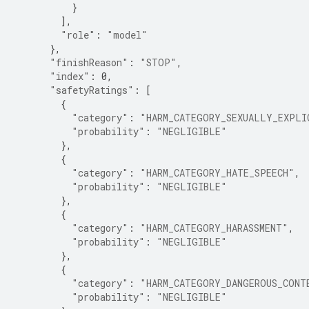
}
],
"role"
:
"model"
},
"finishReason"
:
"STOP"
,
"index"
:
0
,
"safetyRatings"
:
[
{
"category"
:
"HARM_CATEGORY_SEXUALLY_EXPLI
"probability"
:
"NEGLIGIBLE"
},
{
"category"
:
"HARM_CATEGORY_HATE_SPEECH"
,
"probability"
:
"NEGLIGIBLE"
},
{
"category"
:
"HARM_CATEGORY_HARASSMENT"
,
"probability"
:
"NEGLIGIBLE"
},
{
"category"
:
"HARM_CATEGORY_DANGEROUS_CONT
"probability"
:
"NEGLIGIBLE"