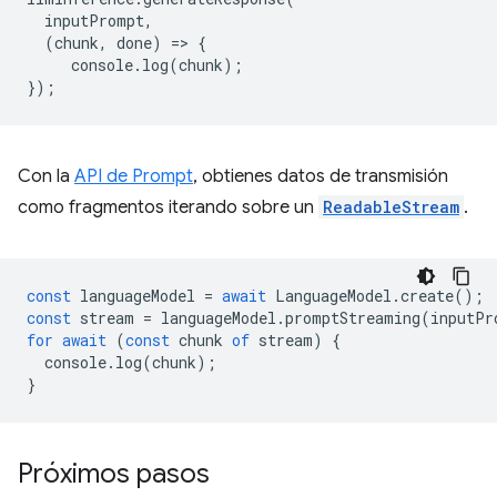
inputPrompt
,
(
chunk
,
done
)
=
>
{
console
.
log
(
chunk
);
});
Con la
API de Prompt
, obtienes datos de transmisión
como fragmentos iterando sobre un
ReadableStream
.
const
languageModel
=
await
LanguageModel
.
create
();
const
stream
=
languageModel
.
promptStreaming
(
inputPr
for
await
(
const
chunk
of
stream
)
{
console
.
log
(
chunk
);
}
Próximos pasos