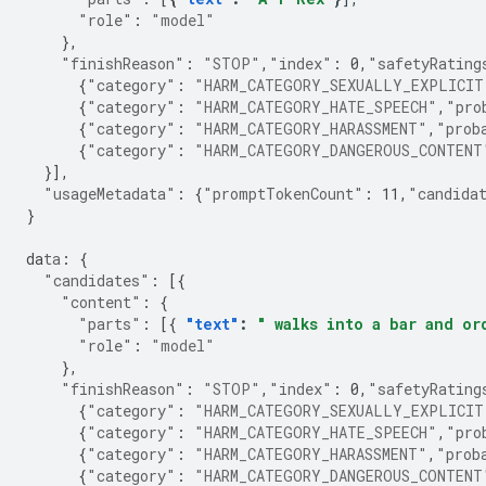
"role"
:
"model"
},
"finishReason"
:
"STOP"
,
"index"
:
0
,
"safetyRating
{
"category"
:
"HARM_CATEGORY_SEXUALLY_EXPLICIT
{
"category"
:
"HARM_CATEGORY_HATE_SPEECH"
,
"pro
{
"category"
:
"HARM_CATEGORY_HARASSMENT"
,
"prob
{
"category"
:
"HARM_CATEGORY_DANGEROUS_CONTENT
}],
"usageMetadata"
:
{
"promptTokenCount"
:
11
,
"candida
}
da
ta
:
{
"candidates"
:
[{
"content"
:
{
"parts"
:
[{
"text"
:
" walks into a bar and or
"role"
:
"model"
},
"finishReason"
:
"STOP"
,
"index"
:
0
,
"safetyRating
{
"category"
:
"HARM_CATEGORY_SEXUALLY_EXPLICIT
{
"category"
:
"HARM_CATEGORY_HATE_SPEECH"
,
"pro
{
"category"
:
"HARM_CATEGORY_HARASSMENT"
,
"prob
{
"category"
:
"HARM_CATEGORY_DANGEROUS_CONTENT