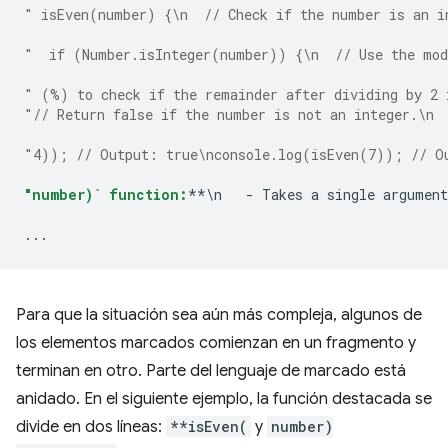
" isEven(number) {\n  // Check if the number is an i
"  if (Number.isInteger(number)) {\n  // Use the mod
" (%) to check if the remainder after dividing by 2 
"// Return false if the number is not an integer.\n 
"4)); // Output: true\nconsole.log(isEven(7)); // O
"number)` function:
**\n   - Takes a single argument
...
Para que la situación sea aún más compleja, algunos de
los elementos marcados comienzan en un fragmento y
terminan en otro. Parte del lenguaje de marcado está
anidado. En el siguiente ejemplo, la función destacada se
divide en dos líneas:
**isEven(
y
number)