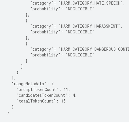
"category"
:
"HARM_CATEGORY_HATE_SPEECH"
,
"probability"
:
"NEGLIGIBLE"
},
{
"category"
:
"HARM_CATEGORY_HARASSMENT"
,
"probability"
:
"NEGLIGIBLE"
},
{
"category"
:
"HARM_CATEGORY_DANGEROUS_CONT
"probability"
:
"NEGLIGIBLE"
}
]
}
],
"usageMetadata"
:
{
"promptTokenCount"
:
11
,
"candidatesTokenCount"
:
4
,
"totalTokenCount"
:
15
}
}