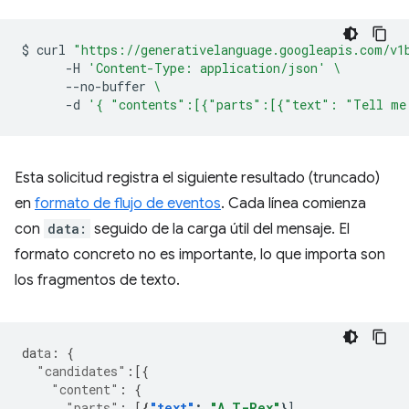
$
curl
"https://generativelanguage.googleapis.com/v1
-H
'Content-Type: application/json'
\
--no-buffer
\
-d
'{ "contents":[{"parts":[{"text": "Tell me
Esta solicitud registra el siguiente resultado (truncado)
en
formato de flujo de eventos
. Cada línea comienza
con
data:
seguido de la carga útil del mensaje. El
formato concreto no es importante, lo que importa son
los fragmentos de texto.
da
ta
:
{
"candidates"
:[{
"content"
:
{
"parts"
:
[
{
"text"
:
"A T-Rex"
}