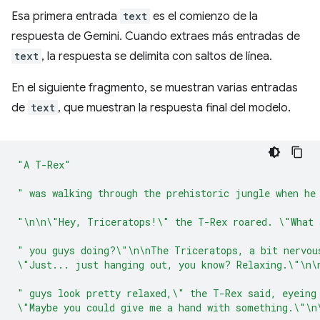
Esa primera entrada
text
es el comienzo de la
respuesta de Gemini. Cuando extraes más entradas de
text
, la respuesta se delimita con saltos de línea.
En el siguiente fragmento, se muestran varias entradas
de
text
, que muestran la respuesta final del modelo.
"A T-Rex"
" was walking through the prehistoric jungle when he
"\n\n\"Hey, Triceratops!\" the T-Rex roared. \"What 
" you guys doing?\"\n\nThe Triceratops, a bit nervou
\"Just... just hanging out, you know? Relaxing.\"\n\
" guys look pretty relaxed,\" the T-Rex said, eyeing
\"Maybe you could give me a hand with something.\"\n