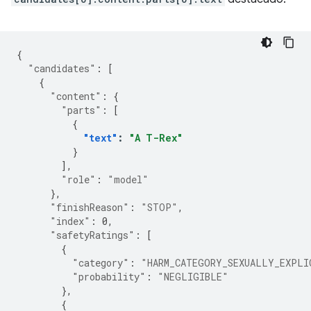
{
"candidates"
:
[
{
"content"
:
{
"parts"
:
[
{
"text"
:
"A T-Rex"
}
],
"role"
:
"model"
},
"finishReason"
:
"STOP"
,
"index"
:
0
,
"safetyRatings"
:
[
{
"category"
:
"HARM_CATEGORY_SEXUALLY_EXPLI
"probability"
:
"NEGLIGIBLE"
},
{