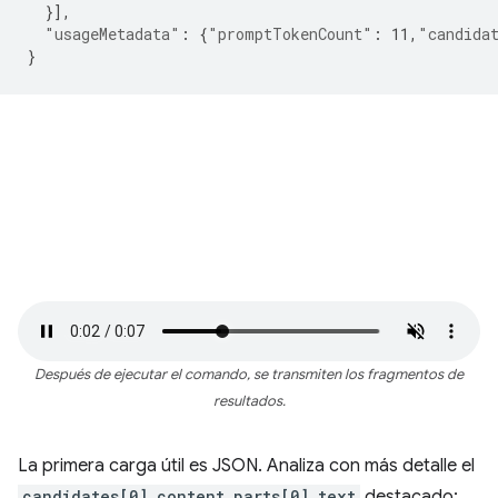
}],
"usageMetadata"
:
{
"promptTokenCount"
:
11
,
"candida
}
Después de ejecutar el comando, se transmiten los fragmentos de
resultados.
La primera carga útil es JSON. Analiza con más detalle el
candidates[0].content.parts[0].text
destacado: