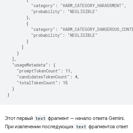
"category"
:
"HARM_CATEGORY_HARASSMENT"
,
"probability"
:
"NEGLIGIBLE"
},
{
"category"
:
"HARM_CATEGORY_DANGEROUS_CONT
"probability"
:
"NEGLIGIBLE"
}
]
}
],
"usageMetadata"
:
{
"promptTokenCount"
:
11
,
"candidatesTokenCount"
:
4
,
"totalTokenCount"
:
15
}
}
Этот первый
text
фрагмент — начало ответа Gemini.
При извлечении последующих
text
фрагментов ответ