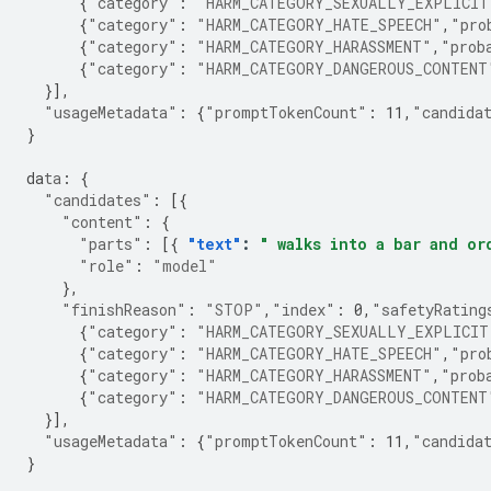
{
"category"
:
"HARM_CATEGORY_SEXUALLY_EXPLICIT
{
"category"
:
"HARM_CATEGORY_HATE_SPEECH"
,
"pro
{
"category"
:
"HARM_CATEGORY_HARASSMENT"
,
"prob
{
"category"
:
"HARM_CATEGORY_DANGEROUS_CONTENT
}],
"usageMetadata"
:
{
"promptTokenCount"
:
11
,
"candida
}
da
ta
:
{
"candidates"
:
[{
"content"
:
{
"parts"
:
[{
"text"
:
" walks into a bar and or
"role"
:
"model"
},
"finishReason"
:
"STOP"
,
"index"
:
0
,
"safetyRating
{
"category"
:
"HARM_CATEGORY_SEXUALLY_EXPLICIT
{
"category"
:
"HARM_CATEGORY_HATE_SPEECH"
,
"pro
{
"category"
:
"HARM_CATEGORY_HARASSMENT"
,
"prob
{
"category"
:
"HARM_CATEGORY_DANGEROUS_CONTENT
}],
"usageMetadata"
:
{
"promptTokenCount"
:
11
,
"candida
}