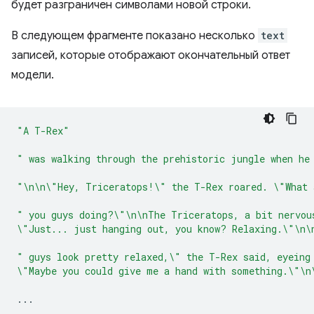
будет разграничен символами новой строки.
В следующем фрагменте показано несколько
text
записей, которые отображают окончательный ответ
модели.
"A T-Rex"
" was walking through the prehistoric jungle when he
"\n\n\"Hey, Triceratops!\" the T-Rex roared. \"What 
" you guys doing?\"\n\nThe Triceratops, a bit nervou
\"Just... just hanging out, you know? Relaxing.\"\n\
" guys look pretty relaxed,\" the T-Rex said, eyeing
\"Maybe you could give me a hand with something.\"\n
...