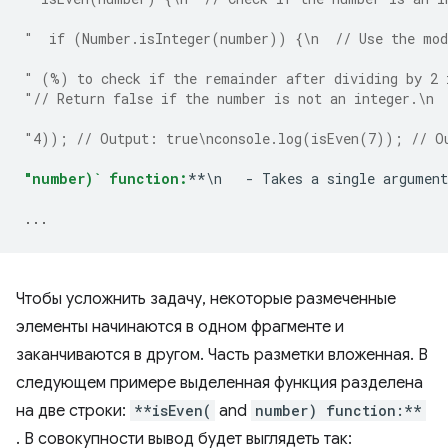
"  if (Number.isInteger(number)) {\n  // Use the mod
" (%) to check if the remainder after dividing by 2 
"// Return false if the number is not an integer.\n 
"4)); // Output: true\nconsole.log(isEven(7)); // O
"number)` function:
**\n   - Takes a single argument
...
Чтобы усложнить задачу, некоторые размеченные
элементы начинаются в одном фрагменте и
заканчиваются в другом. Часть разметки вложенная. В
следующем примере выделенная функция разделена
на две строки:
**isEven(
and
number) function:**
. В совокупности вывод будет выглядеть так: