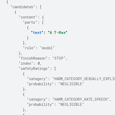
{
"candidates"
:
[
{
"content"
:
{
"parts"
:
[
{
"text"
:
"A T-Rex"
}
],
"role"
:
"model"
},
"finishReason"
:
"STOP"
,
"index"
:
0
,
"safetyRatings"
:
[
{
"category"
:
"HARM_CATEGORY_SEXUALLY_EXPLI
"probability"
:
"NEGLIGIBLE"
},
{
"category"
:
"HARM_CATEGORY_HATE_SPEECH"
,
"probability"
:
"NEGLIGIBLE"
},
{