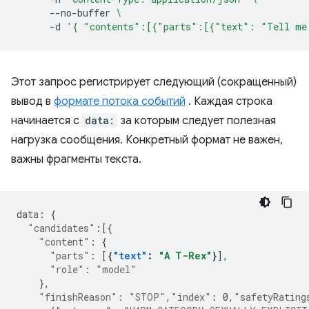
--no-buffer
\
-d
'{ "contents":[{"parts":[{"text": "Tell me
Этот запрос регистрирует следующий (сокращенный)
вывод в
формате потока событий
. Каждая строка
начинается с
data:
за которым следует полезная
нагрузка сообщения. Конкретный формат не важен,
важны фрагменты текста.
da
ta
:
{
"candidates"
:[{
"content"
:
{
"parts"
:
[
{
"text"
:
"A T-Rex"
}
"role"
:
"model"
},
"finishReason"
:
"STOP"
,
"index"
:
0
,
"safetyRating