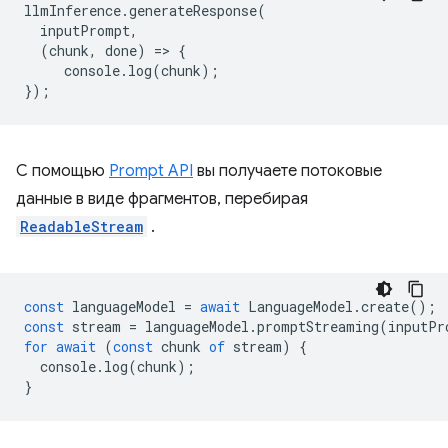
llmInference
.
generateResponse
(
inputPrompt
,
(
chunk
,
done
)
=
>
{
console
.
log
(
chunk
);
});
С помощью
Prompt API
вы получаете потоковые
данные в виде фрагментов, перебирая
ReadableStream
.
const
languageModel
=
await
LanguageModel
.
create
();
const
stream
=
languageModel
.
promptStreaming
(
inputPr
for
await
(
const
chunk
of
stream
)
{
console
.
log
(
chunk
);
}