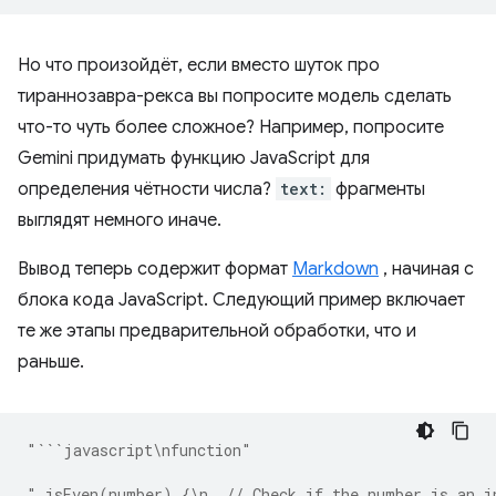
Но что произойдёт, если вместо шуток про
тираннозавра-рекса вы попросите модель сделать
что-то чуть более сложное? Например, попросите
Gemini придумать функцию JavaScript для
определения чётности числа?
text:
фрагменты
выглядят немного иначе.
Вывод теперь содержит формат
Markdown
, начиная с
блока кода JavaScript. Следующий пример включает
те же этапы предварительной обработки, что и
раньше.
"```javascript\nfunction"
" isEven(number) {\n  // Check if the number is an i