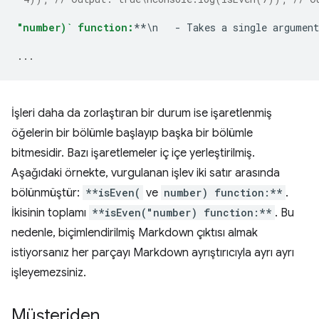
"number)` function:
**\n   - Takes a single argument
...
İşleri daha da zorlaştıran bir durum ise işaretlenmiş
öğelerin bir bölümle başlayıp başka bir bölümle
bitmesidir. Bazı işaretlemeler iç içe yerleştirilmiş.
Aşağıdaki örnekte, vurgulanan işlev iki satır arasında
bölünmüştür:
**isEven(
ve
number) function:**
.
İkisinin toplamı
**isEven("number) function:**
. Bu
nedenle, biçimlendirilmiş Markdown çıktısı almak
istiyorsanız her parçayı Markdown ayrıştırıcıyla ayrı ayrı
işleyemezsiniz.
Müşteriden