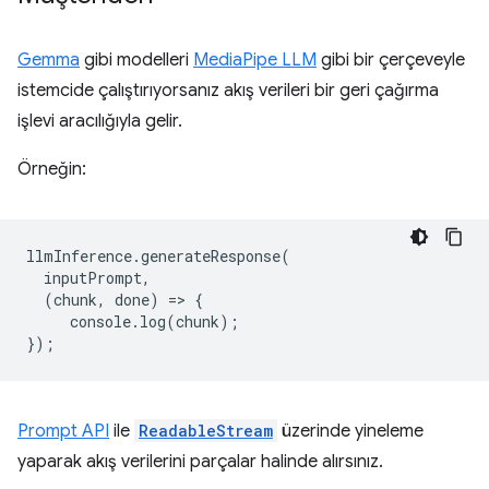
Gemma
gibi modelleri
MediaPipe LLM
gibi bir çerçeveyle
istemcide çalıştırıyorsanız akış verileri bir geri çağırma
işlevi aracılığıyla gelir.
Örneğin:
llmInference
.
generateResponse
(
inputPrompt
,
(
chunk
,
done
)
=
>
{
console
.
log
(
chunk
);
});
Prompt API
ile
ReadableStream
üzerinde yineleme
yaparak akış verilerini parçalar halinde alırsınız.