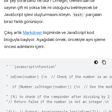
bir şey sorarsanız ne olur? Örneğin, Gemini'dan bir
sayının çift mi yoksa tek mi olduğunu belirleyecek bir
JavaScript işlevi oluşturmasını isteyin.
text:
parçaları
biraz farklı görünüyor.
Çıkış artık
Markdown
biçiminde ve JavaScript kod
bloğuyla başlıyor. Aşağıdaki örnek, öncekiyle aynı işleme
öncesi adımlarını içerir.
"```javascript\nfunction"
" isEven(number) {\n  // Check if the number is an i
"  if (Number.isInteger(number)) {\n  // Use the mod
" (%) to check if the remainder after dividing by 2 
"// Return false if the number is not an integer.\n 
"4)); // Output: true\nconsole.log(isEven(7)); // O