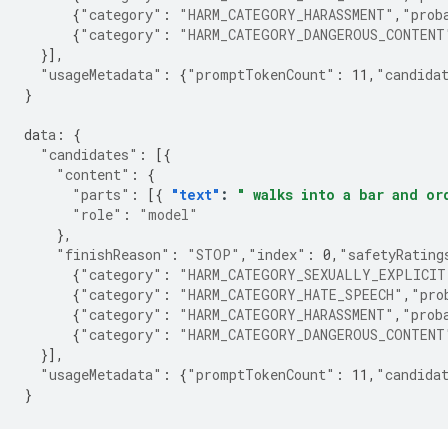
{
"category"
:
"HARM_CATEGORY_HARASSMENT"
,
"prob
{
"category"
:
"HARM_CATEGORY_DANGEROUS_CONTENT
}],
"usageMetadata"
:
{
"promptTokenCount"
:
11
,
"candida
}
da
ta
:
{
"candidates"
:
[{
"content"
:
{
"parts"
:
[{
"text"
:
" walks into a bar and or
"role"
:
"model"
},
"finishReason"
:
"STOP"
,
"index"
:
0
,
"safetyRating
{
"category"
:
"HARM_CATEGORY_SEXUALLY_EXPLICIT
{
"category"
:
"HARM_CATEGORY_HATE_SPEECH"
,
"pro
{
"category"
:
"HARM_CATEGORY_HARASSMENT"
,
"prob
{
"category"
:
"HARM_CATEGORY_DANGEROUS_CONTENT
}],
"usageMetadata"
:
{
"promptTokenCount"
:
11
,
"candida
}