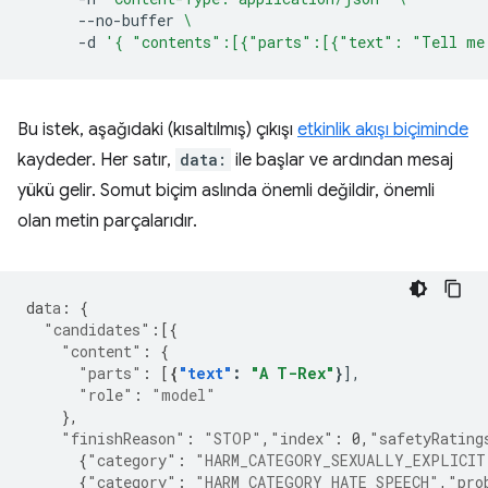
--no-buffer
\
-d
'{ "contents":[{"parts":[{"text": "Tell me
Bu istek, aşağıdaki (kısaltılmış) çıkışı
etkinlik akışı biçiminde
kaydeder. Her satır,
data:
ile başlar ve ardından mesaj
yükü gelir. Somut biçim aslında önemli değildir, önemli
olan metin parçalarıdır.
da
ta
:
{
"candidates"
:[{
"content"
:
{
"parts"
:
[
{
"text"
:
"A T-Rex"
}
"role"
:
"model"
},
"finishReason"
:
"STOP"
,
"index"
:
0
,
"safetyRating
{
"category"
:
"HARM_CATEGORY_SEXUALLY_EXPLICIT
{
"category"
:
"HARM_CATEGORY_HATE_SPEECH"
,
"pro