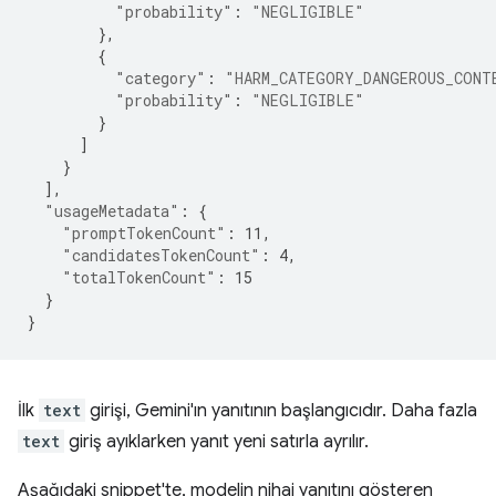
"probability"
:
"NEGLIGIBLE"
},
{
"category"
:
"HARM_CATEGORY_DANGEROUS_CONT
"probability"
:
"NEGLIGIBLE"
}
]
}
],
"usageMetadata"
:
{
"promptTokenCount"
:
11
,
"candidatesTokenCount"
:
4
,
"totalTokenCount"
:
15
}
}
İlk
text
girişi, Gemini'ın yanıtının başlangıcıdır. Daha fazla
text
giriş ayıklarken yanıt yeni satırla ayrılır.
Aşağıdaki snippet'te, modelin nihai yanıtını gösteren