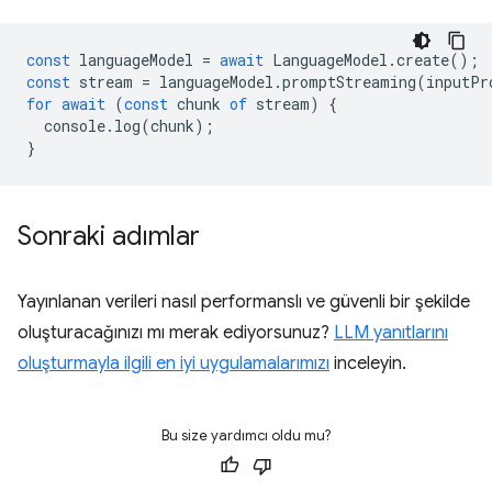
const
languageModel
=
await
LanguageModel
.
create
();
const
stream
=
languageModel
.
promptStreaming
(
inputPr
for
await
(
const
chunk
of
stream
)
{
console
.
log
(
chunk
);
}
Sonraki adımlar
Yayınlanan verileri nasıl performanslı ve güvenli bir şekilde
oluşturacağınızı mı merak ediyorsunuz?
LLM yanıtlarını
oluşturmayla ilgili en iyi uygulamalarımızı
inceleyin.
Bu size yardımcı oldu mu?