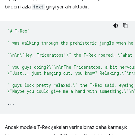
birden fazla
text
girişi yer almaktadır.
"A T-Rex"
" was walking through the prehistoric jungle when he
"\n\n\"Hey, Triceratops!\" the T-Rex roared. \"What 
" you guys doing?\"\n\nThe Triceratops, a bit nervou
\"Just... just hanging out, you know? Relaxing.\"\n\
" guys look pretty relaxed,\" the T-Rex said, eyeing
\"Maybe you could give me a hand with something.\"\n
...
Ancak modele T-Rex şakaları yerine biraz daha karmaşık