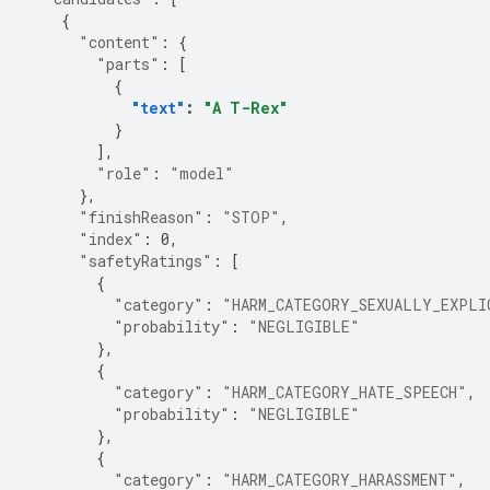
{
"content"
:
{
"parts"
:
[
{
"text"
:
"A T-Rex"
}
],
"role"
:
"model"
},
"finishReason"
:
"STOP"
,
"index"
:
0
,
"safetyRatings"
:
[
{
"category"
:
"HARM_CATEGORY_SEXUALLY_EXPLI
"probability"
:
"NEGLIGIBLE"
},
{
"category"
:
"HARM_CATEGORY_HATE_SPEECH"
,
"probability"
:
"NEGLIGIBLE"
},
{
"category"
:
"HARM_CATEGORY_HARASSMENT"
,