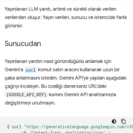
Yayınlanan LLM yanıtı, artımlı ve sürekli olarak verilen
verilerden oluşur. Yayın verileri, sunucu ve istemcide farklı
görünür.
Sunucudan
Yayınlanan yanıtın nasıl göründüğünü anlamak için
Gemini'a
curl
komut satırı aracını kullanarak uzun bir
şaka anlatmasını istedim. Gemini API'ye yapılan aşağıdaki
çağrıyı inceleyin. Bu özelliği denerseniz URL'deki
{GOOGLE_API_KEY}
kısmını Gemini API anahtarınızla
değiştirmeyi unutmayın.
$
curl
"https://generativelanguage.googleapis.com/v1
-H
'Content-Type: application/json'
\