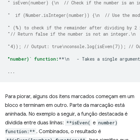
" isEven(number) {\n  // Check if the number is an i
"  if (Number.isInteger(number)) {\n  // Use the mod
" (%) to check if the remainder after dividing by 2 
"// Return false if the number is not an integer.\n 
"4)); // Output: true\nconsole.log(isEven(7)); // O
"number)` function:
**\n   - Takes a single argument
...
Para piorar, alguns dos itens marcados começam em um
bloco e terminam em outro. Parte da marcação está
aninhada. No exemplo a seguir, a função destacada é
dividida entre duas linhas:
**isEven(
e
number)
function:**
. Combinados, o resultado é