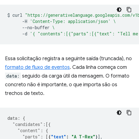
$
curl
"https://generativelanguage.googleapis.com/v1
-H
'Content-Type: application/json'
\
--no-buffer
\
-d
'{ "contents":[{"parts":[{"text": "Tell me
Essa solicitação registra a seguinte saída (truncada), no
formato de fluxo de eventos
. Cada linha começa com
data:
seguido da carga útil da mensagem. O formato
concreto não é importante, o que importa são os
trechos de texto.
da
ta
:
{
"candidates"
:[{
"content"
:
{
"parts"
:
[
{
"text"
:
"A T-Rex"
}