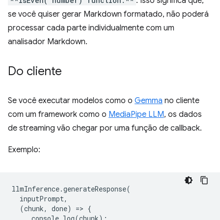
**isEven("number) function:**
. Isso significa que,
se você quiser gerar Markdown formatado, não poderá
processar cada parte individualmente com um
analisador Markdown.
Do cliente
Se você executar modelos como o
Gemma
no cliente
com um framework como o
MediaPipe LLM
, os dados
de streaming vão chegar por uma função de callback.
Exemplo:
llmInference
.
generateResponse
(
inputPrompt
,
(
chunk
,
done
)
=
>
{
console
.
log
(
chunk
);