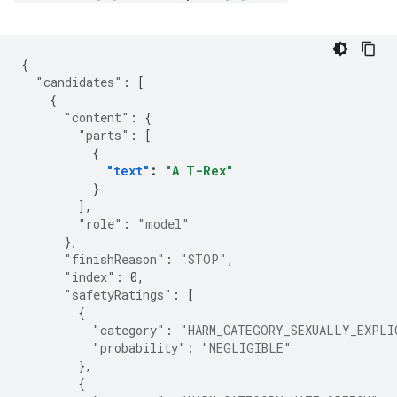
{
"candidates"
:
[
{
"content"
:
{
"parts"
:
[
{
"text"
:
"A T-Rex"
}
],
"role"
:
"model"
},
"finishReason"
:
"STOP"
,
"index"
:
0
,
"safetyRatings"
:
[
{
"category"
:
"HARM_CATEGORY_SEXUALLY_EXPLI
"probability"
:
"NEGLIGIBLE"
},
{