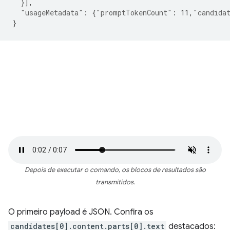
}],
"usageMetadata"
:
{
"promptTokenCount"
:
11
,
"candida
}
Depois de executar o comando, os blocos de resultados são
transmitidos.
O primeiro payload é JSON. Confira os
candidates[0].content.parts[0].text
destacados: