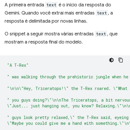
A primeira entrada
text
é o início da resposta do
Gemini. Quando você extrai mais entradas
text
, a
resposta é delimitada por novas linhas.
O snippet a seguir mostra várias entradas
text
, que
mostram a resposta final do modelo.
"A T-Rex"
" was walking through the prehistoric jungle when he
"\n\n\"Hey, Triceratops!\" the T-Rex roared. \"What 
" you guys doing?\"\n\nThe Triceratops, a bit nervou
\"Just... just hanging out, you know? Relaxing.\"\n\
" guys look pretty relaxed,\" the T-Rex said, eyeing
\"Maybe you could give me a hand with something.\"\n