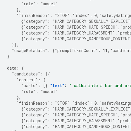
"role"
:
"model"
},
"finishReason"
:
"STOP"
,
"index"
:
0
,
"safetyRating
{
"category"
:
"HARM_CATEGORY_SEXUALLY_EXPLICIT
{
"category"
:
"HARM_CATEGORY_HATE_SPEECH"
,
"pro
{
"category"
:
"HARM_CATEGORY_HARASSMENT"
,
"prob
{
"category"
:
"HARM_CATEGORY_DANGEROUS_CONTENT
}],
"usageMetadata"
:
{
"promptTokenCount"
:
11
,
"candida
}
da
ta
:
{
"candidates"
:
[{
"content"
:
{
"parts"
:
[{
"text"
:
" walks into a bar and or
"role"
:
"model"
},
"finishReason"
:
"STOP"
,
"index"
:
0
,
"safetyRating
{
"category"
:
"HARM_CATEGORY_SEXUALLY_EXPLICIT
{
"category"
:
"HARM_CATEGORY_HATE_SPEECH"
,
"pro
{
"category"
:
"HARM_CATEGORY_HARASSMENT"
,
"prob
{
"category"
:
"HARM_CATEGORY_DANGEROUS_CONTENT