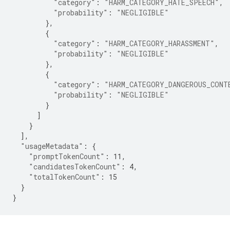
"category"
:
"HARM_CATEGORY_HATE_SPEECH"
,
"probability"
:
"NEGLIGIBLE"
},
{
"category"
:
"HARM_CATEGORY_HARASSMENT"
,
"probability"
:
"NEGLIGIBLE"
},
{
"category"
:
"HARM_CATEGORY_DANGEROUS_CONT
"probability"
:
"NEGLIGIBLE"
}
]
}
],
"usageMetadata"
:
{
"promptTokenCount"
:
11
,
"candidatesTokenCount"
:
4
,
"totalTokenCount"
:
15
}
}