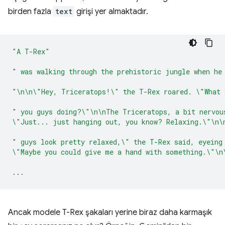
birden fazla
text
girişi yer almaktadır.
"A T-Rex"
" was walking through the prehistoric jungle when he
"\n\n\"Hey, Triceratops!\" the T-Rex roared. \"What 
" you guys doing?\"\n\nThe Triceratops, a bit nervou
\"Just... just hanging out, you know? Relaxing.\"\n\
" guys look pretty relaxed,\" the T-Rex said, eyeing
\"Maybe you could give me a hand with something.\"\n
...
Ancak modele T-Rex şakaları yerine biraz daha karmaşık