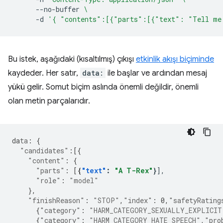
--no-buffer
\
-d
'{ "contents":[{"parts":[{"text": "Tell me
Bu istek, aşağıdaki (kısaltılmış) çıkışı
etkinlik akışı biçiminde
kaydeder. Her satır,
data:
ile başlar ve ardından mesaj
yükü gelir. Somut biçim aslında önemli değildir, önemli
olan metin parçalarıdır.
da
ta
:
{
"candidates"
:[{
"content"
:
{
"parts"
:
[
{
"text"
:
"A T-Rex"
}
"role"
:
"model"
},
"finishReason"
:
"STOP"
,
"index"
:
0
,
"safetyRating
{
"category"
:
"HARM_CATEGORY_SEXUALLY_EXPLICIT
{
"category"
:
"HARM_CATEGORY_HATE_SPEECH"
,
"pro