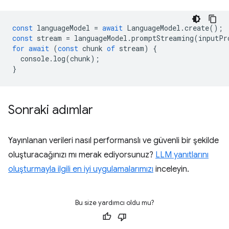
const
languageModel
=
await
LanguageModel
.
create
();
const
stream
=
languageModel
.
promptStreaming
(
inputPr
for
await
(
const
chunk
of
stream
)
{
console
.
log
(
chunk
);
}
Sonraki adımlar
Yayınlanan verileri nasıl performanslı ve güvenli bir şekilde
oluşturacağınızı mı merak ediyorsunuz?
LLM yanıtlarını
oluşturmayla ilgili en iyi uygulamalarımızı
inceleyin.
Bu size yardımcı oldu mu?