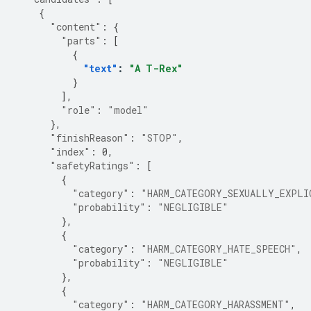
{
"content"
:
{
"parts"
:
[
{
"text"
:
"A T-Rex"
}
],
"role"
:
"model"
},
"finishReason"
:
"STOP"
,
"index"
:
0
,
"safetyRatings"
:
[
{
"category"
:
"HARM_CATEGORY_SEXUALLY_EXPLI
"probability"
:
"NEGLIGIBLE"
},
{
"category"
:
"HARM_CATEGORY_HATE_SPEECH"
,
"probability"
:
"NEGLIGIBLE"
},
{
"category"
:
"HARM_CATEGORY_HARASSMENT"
,