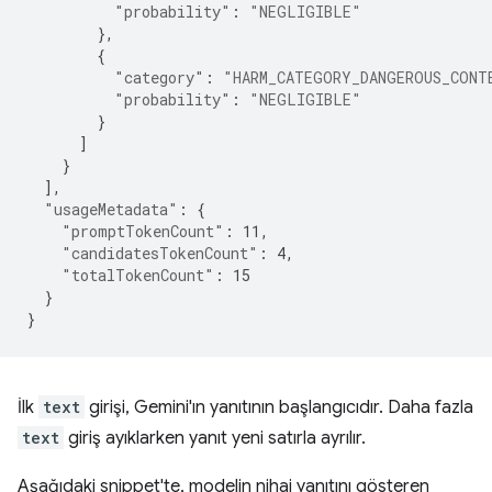
"probability"
:
"NEGLIGIBLE"
},
{
"category"
:
"HARM_CATEGORY_DANGEROUS_CONT
"probability"
:
"NEGLIGIBLE"
}
]
}
],
"usageMetadata"
:
{
"promptTokenCount"
:
11
,
"candidatesTokenCount"
:
4
,
"totalTokenCount"
:
15
}
}
İlk
text
girişi, Gemini'ın yanıtının başlangıcıdır. Daha fazla
text
giriş ayıklarken yanıt yeni satırla ayrılır.
Aşağıdaki snippet'te, modelin nihai yanıtını gösteren