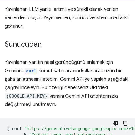
Yayınlanan LLM yanıtı, artımlı ve sürekli olarak verilen
verilerden oluşur. Yayın verileri, sunucu ve istemcide farklı
görünür.
Sunucudan
Yayınlanan yanıtın nasıl göründüğünü anlamak için
Gemini'a
curl
komut satırı aracını kullanarak uzun bir
şaka anlatmasını istedim. Gemini API'ye yapılan aşağıdaki
çağrıyı inceleyin. Bu özelliği denerseniz URL'deki
{GOOGLE_API_KEY}
kısmını Gemini API anahtarınızla
değiştirmeyi unutmayın.
$
curl
"https://generativelanguage.googleapis.com/v1
-H
'Content-Type: application/json'
\