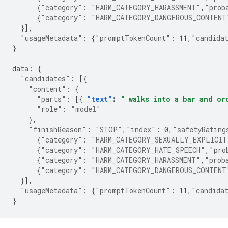
{
"category"
:
"HARM_CATEGORY_HARASSMENT"
,
"prob
{
"category"
:
"HARM_CATEGORY_DANGEROUS_CONTENT
}],
"usageMetadata"
:
{
"promptTokenCount"
:
11
,
"candida
}
da
ta
:
{
"candidates"
:
[{
"content"
:
{
"parts"
:
[{
"text"
:
" walks into a bar and or
"role"
:
"model"
},
"finishReason"
:
"STOP"
,
"index"
:
0
,
"safetyRating
{
"category"
:
"HARM_CATEGORY_SEXUALLY_EXPLICIT
{
"category"
:
"HARM_CATEGORY_HATE_SPEECH"
,
"pro
{
"category"
:
"HARM_CATEGORY_HARASSMENT"
,
"prob
{
"category"
:
"HARM_CATEGORY_DANGEROUS_CONTENT
}],
"usageMetadata"
:
{
"promptTokenCount"
:
11
,
"candida
}