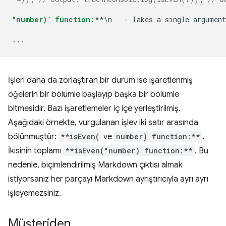
"number)` function:
**\n   - Takes a single argument
...
İşleri daha da zorlaştıran bir durum ise işaretlenmiş
öğelerin bir bölümle başlayıp başka bir bölümle
bitmesidir. Bazı işaretlemeler iç içe yerleştirilmiş.
Aşağıdaki örnekte, vurgulanan işlev iki satır arasında
bölünmüştür:
**isEven(
ve
number) function:**
.
İkisinin toplamı
**isEven("number) function:**
. Bu
nedenle, biçimlendirilmiş Markdown çıktısı almak
istiyorsanız her parçayı Markdown ayrıştırıcıyla ayrı ayrı
işleyemezsiniz.
Müşteriden