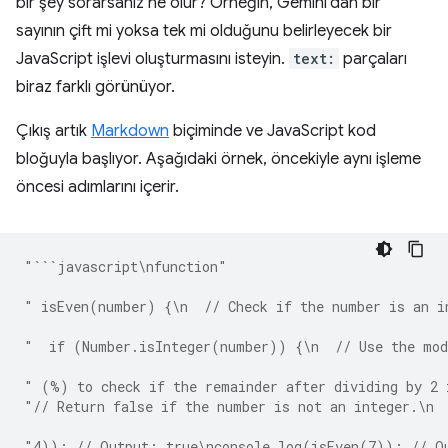
bir şey sorarsanız ne olur? Örneğin, Gemini'dan bir
sayının çift mi yoksa tek mi olduğunu belirleyecek bir
JavaScript işlevi oluşturmasını isteyin.
text:
parçaları
biraz farklı görünüyor.
Çıkış artık
Markdown
biçiminde ve JavaScript kod
bloğuyla başlıyor. Aşağıdaki örnek, öncekiyle aynı işleme
öncesi adımlarını içerir.
"```javascript\nfunction"
" isEven(number) {\n  // Check if the number is an i
"  if (Number.isInteger(number)) {\n  // Use the mod
" (%) to check if the remainder after dividing by 2 
"// Return false if the number is not an integer.\n 
"4)); // Output: true\nconsole.log(isEven(7)); // O