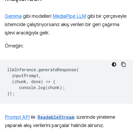
Gemma
gibi modelleri
MediaPipe LLM
gibi bir çerçeveyle
istemcide çalıştırıyorsanız akış verileri bir geri çağırma
işlevi aracılığıyla gelir.
Örneğin:
llmInference
.
generateResponse
(
inputPrompt
,
(
chunk
,
done
)
=
>
{
console
.
log
(
chunk
);
});
Prompt API
ile
ReadableStream
üzerinde yineleme
yaparak akış verilerini parçalar halinde alırsınız.