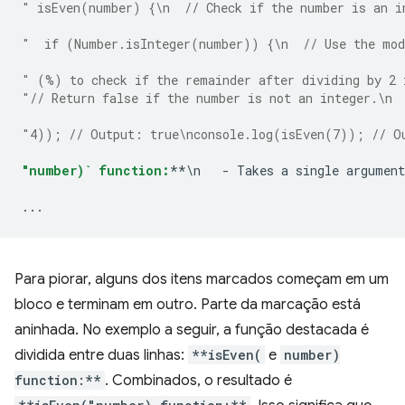
" isEven(number) {\n  // Check if the number is an i
"  if (Number.isInteger(number)) {\n  // Use the mod
" (%) to check if the remainder after dividing by 2 
"// Return false if the number is not an integer.\n 
"4)); // Output: true\nconsole.log(isEven(7)); // O
"number)` function:
**\n   - Takes a single argument
...
Para piorar, alguns dos itens marcados começam em um
bloco e terminam em outro. Parte da marcação está
aninhada. No exemplo a seguir, a função destacada é
dividida entre duas linhas:
**isEven(
e
number)
function:**
. Combinados, o resultado é