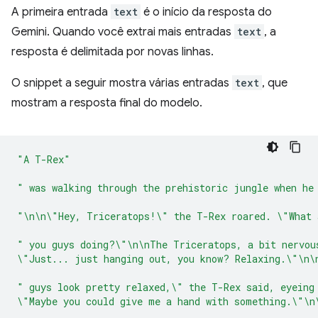
A primeira entrada
text
é o início da resposta do
Gemini. Quando você extrai mais entradas
text
, a
resposta é delimitada por novas linhas.
O snippet a seguir mostra várias entradas
text
, que
mostram a resposta final do modelo.
"A T-Rex"
" was walking through the prehistoric jungle when he
"\n\n\"Hey, Triceratops!\" the T-Rex roared. \"What 
" you guys doing?\"\n\nThe Triceratops, a bit nervou
\"Just... just hanging out, you know? Relaxing.\"\n\
" guys look pretty relaxed,\" the T-Rex said, eyeing
\"Maybe you could give me a hand with something.\"\n