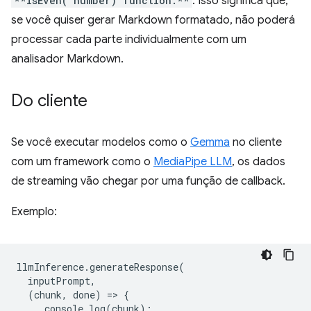
**isEven("number) function:**
. Isso significa que,
se você quiser gerar Markdown formatado, não poderá
processar cada parte individualmente com um
analisador Markdown.
Do cliente
Se você executar modelos como o
Gemma
no cliente
com um framework como o
MediaPipe LLM
, os dados
de streaming vão chegar por uma função de callback.
Exemplo:
llmInference
.
generateResponse
(
inputPrompt
,
(
chunk
,
done
)
=
>
{
console
.
log
(
chunk
);