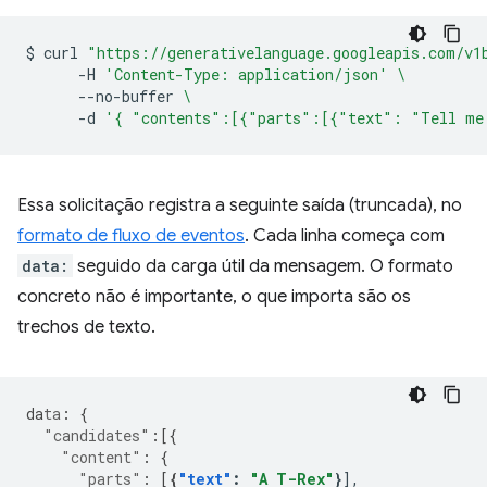
$
curl
"https://generativelanguage.googleapis.com/v1
-H
'Content-Type: application/json'
\
--no-buffer
\
-d
'{ "contents":[{"parts":[{"text": "Tell me
Essa solicitação registra a seguinte saída (truncada), no
formato de fluxo de eventos
. Cada linha começa com
data:
seguido da carga útil da mensagem. O formato
concreto não é importante, o que importa são os
trechos de texto.
da
ta
:
{
"candidates"
:[{
"content"
:
{
"parts"
:
[
{
"text"
:
"A T-Rex"
}