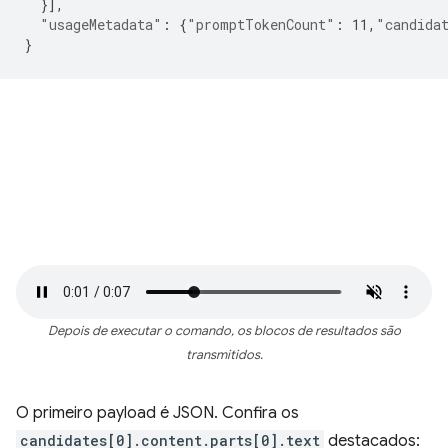
}],
"usageMetadata"
:
{
"promptTokenCount"
:
11
,
"candida
}
Depois de executar o comando, os blocos de resultados são
transmitidos.
O primeiro payload é JSON. Confira os
candidates[0].content.parts[0].text
destacados: