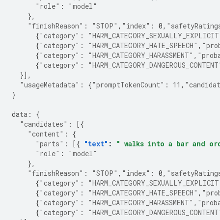
"role"
:
"model"
},
"finishReason"
:
"STOP"
,
"index"
:
0
,
"safetyRating
{
"category"
:
"HARM_CATEGORY_SEXUALLY_EXPLICIT
{
"category"
:
"HARM_CATEGORY_HATE_SPEECH"
,
"pro
{
"category"
:
"HARM_CATEGORY_HARASSMENT"
,
"prob
{
"category"
:
"HARM_CATEGORY_DANGEROUS_CONTENT
}],
"usageMetadata"
:
{
"promptTokenCount"
:
11
,
"candida
}
da
ta
:
{
"candidates"
:
[{
"content"
:
{
"parts"
:
[{
"text"
:
" walks into a bar and or
"role"
:
"model"
},
"finishReason"
:
"STOP"
,
"index"
:
0
,
"safetyRating
{
"category"
:
"HARM_CATEGORY_SEXUALLY_EXPLICIT
{
"category"
:
"HARM_CATEGORY_HATE_SPEECH"
,
"pro
{
"category"
:
"HARM_CATEGORY_HARASSMENT"
,
"prob
{
"category"
:
"HARM_CATEGORY_DANGEROUS_CONTENT