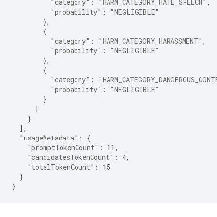
"category"
:
"HARM_CATEGORY_HATE_SPEECH"
,
"probability"
:
"NEGLIGIBLE"
},
{
"category"
:
"HARM_CATEGORY_HARASSMENT"
,
"probability"
:
"NEGLIGIBLE"
},
{
"category"
:
"HARM_CATEGORY_DANGEROUS_CONT
"probability"
:
"NEGLIGIBLE"
}
]
}
],
"usageMetadata"
:
{
"promptTokenCount"
:
11
,
"candidatesTokenCount"
:
4
,
"totalTokenCount"
:
15
}
}