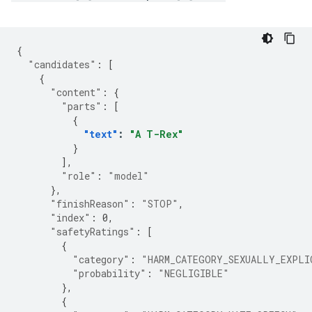
{
"candidates"
:
[
{
"content"
:
{
"parts"
:
[
{
"text"
:
"A T-Rex"
}
],
"role"
:
"model"
},
"finishReason"
:
"STOP"
,
"index"
:
0
,
"safetyRatings"
:
[
{
"category"
:
"HARM_CATEGORY_SEXUALLY_EXPLI
"probability"
:
"NEGLIGIBLE"
},
{