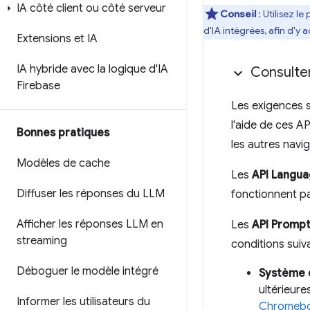
IA côté client ou côté serveur
Conseil
: Utilisez 
d'IA intégrées, afin d'y
Extensions et IA
IA hybride avec la logique d'IA
Consulter
Firebase
Les exigences s
l'aide de ces A
Bonnes pratiques
les autres navi
Modèles de cache
Les
API Langu
Diffuser les réponses du LLM
fonctionnent pa
Afficher les réponses LLM en
Les
API Promp
streaming
conditions suiv
Déboguer le modèle intégré
Système d
ultérieure
Informer les utilisateurs du
Chromebo