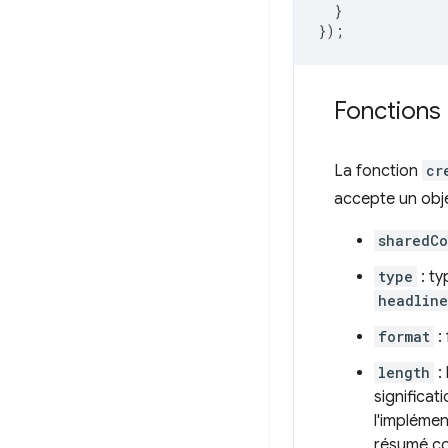
}
});
Fonctions 
La fonction
cr
accepte un obj
sharedCo
type
: ty
headline
format
:
length
:
significat
l'impléme
résumé co