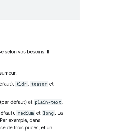
 selon vos besoins. Il
ésumeur.
éfaut),
tldr
,
teaser
et
(par défaut) et
plain-text
.
défaut),
medium
et
long
. La
Par exemple, dans
e de trois puces, et un