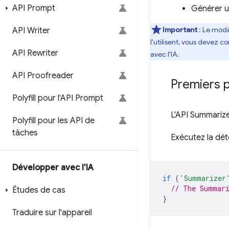
API Prompt
Générer un
Important
: Le modè
API Writer
l'utilisent, vous devez co
API Rewriter
avec l'IA.
API Proofreader
Premiers 
Polyfill pour l'API Prompt
L'API Summarize
Polyfill pour les API de
tâches
Exécutez la dét
Développer avec l'IA
if
(
'Summarizer
// The Summari
Études de cas
}
Traduire sur l'appareil