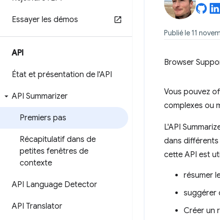
Essayer les démos
Publié le 11 novem
API
Browser Suppo
État et présentation de l'API
Vous pouvez off
API Summarizer
complexes ou m
Premiers pas
L'API Summarize
Récapitulatif dans de
dans différents
petites fenêtres de
cette API est ut
contexte
résumer le
API Language Detector
suggérer d
API Translator
Créer un r