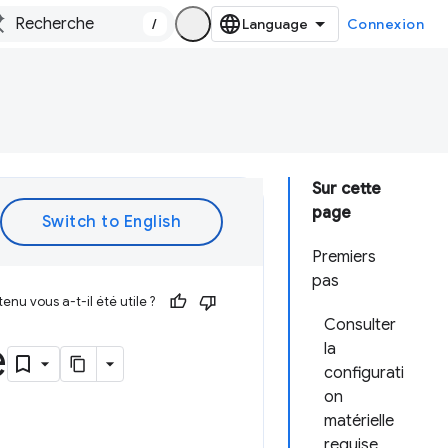
/
Connexion
Sur cette
page
Premiers
pas
enu vous a-t-il été utile ?
Consulter
e
la
configurati
on
matérielle
requise