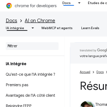
Docs
Études de 
Docs
AI on Chrome
IA intégrée
WebMCP et agents
Learn Evals
votre langue préf
IA intégrée
Accueil
Docs
Qu'est-ce que l'IA intégrée ?
Résum
Premiers pas
Avantages de l'IA côté client
Thomas
Rejoindre l'EPP