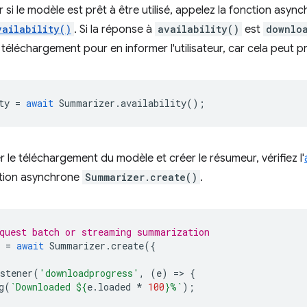
 si le modèle est prêt à être utilisé, appelez la fonction asyn
vailability()
. Si la réponse à
availability()
est
downlo
téléchargement pour en informer l'utilisateur, car cela peut 
ty
=
await
Summarizer
.
availability
();
 le téléchargement du modèle et créer le résumeur, vérifiez l'
ction asynchrone
Summarizer.create()
.
quest batch or streaming summarization
=
await
Summarizer
.
create
({
stener
(
'downloadprogress'
,
(
e
)
=
>
{
g
(
`Downloaded 
${
e
.
loaded
*
100
}
%`
);