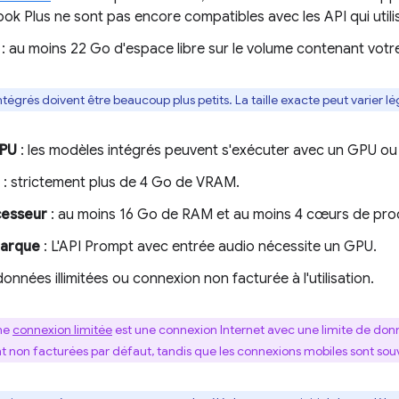
k Plus ne sont pas encore compatibles avec les API qui util
: au moins 22 Go d'espace libre sur le volume contenant votr
tégrés doivent être beaucoup plus petits. La taille exacte peut varier l
CPU
: les modèles intégrés peuvent s'exécuter avec un GPU ou
: strictement plus de 4 Go de VRAM.
cesseur
: au moins 16 Go de RAM et au moins 4 cœurs de pro
arque
: L'API Prompt avec entrée audio nécessite un GPU.
données illimitées ou connexion non facturée à l'utilisation.
ne
connexion limitée
est une connexion Internet avec une limite de donn
 non facturées par défaut, tandis que les connexions mobiles sont sou