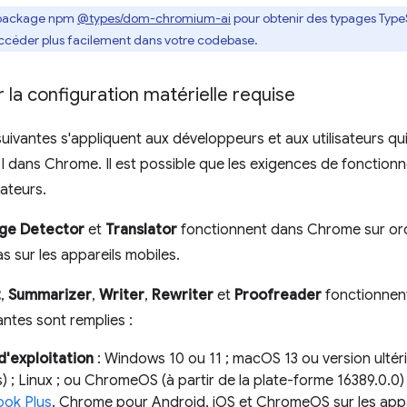
le package npm
@types/dom-chromium-ai
pour obtenir des typages TypeS
 accéder plus facilement dans votre codebase.
 la configuration matérielle requise
uivantes s'appliquent aux développeurs et aux utilisateurs qui 
PI dans Chrome. Il est possible que les exigences de fonction
gateurs.
age Detector
et
Translator
fonctionnent dans Chrome sur ord
s sur les appareils mobiles.
t
,
Summarizer
,
Writer
,
Rewriter
et
Proofreader
fonctionnen
antes sont remplies :
'exploitation
: Windows 10 ou 11 ; macOS 13 ou version ultéri
s) ; Linux ; ou ChromeOS (à partir de la plate-forme 16389.0.0) 
ok Plus
. Chrome pour Android, iOS et ChromeOS sur les appa