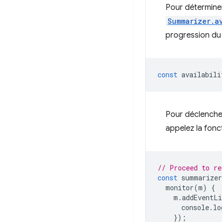
Pour déterminer
Summarizer.a
progression du 
const
availabili
Pour déclencher
appelez la fon
// Proceed to re
const
summarizer
monitor
(
m
)
{
m
.
addEventLi
console
.
lo
});