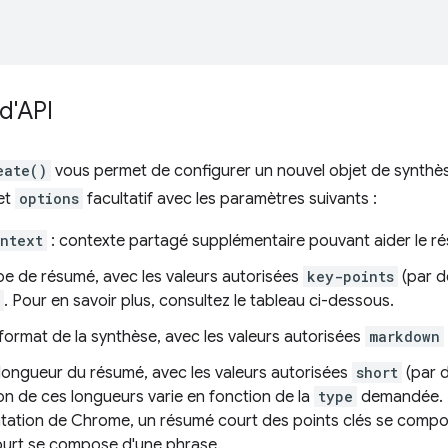
d'API
eate()
vous permet de configurer un nouvel objet de synthèse
et
options
facultatif avec les paramètres suivants :
ntext
: contexte partagé supplémentaire pouvant aider le r
pe de résumé, avec les valeurs autorisées
key-points
(par d
. Pour en savoir plus, consultez le tableau ci-dessous.
 format de la synthèse, avec les valeurs autorisées
markdown
 longueur du résumé, avec les valeurs autorisées
short
(par 
ion de ces longueurs varie en fonction de la
type
demandée. 
ntation de Chrome, un résumé court des points clés se compos
urt se compose d'une phrase.