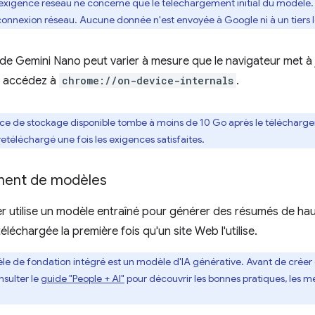
'exigence réseau ne concerne que le téléchargement initial du modèle. L
connexion réseau. Aucune donnée n'est envoyée à Google ni à un tiers l
e de Gemini Nano peut varier à mesure que le navigateur met à
le, accédez à
chrome://on-device-internals
.
pace de stockage disponible tombe à moins de 10 Go après le télécharg
retéléchargé une fois les exigences satisfaites.
ment de modèles
r utilise un modèle entraîné pour générer des résumés de haute
léchargée la première fois qu'un site Web l'utilise.
le de fondation intégré est un modèle d'IA générative. Avant de créer 
nsulter le
guide "People + AI"
pour découvrir les bonnes pratiques, les 