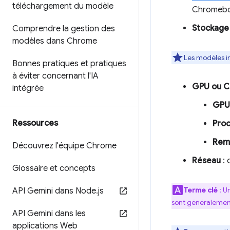
téléchargement du modèle
Chromeboo
Stockage
Comprendre la gestion des
modèles dans Chrome
Les modèles in
Bonnes pratiques et pratiques
à éviter concernant l'IA
GPU ou 
intégrée
GPU
Ressources
Pro
Rem
Découvrez l'équipe Chrome
Réseau
: 
Glossaire et concepts
Terme clé
: U
API Gemini dans Node
.
js
sont généralement
API Gemini dans les
applications Web