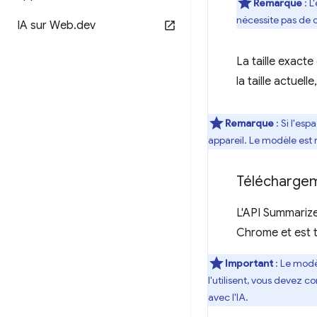
Remarque
: L
nécessite pas de 
IA sur Web
.
dev
La taille exact
la taille actuel
Remarque
: Si l'es
appareil. Le modèle est 
Télécharge
L'API Summarize
Chrome et est té
Important
: Le modè
l'utilisent, vous devez co
avec l'IA.