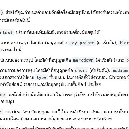
()
ช่วยให้คุณกำหนดค่าออบเจ็กต์เครื่องมือสรุปใหม่ให้ตรงกับความต้องกา
ารามิเตอร์ต่อไปนี้
ntext
: บริบทที่แชร์เพิ่มเติมซึ่งอาจช่วยเครื่องมือสรุปได้
ะเภทของการสรุป โดยมีค่าที่อนุญาตคือ
key-points
(ค่าเริ่มต้น),
tldr
ารางต่อไปนี้
รูปแบบของการสรุป โดยมีค่าที่อนุญาตคือ
markdown
(ค่าเริ่มต้น) และ
p
ความยาวของการสรุป โดยมีค่าที่อนุญาตคือ
short
(ค่าเริ่มต้น),
medium
้จะแตกต่างกันไปตาม
type
ที่ขอ เช่น ในการติดตั้งใช้งานของ Chrome 
หัวข้อย่อย 3 รายการ และข้อมูลสรุปแบบสั้นคือ 1 ประโยค
nce
: กลไกสำหรับนักพัฒนาแอปในการระบุว่าต้องการให้ความสำคัญกับคว
รอบคลุม
o
: เบราว์เซอร์จะปรับสมดุลความเร็วในการดำเนินการกับความสามารถใ
นแบบไดนามิกตามสภาพแวดล้อม ข้อจำกัดของระบบ หรือบริบท