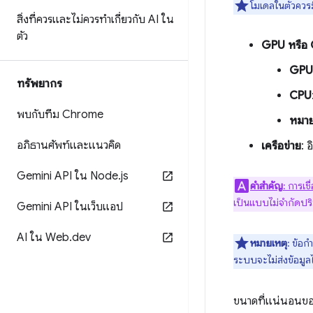
โมเดลในตัวควรม
สิ่งที่ควรและไม่ควรทำเกี่ยวกับ AI ใน
ตัว
GPU หรือ
GPU
ทรัพยากร
CPU
พบกับทีม Chrome
หมาย
อภิธานศัพท์และแนวคิด
เครือข่าย
: 
Gemini API ใน Node
.
js
คำสำคัญ
: การเช
เป็นแบบไม่จำกัดปริ
Gemini API ในเว็บแอป
AI ใน Web
.
dev
หมายเหตุ
: ข้อก
ระบบจะไม่ส่งข้อมูล
ขนาดที่แน่นอนของ