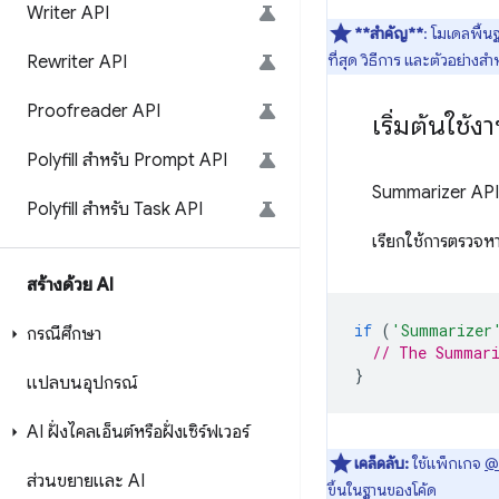
Writer API
**สำคัญ**
: โมเดลพื้น
ที่สุด วิธีการ และตัวอย่า
Rewriter API
Proofreader API
เริ่มต้นใช้ง
Polyfill สำหรับ Prompt API
Summarizer API
Polyfill สำหรับ Task API
เรียกใช้การตรวจหา
สร้างด้วย AI
if
(
'Summarizer
กรณีศึกษา
// The Summari
}
แปลบนอุปกรณ์
AI ฝั่งไคลเอ็นต์หรือฝั่งเซิร์ฟเวอร์
เคล็ดลับ:
ใช้แพ็กเกจ
@
ส่วนขยายและ AI
ขึ้นในฐานของโค้ด