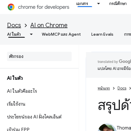
เอกสาร
กรณีศึกษา
Docs
AI on Chrome
AI ในตัว
WebMCP และ Agent
Learn Evals
การ
แปลโดย AI อาจมีข้
AI ในตัว
หน้าแรก
Docs
AI ในตัวคืออะไร
สรุปด
เริ่มใช้งาน
ประโยชน์ของ AI ฝั่งไคลเอ็นต์
Thomas
เข้าร่วม EPP