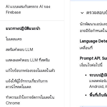
AI แบบผสมกับตรรกะ AI ของ
ตรวจสอบข
Firebase
นักพัฒนาแอปและผู้
แนวทางปฏิบัติแนะนำ
อาจมีข้อกำหนดใน
โมเดลแคช
Language Dete
เคลื่อนที่
สตรีมคำตอบ LLM
Prompt API
,
Su
แสดงผลคำตอบ LLM ที่สตรีม
เงื่อนไขต่อไปนี้
แก้ไขข้อบกพร่องของโมเดลในตัว
ระบบปฏิบั
แพลตฟอร์ม 
แจ้งให้ผู้ใช้ทราบเกี่ยวกับการ
Android, 
ดาวน์โหลดโมเดล
พื้นที่เก็บข
ทำความเข้าใจการจัดการโมเดลใน
Chrome