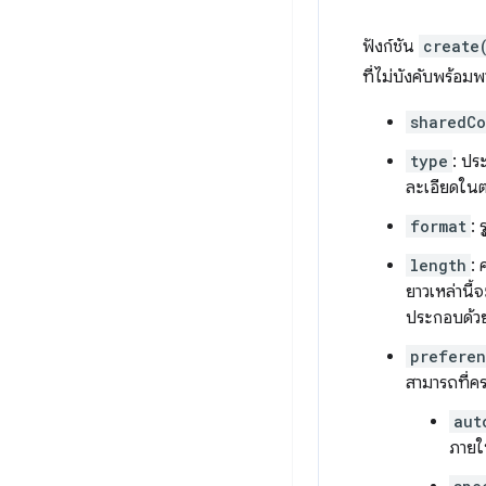
ฟังก์ชัน
create
ที่ไม่บังคับพร้อมพ
sharedCo
type
: ปร
ละเอียดในต
format
: 
length
: 
ยาวเหล่านี
ประกอบด้วย
prefere
สามารถที่ค
aut
ภายใ