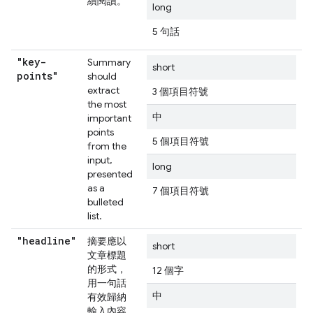
續閱讀。
long
5 句話
"key-
Summary
short
points"
should
extract
3 個項目符號
the most
中
important
points
5 個項目符號
from the
input,
long
presented
as a
7 個項目符號
bulleted
list.
"headline"
摘要應以
short
文章標題
的形式，
12 個字
用一句話
中
有效歸納
輸入內容