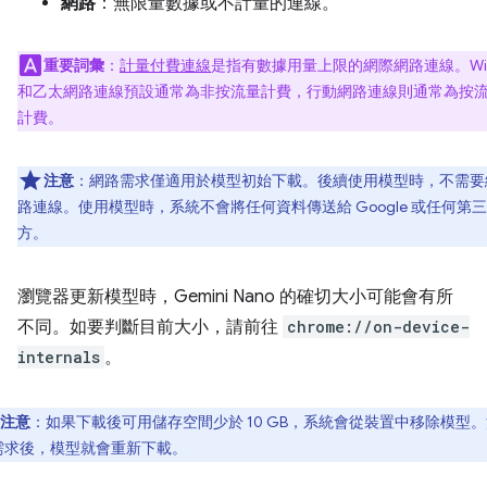
網路
：無限量數據或不計量的連線。
重要詞彙
：
計量付費連線
是指有數據用量上限的網際網路連線。Wi-
和乙太網路連線預設通常為非按流量計費，行動網路連線則通常為按
計費。
注意
：網路需求僅適用於模型初始下載。後續使用模型時，不需要
路連線。使用模型時，系統不會將任何資料傳送給 Google 或任何第三
方。
瀏覽器更新模型時，Gemini Nano 的確切大小可能會有所
不同。如要判斷目前大小，請前往
chrome://on-device-
internals
。
注意
：如果下載後可用儲存空間少於 10 GB，系統會從裝置中移除模型
需求後，模型就會重新下載。