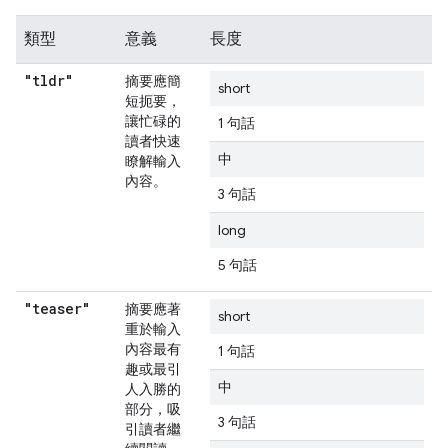
類型
意義
長度
"tldr"
摘要應簡
short
短扼要，
讓忙碌的
1 句話
讀者快速
中
瞭解輸入
內容。
3 句話
long
5 句話
"teaser"
摘要應著
short
重於輸入
內容最有
1 句話
趣或最引
中
人入勝的
部分，吸
3 句話
引讀者繼