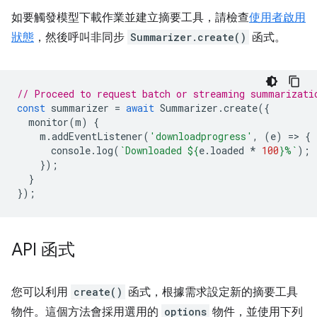
如要觸發模型下載作業並建立摘要工具，請檢查
使用者啟用
狀態
，然後呼叫非同步
Summarizer.create()
函式。
// Proceed to request batch or streaming summarizati
const
summarizer
=
await
Summarizer
.
create
({
monitor
(
m
)
{
m
.
addEventListener
(
'downloadprogress'
,
(
e
)
=
>
{
console
.
log
(
`Downloaded 
${
e
.
loaded
*
100
}
%`
);
});
}
});
API 函式
您可以利用
create()
函式，根據需求設定新的摘要工具
物件。這個方法會採用選用的
options
物件，並使用下列