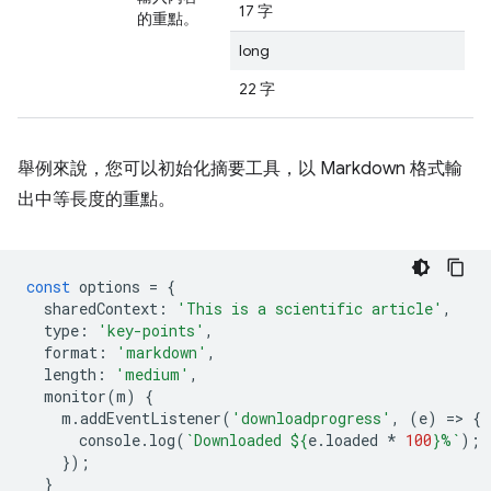
17 字
的重點。
long
22 字
舉例來說，您可以初始化摘要工具，以 Markdown 格式輸
出中等長度的重點。
const
options
=
{
sharedContext
:
'This is a scientific article'
,
type
:
'key-points'
,
format
:
'markdown'
,
length
:
'medium'
,
monitor
(
m
)
{
m
.
addEventListener
(
'downloadprogress'
,
(
e
)
=
>
{
console
.
log
(
`Downloaded 
${
e
.
loaded
*
100
}
%`
);
});
}