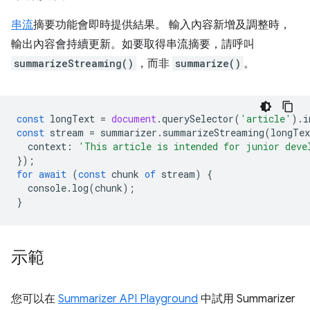
串流
摘要功能會即時提供結果。 輸入內容新增及調整時，
輸出內容會持續更新。如要取得串流摘要，請呼叫
summarizeStreaming()
，而非
summarize()
。
const
longText
=
document
.
querySelector
(
'article'
).
i
const
stream
=
summarizer
.
summarizeStreaming
(
longTex
context
:
'This article is intended for junior deve
});
for
await
(
const
chunk
of
stream
)
{
console
.
log
(
chunk
);
}
示範
您可以在
Summarizer API Playground
中試用 Summarizer