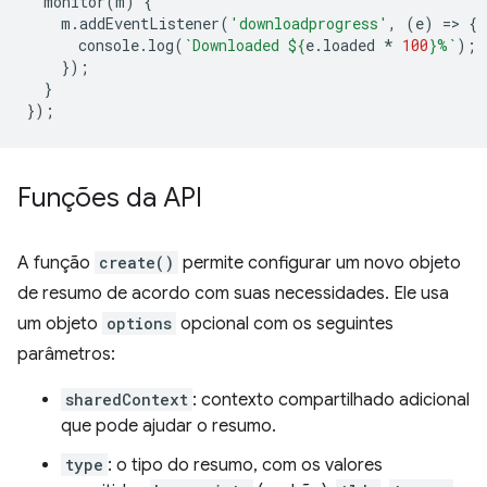
monitor
(
m
)
{
m
.
addEventListener
(
'downloadprogress'
,
(
e
)
=
>
{
console
.
log
(
`Downloaded 
${
e
.
loaded
*
100
}
%`
);
});
}
});
Funções da API
A função
create()
permite configurar um novo objeto
de resumo de acordo com suas necessidades. Ele usa
um objeto
options
opcional com os seguintes
parâmetros:
sharedContext
: contexto compartilhado adicional
que pode ajudar o resumo.
type
: o tipo do resumo, com os valores