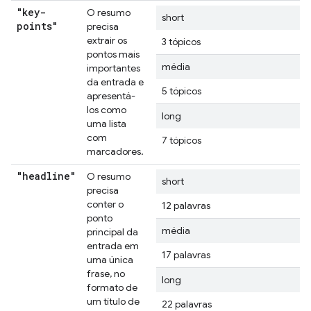
"key-
O resumo
short
points"
precisa
extrair os
3 tópicos
pontos mais
média
importantes
da entrada e
5 tópicos
apresentá-
los como
long
uma lista
com
7 tópicos
marcadores.
"headline"
O resumo
short
precisa
conter o
12 palavras
ponto
média
principal da
entrada em
17 palavras
uma única
frase, no
long
formato de
um título de
22 palavras