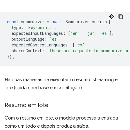
const
summarizer
=
await
Summarizer
.
create
({
type
:
'key-points'
,
expectedInputLanguages
:
[
'en'
,
'ja'
,
'es'
],
outputLanguage
:
'es'
,
expectedContextLanguages
:
[
'en'
],
sharedContext
:
'These are requests to summarize ar
});
Há duas maneiras de executar o resumo: streaming e
lote (saída com base em solicitação).
Resumo em lote
Com o resumo em lote, o modelo processa a entrada
como um todo e depois produz a saída.