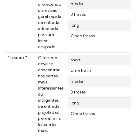
média
oferecendo
uma visão
3 frases
geral rápida
da entrada,
long
adequada
para um
Cinco frases
leitor
ocupado.
"teaser"
O resumo
short
deve se
concentrar
Uma frase
nas partes
média
mais
interessantes
3 frases
ou
intrigantes
long
da entrada,
projetadas
Cinco frases
para atrair o
leitor a ler
mais.