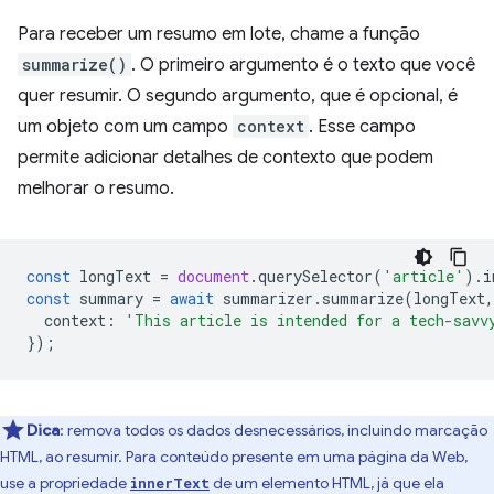
Para receber um resumo em lote, chame a função
summarize()
. O primeiro argumento é o texto que você
quer resumir. O segundo argumento, que é opcional, é
um objeto com um campo
context
. Esse campo
permite adicionar detalhes de contexto que podem
melhorar o resumo.
const
longText
=
document
.
querySelector
(
'article'
).
i
const
summary
=
await
summarizer
.
summarize
(
longText
,
context
:
'This article is intended for a tech-savv
});
Dica
:
remova todos os dados desnecessários, incluindo marcação
HTML, ao resumir. Para conteúdo presente em uma página da Web,
use a propriedade
de um elemento HTML, já que ela
innerText