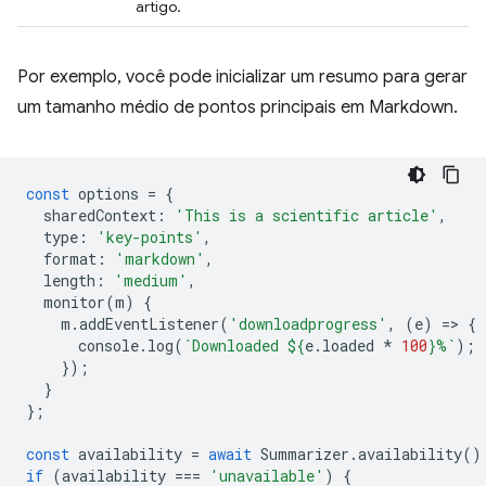
artigo.
Por exemplo, você pode inicializar um resumo para gerar
um tamanho médio de pontos principais em Markdown.
const
options
=
{
sharedContext
:
'This is a scientific article'
,
type
:
'key-points'
,
format
:
'markdown'
,
length
:
'medium'
,
monitor
(
m
)
{
m
.
addEventListener
(
'downloadprogress'
,
(
e
)
=
>
{
console
.
log
(
`Downloaded 
${
e
.
loaded
*
100
}
%`
);
});
}
};
const
availability
=
await
Summarizer
.
availability
()
if
(
availability
===
'unavailable'
)
{