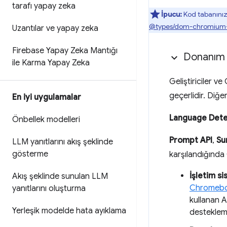
tarafı yapay zeka
İpucu:
Kod tabanınızd
@types/dom-chromium-
Uzantılar ve yapay zeka
Firebase Yapay Zeka Mantığı
Donanım g
ile Karma Yapay Zeka
Geliştiriciler ve
geçerlidir. Diğer 
En iyi uygulamalar
Language Dete
Önbellek modelleri
Prompt API
,
Su
LLM yanıtlarını akış şeklinde
gösterme
karşılandığında
İşletim si
Akış şeklinde sunulan LLM
Chromebo
yanıtlarını oluşturma
kullanan 
Yerleşik modelde hata ayıklama
desteklem