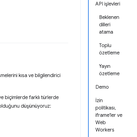
API işlevleri
Beklenen
dilleri
atama
Toplu
özetleme
Yayın
özetleme
elerini kısa ve bilgilendirici
Demo
ve biçimlerde farklı türlerde
İzin
lı olduğunu düşünüyoruz:
politikası,
iframe'ler ve
Web
Workers