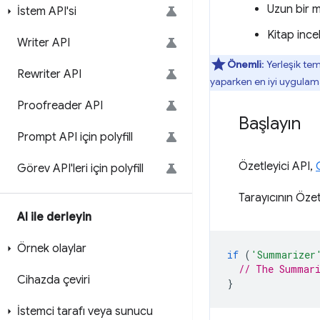
Uzun bir m
İstem API'si
Kitap ince
Writer API
Önemli
: Yerleşik te
Rewriter API
yaparken en iyi uygulama
Proofreader API
Başlayın
Prompt API için polyfill
Özetleyici API,
Görev API'leri için polyfill
Tarayıcının Özet
AI ile derleyin
Örnek olaylar
if
(
'Summarizer
// The Summari
Cihazda çeviri
}
İstemci tarafı veya sunucu