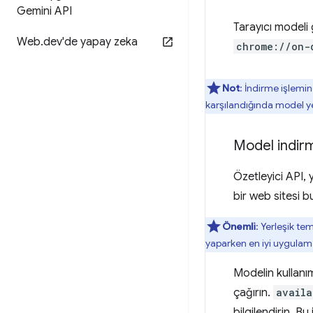
Gemini API
Tarayıcı modeli
Web
.
dev'de yapay zeka
chrome://on-
Not
: İndirme işlemin
karşılandığında model yen
Model indir
Özetleyici API, 
bir web sitesi bu 
Önemli
: Yerleşik te
yaparken en iyi uygulama
Modelin kullanı
çağırın.
availa
bilgilendirin. Bu