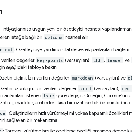
i
i, ihtiyaçlarınıza uygun yeni bir özetleyici nesnesi yapılandırma
eren isteğe bağlı bir
options
nesnesi alır:
ntext
: Özetleyiciye yardımcı olabilecek ek paylaşılan bağlam.
in verilen değerler
key-points
(varsayılan),
tldr
,
teaser
ve
 için aşağıdaki tabloya bakın.
Özetin biçimi. İzin verilen değerler
markdown
(varsayılan) ve
p
Özetin uzunluğu. İzin verilen değerler
short
(varsayılan),
med
ın anlamları, istenen
type
göre değişir. Örneğin, Chrome'un u
zeti üç madde işaretinden, kısa bir özet ise tek bir cümleden o
nce
: Geliştiricilerin hızlı yürütmeyi mi yoksa kapsamlı özellikleri 
rini sağlayan bir mekanizma.
o
: Tarayıcı, yürütme hızı ile özetleme özelliği arasında denge k