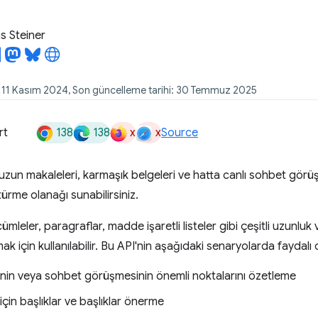
 Steiner
: 11 Kasım 2024, Son güncelleme tarihi: 30 Temmuz 2025
138
138
x
x
rt
Source
a uzun makaleleri, karmaşık belgeleri ve hatta canlı sohbet görüşm
ürme olanağı sunabilirsiniz.
ümleler, paragraflar, madde işaretli listeler gibi çeşitli uzunluk 
ak için kullanılabilir. Bu API'nin aşağıdaki senaryolarda fayda
enin veya sohbet görüşmesinin önemli noktalarını özetleme
için başlıklar ve başlıklar önerme