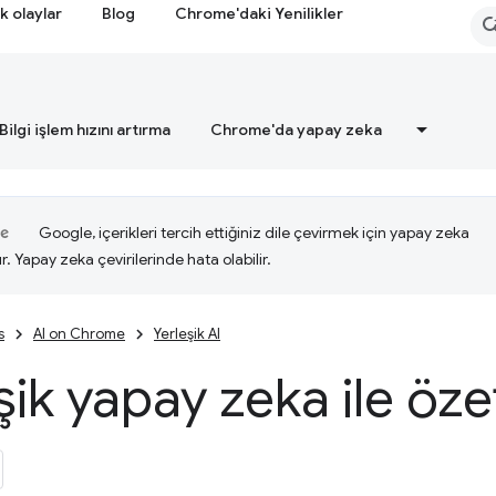
k olaylar
Blog
Chrome'daki Yenilikler
Bilgi işlem hızını artırma
Chrome'da yapay zeka
Google, içerikleri tercih ettiğiniz dile çevirmek için yapay zeka
ır. Yapay zeka çevirilerinde hata olabilir.
s
AI on Chrome
Yerleşik AI
şik yapay zeka ile öz