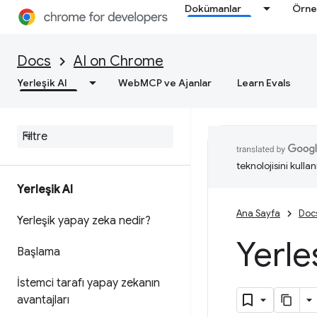
Dokümanlar
Örne
Docs
AI on Chrome
Yerleşik AI
WebMCP ve Ajanlar
Learn Evals
teknolojisini kullan
Yerleşik AI
Ana Sayfa
Doc
Yerleşik yapay zeka nedir?
Yerle
Başlama
İstemci tarafı yapay zekanın
avantajları