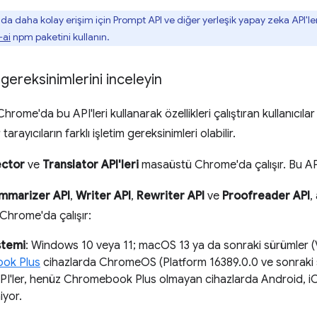
a daha kolay erişim için Prompt API ve diğer yerleşik yapay zeka API'leri i
ai
npm paketini kullanın.
ereksinimlerini inceleyin
 Chrome'da bu API'leri kullanarak özellikleri çalıştıran kullanıcılar
tarayıcıların farklı işletim gereksinimleri olabilir.
ctor
ve
Translator API'leri
masaüstü Chrome'da çalışır. Bu API
mmarizer API
,
Writer API
,
Rewriter API
ve
Proofreader API
,
 Chrome'da çalışır:
stemi
: Windows 10 veya 11; macOS 13 ya da sonraki sürümler (
ok Plus
cihazlarda ChromeOS (Platform 16389.0.0 ve sonraki s
API'ler, henüz Chromebook Plus olmayan cihazlarda Android, 
iyor.