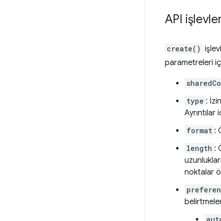
API işlevler
create()
işlev
parametreleri iç
sharedCo
type
: İz
Ayrıntılar
format
: 
length
: 
uzunluklar
noktalar ö
prefere
belirtmele
aut