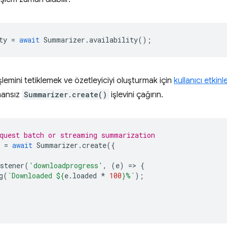
ty
=
await
Summarizer
.
availability
();
lemini tetiklemek ve özetleyiciyi oluşturmak için
kullanıcı etkin
mansız
Summarizer.create()
işlevini çağırın.
quest batch or streaming summarization
=
await
Summarizer
.
create
({
stener
(
'downloadprogress'
,
(
e
)
=
>
{
g
(
`Downloaded 
${
e
.
loaded
*
100
}
%`
);