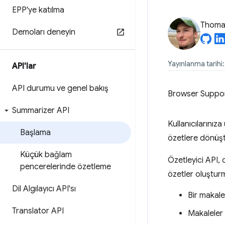
EPP'ye katılma
Thomas
Demoları deneyin
Yayınlanma tarihi
API'lar
API durumu ve genel bakış
Browser Suppo
Summarizer API
Kullanıcılarınız
Başlama
özetlere dönüşt
Küçük bağlam
Özetleyici API, c
pencerelerinde özetleme
özetler oluşturm
Dil Algılayıcı API'sı
Bir makal
Translator API
Makaleler 