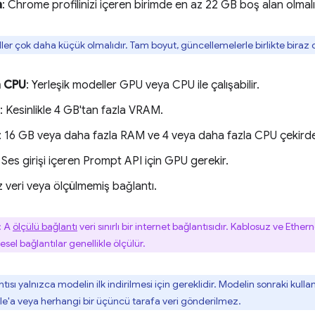
a
: Chrome profilinizi içeren birimde en az 22 GB boş alan olmalı
ler çok daha küçük olmalıdır. Tam boyut, güncellemelerle birlikte biraz d
 CPU
: Yerleşik modeller GPU veya CPU ile çalışabilir.
: Kesinlikle 4 GB'tan fazla VRAM.
: 16 GB veya daha fazla RAM ve 4 veya daha fazla CPU çekirde
: Ses girişi içeren Prompt API için GPU gerekir.
sız veri veya ölçülmemiş bağlantı.
: A
ölçülü bağlantı
veri sınırlı bir internet bağlantısıdır. Kablosuz ve Ether
el bağlantılar genellikle ölçülür.
ntısı yalnızca modelin ilk indirilmesi için gereklidir. Modelin sonraki kul
gle'a veya herhangi bir üçüncü tarafa veri gönderilmez.