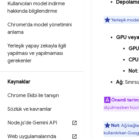
Depolam
Kullanıcıları model indirme
hakkında bilgilendirme
Yerleşik model
Chrome'da model yönetimini
anlama
GPU veya
Yerleşik yapay zekayla ilgili
GPU
yapılması ve yapılmaması
CPU
gerekenler
Not
Kaynaklar
Ağ
: Sınır
Chrome Ekibi ile tanışın
Önemli terim
ölçülmezken hücres
Sözlük ve kavramlar
Node
.
js'de Gemini API
Not
: Ağ bağla
kullanılırken Goo
Web uygulamalarında