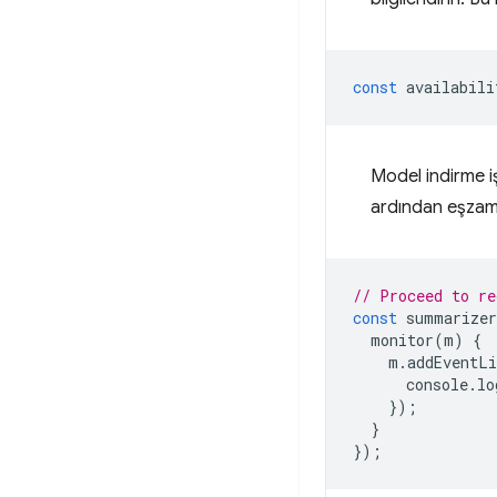
const
availabili
Model indirme iş
ardından eşza
// Proceed to re
const
summarizer
monitor
(
m
)
{
m
.
addEventLi
console
.
lo
});
}
});