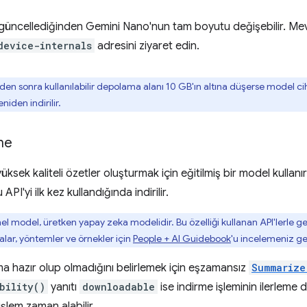
 güncellediğinden Gemini Nano'nun tam boyutu değişebilir. Mev
device-internals
adresini ziyaret edin.
den sonra kullanılabilir depolama alanı 10 GB'ın altına düşerse model ciha
iden indirilir.
me
yüksek kaliteli özetler oluşturmak için eğitilmiş bir model kullanı
API'yi ilk kez kullandığında indirilir.
mel model, üretken yapay zeka modelidir. Bu özelliği kullanan API'lerle 
lar, yöntemler ve örnekler için
People + AI Guidebook
'u incelemeniz ge
ma hazır olup olmadığını belirlemek için eşzamansız
Summarize
bility()
yanıtı
downloadable
ise indirme işleminin ilerleme 
 işlem zaman alabilir.