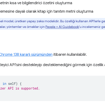
etnin kısa ve bilgilendirici özetini oluşturma
lemesine dayalı olarak kitap için tanıtım metni oluşturma
mel model, üretken yapay zeka modelidir. Bu özelliği kullanan API'lerle 
lar, yöntemler ve örnekler için
People + AI Guidebook
'u incelemeniz ge
Chrome 138 kararlı sürümünden
itibaren kullanılabilir.
leyici API'sini destekleyip desteklemediğini görmek için özellik al
'
in
self
)
{
zer API is supported.