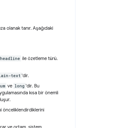
nıza olanak tanır. Aşağıdaki
headline
ile özetleme türü.
lain-text
'dir.
ium
ve
long
'dir. Bu
ygulamasında kısa bir önemli
luşur.
mi önceliklendirdiklerini
urar ve ortam, sistem