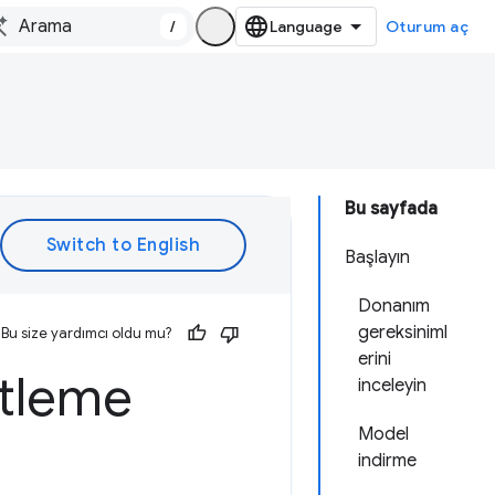
/
Oturum aç
Bu sayfada
Başlayın
Donanım
gereksiniml
Bu size yardımcı oldu mu?
erini
etleme
inceleyin
Model
indirme