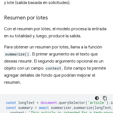
y lote (salida basada en solicitudes).
Resumen por lotes
Con el resumen por lotes, el modelo procesa la entrada
en su totalidad y, luego, produce la salida.
Para obtener un resumen por lotes, llama a la función
summarize()
. El primer argumento es el texto que
deseas resumir. El segundo argumento opcional es un
objeto con un campo
context
. Este campo te permite
agregar detalles de fondo que podrían mejorar el
resumen.
const
longText
=
document
.
querySelector
(
'article'
).
i
const
summary
=
await
summarizer
.
summarize
(
longText
,
context
:
'This article is intended for a tech-savv