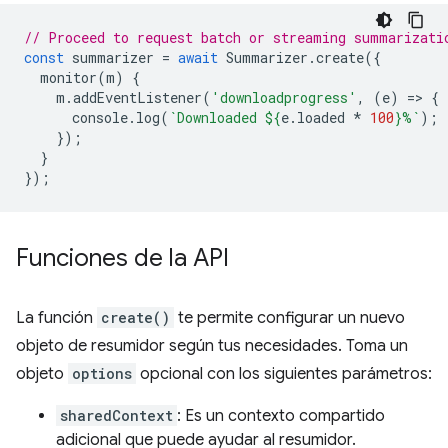
// Proceed to request batch or streaming summarizati
const
summarizer
=
await
Summarizer
.
create
({
monitor
(
m
)
{
m
.
addEventListener
(
'downloadprogress'
,
(
e
)
=
>
{
console
.
log
(
`Downloaded 
${
e
.
loaded
*
100
}
%`
);
});
}
});
Funciones de la API
La función
create()
te permite configurar un nuevo
objeto de resumidor según tus necesidades. Toma un
objeto
options
opcional con los siguientes parámetros:
sharedContext
: Es un contexto compartido
adicional que puede ayudar al resumidor.