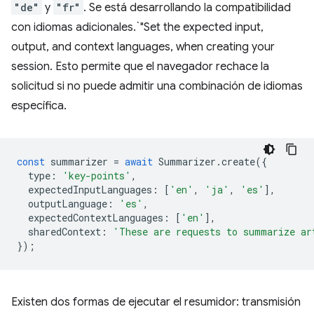
"de"
y
"fr"
. Se está desarrollando la compatibilidad
con idiomas adicionales.`"Set the expected input,
output, and context languages, when creating your
session. Esto permite que el navegador rechace la
solicitud si no puede admitir una combinación de idiomas
específica.
const
summarizer
=
await
Summarizer
.
create
({
type
:
'key-points'
,
expectedInputLanguages
:
[
'en'
,
'ja'
,
'es'
],
outputLanguage
:
'es'
,
expectedContextLanguages
:
[
'en'
],
sharedContext
:
'These are requests to summarize ar
});
Existen dos formas de ejecutar el resumidor: transmisión