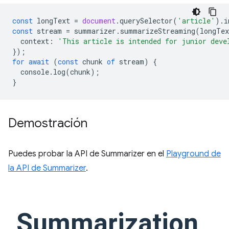
const
longText
=
document
.
querySelector
(
'article'
).
i
const
stream
=
summarizer
.
summarizeStreaming
(
longTex
context
:
'This article is intended for junior deve
});
for
await
(
const
chunk
of
stream
)
{
console
.
log
(
chunk
);
}
Demostración
Puedes probar la API de Summarizer en el
Playground de
la API de Summarizer
.