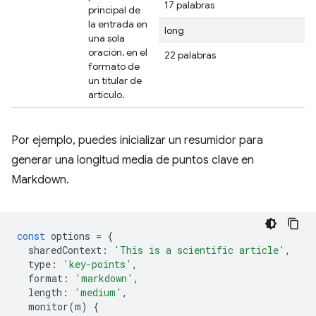
17 palabras
principal de
la entrada en
long
una sola
oración, en el
22 palabras
formato de
un titular de
artículo.
Por ejemplo, puedes inicializar un resumidor para
generar una longitud media de puntos clave en
Markdown.
const
options
=
{
sharedContext
:
'This is a scientific article'
,
type
:
'key-points'
,
format
:
'markdown'
,
length
:
'medium'
,
monitor
(
m
)
{