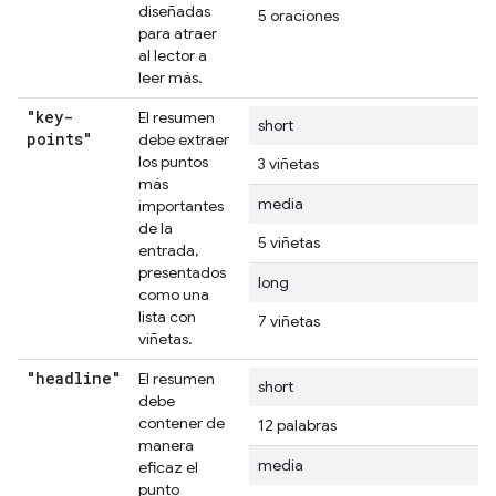
diseñadas
5 oraciones
para atraer
al lector a
leer más.
"key-
El resumen
short
points"
debe extraer
los puntos
3 viñetas
más
media
importantes
de la
5 viñetas
entrada,
presentados
long
como una
lista con
7 viñetas
viñetas.
"headline"
El resumen
short
debe
contener de
12 palabras
manera
media
eficaz el
punto