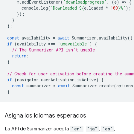
m
.
addEventListener
(
'downloadprogress'
,
(
e
)
=
>
{
console
.
log
(
`Downloaded 
${
e
.
loaded
*
100
}
%`
);
});
}
};
const
availability
=
await
Summarizer
.
availability
()
if
(
availability
===
'unavailable'
)
{
// The Summarizer API isn't usable.
return
;
}
// Check for user activation before creating the sum
if
(
navigator
.
userActivation
.
isActive
)
{
const
summarizer
=
await
Summarizer
.
create
(
options
}
Asigna los idiomas esperados
La API de Summarizer acepta
"en"
,
"ja"
,
"es"
,