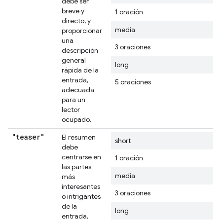
debe ser
breve y
1 oración
directo, y
media
proporcionar
una
3 oraciones
descripción
general
long
rápida de la
entrada,
5 oraciones
adecuada
para un
lector
ocupado.
"teaser"
El resumen
short
debe
centrarse en
1 oración
las partes
media
más
interesantes
3 oraciones
o intrigantes
de la
long
entrada,