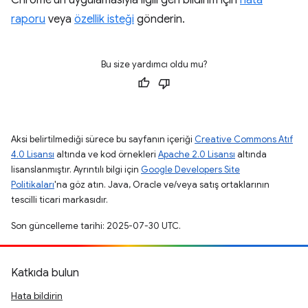
Chrome'un uygulamasıyla ilgili geri bildirim için
hata
raporu
veya
özellik isteği
gönderin.
Bu size yardımcı oldu mu?
Aksi belirtilmediği sürece bu sayfanın içeriği
Creative Commons Atıf
4.0 Lisansı
altında ve kod örnekleri
Apache 2.0 Lisansı
altında
lisanslanmıştır. Ayrıntılı bilgi için
Google Developers Site
Politikaları
'na göz atın. Java, Oracle ve/veya satış ortaklarının
tescilli ticari markasıdır.
Son güncelleme tarihi: 2025-07-30 UTC.
Katkıda bulun
Hata bildirin