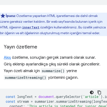
İpucu:
Özetleme yaparken HTML işaretlemesi de dahil olmak
üzere gereksiz verileri kaldırın. Bir web sayfasında bulunan içerik için
HTML öğesinin
özelliğini kullanabilirsiniz. Bu özellik yalnızca
innerText
bir öğenin ve alt öğelerinin oluşturulmuş metin içeriğini temsil eder.
Yayın özetleme
Akış
özetleme, sonuçları gerçek zamanlı olarak sunar.
Giriş eklenip ayarlandıkça çıkış sürekli olarak güncellenir.
Yayın özeti almak için
summarize()
yerine
summarizeStreaming()
yöntemini çağırın.
const
longText
=
document
.
querySelector
(
'article'
).
i
const
stream
=
summarizer
.
summarizeStreaming
(
longTex
context
:
'This article is intended for junior deve