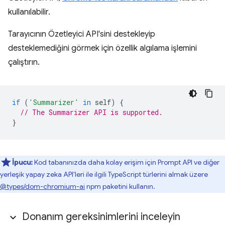
kullanılabilir.
Tarayıcının Özetleyici API'sini destekleyip
desteklemediğini görmek için özellik algılama işlemini
çalıştırın.
if
(
'Summarizer'
in
self
)
{
// The Summarizer API is supported.
}
İpucu:
Kod tabanınızda daha kolay erişim için Prompt API ve diğer
yerleşik yapay zeka API'leri ile ilgili TypeScript türlerini almak üzere
@types/dom-chromium-ai
npm paketini kullanın.
Donanım gereksinimlerini inceleyin