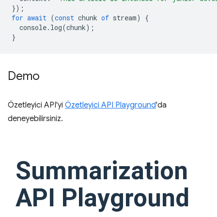
});
for
await
(
const
chunk
of
stream
)
{
console
.
log
(
chunk
);
}
Demo
Özetleyici API'yi
Özetleyici API Playground
'da
deneyebilirsiniz.