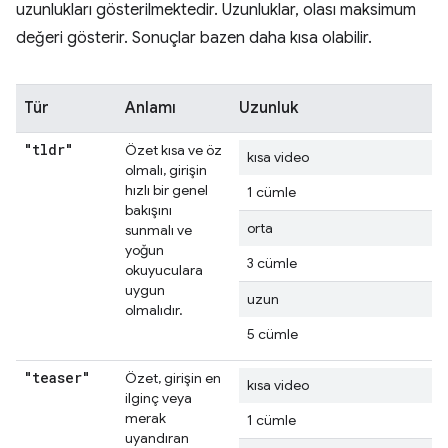
uzunlukları gösterilmektedir. Uzunluklar, olası maksimum
değeri gösterir. Sonuçlar bazen daha kısa olabilir.
Tür
Anlamı
Uzunluk
"tldr"
Özet kısa ve öz
kısa video
olmalı, girişin
hızlı bir genel
1 cümle
bakışını
orta
sunmalı ve
yoğun
3 cümle
okuyuculara
uygun
uzun
olmalıdır.
5 cümle
"teaser"
Özet, girişin en
kısa video
ilginç veya
merak
1 cümle
uyandıran