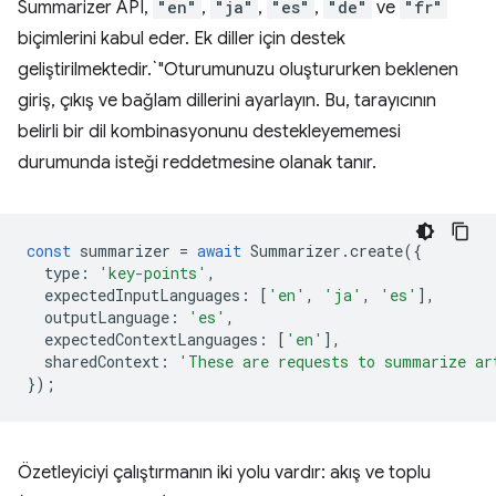
Summarizer API,
"en"
,
"ja"
,
"es"
,
"de"
ve
"fr"
biçimlerini kabul eder. Ek diller için destek
geliştirilmektedir.`"Oturumunuzu oluştururken beklenen
giriş, çıkış ve bağlam dillerini ayarlayın. Bu, tarayıcının
belirli bir dil kombinasyonunu destekleyememesi
durumunda isteği reddetmesine olanak tanır.
const
summarizer
=
await
Summarizer
.
create
({
type
:
'key-points'
,
expectedInputLanguages
:
[
'en'
,
'ja'
,
'es'
],
outputLanguage
:
'es'
,
expectedContextLanguages
:
[
'en'
],
sharedContext
:
'These are requests to summarize ar
});
Özetleyiciyi çalıştırmanın iki yolu vardır: akış ve toplu