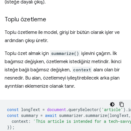
(isteğe dayalı çıkış).
Toplu özetleme
Toplu özetleme ile model, girişi bir bütün olarak işler ve
ardından çıkışı üretir.
Toplu özet almak için
summarize()
işlevini çağırın. İlk
bağımsız değişken, özetlemek istediğiniz metindir. İkinci
isteğe bağlı bağımsız değişken,
context
alanı olan bir
nesnedir. Bu alan, özetlemeyi iyileştirebilecek arka plan
ayrıntıları eklemenize olanak tanır.
const
longText
=
document
.
querySelector
(
'article'
).
i
const
summary
=
await
summarizer
.
summarize
(
longText
,
context
:
'This article is intended for a tech-savv
});