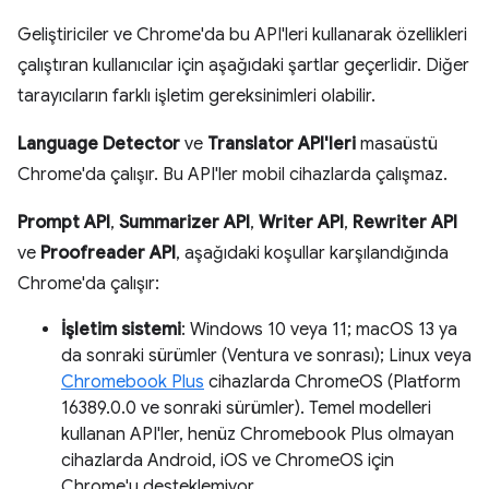
Geliştiriciler ve Chrome'da bu API'leri kullanarak özellikleri
çalıştıran kullanıcılar için aşağıdaki şartlar geçerlidir. Diğer
tarayıcıların farklı işletim gereksinimleri olabilir.
Language Detector
ve
Translator API'leri
masaüstü
Chrome'da çalışır. Bu API'ler mobil cihazlarda çalışmaz.
Prompt API
,
Summarizer API
,
Writer API
,
Rewriter API
ve
Proofreader API
, aşağıdaki koşullar karşılandığında
Chrome'da çalışır:
İşletim sistemi
: Windows 10 veya 11; macOS 13 ya
da sonraki sürümler (Ventura ve sonrası); Linux veya
Chromebook Plus
cihazlarda ChromeOS (Platform
16389.0.0 ve sonraki sürümler). Temel modelleri
kullanan API'ler, henüz Chromebook Plus olmayan
cihazlarda Android, iOS ve ChromeOS için
Chrome'u desteklemiyor.