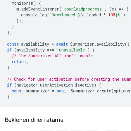
monitor
(
m
)
{
m
.
addEventListener
(
'downloadprogress'
,
(
e
)
=
>
{
console
.
log
(
`Downloaded 
${
e
.
loaded
*
100
}
%`
);
});
}
};
const
availability
=
await
Summarizer
.
availability
()
if
(
availability
===
'unavailable'
)
{
// The Summarizer API isn't usable.
return
;
}
// Check for user activation before creating the sum
if
(
navigator
.
userActivation
.
isActive
)
{
const
summarizer
=
await
Summarizer
.
create
(
options
}
Beklenen dilleri atama