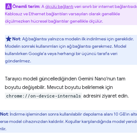
Önemli terim
: A
ölçülü bağlantı
veri sınırlı bir internet bağlantısıdı
Kablosuz ve Ethernet bağlantıları varsayılan olarak genellikle
ölçülmezken hücresel bağlantılar genellikle ölçülür.
Not
: Ağ bağlantısı yalnızca modelin ilk indirilmesi için gereklidir.
Modelin sonraki kullanımları için ağ bağlantısı gerekmez. Model
kullanılırken Google'a veya herhangi bir üçüncü tarafa veri
gönderilmez.
Tarayıcı modeli güncellediğinden Gemini Nano'nun tam
boyutu değişebilir. Mevcut boyutu belirlemek için
chrome://on-device-internals
adresini ziyaret edin.
Not
: İndirme işleminden sonra kullanılabilir depolama alanı 10 GB'ın alt
erse model cihazınızdan kaldırılır. Koşullar karşılandığında model yeni
ilir.