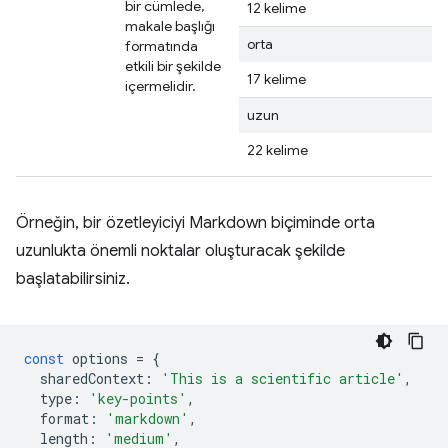
bir cümlede,
12 kelime
makale başlığı
orta
formatında
etkili bir şekilde
17 kelime
içermelidir.
uzun
22 kelime
Örneğin, bir özetleyiciyi Markdown biçiminde orta
uzunlukta önemli noktalar oluşturacak şekilde
başlatabilirsiniz.
const
options
=
{
sharedContext
:
'This is a scientific article'
,
type
:
'key-points'
,
format
:
'markdown'
,
length
:
'medium'
,