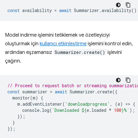
const
availability
=
await
Summarizer
.
availability
()
Model indirme işlemini tetiklemek ve özetleyiciyi
oluşturmak için
kullanıcı etkinleştirme
işlemini kontrol edin,
ardından eşzamansız
Summarizer.create()
işlevini
çağırın.
// Proceed to request batch or streaming summarizati
const
summarizer
=
await
Summarizer
.
create
({
monitor
(
m
)
{
m
.
addEventListener
(
'downloadprogress'
,
(
e
)
=
>
{
console
.
log
(
`Downloaded 
${
e
.
loaded
*
100
}
%`
);
});
}
});