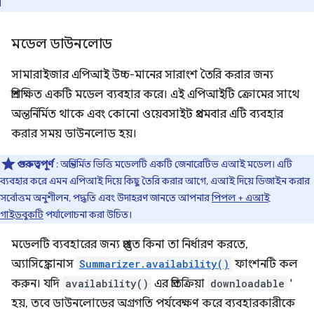
।
মডেল ডাউনলোড
সামারাইজার এপিআই উচ্চ-মানের সারাংশ তৈরি করার জন্য
প্রশিক্ষিত একটি মডেল ব্যবহার করে। এই এপিআইটি ক্রোমের সাথে
অন্তর্নির্মিত থাকে এবং কোনো ওয়েবসাইট প্রথমবার এটি ব্যবহার
করার সময় ডাউনলোড হয়।
গুরুত্বপূর্ণ
: অন্তর্নির্মিত ভিত্তি মডেলটি একটি জেনারেটিভ এআই মডেল। এটি
ব্যবহার করে এমন এপিআই দিয়ে কিছু তৈরি করার আগে, এআই দিয়ে ডিজাইন করার
সর্বোত্তম অনুশীলন, পদ্ধতি এবং উদাহরণ জানতে আপনার
পিপল + এআই
গাইডবুকটি
পর্যালোচনা করা উচিত।
মডেলটি ব্যবহারের জন্য প্রস্তুত কিনা তা নির্ধারণ করতে,
অ্যাসিঙ্ক্রোনাস
Summarizer.availability()
ফাংশনটি কল
করুন। যদি
availability()
এর প্রতিক্রিয়া
downloadable
'
হয়, তবে ডাউনলোডের অগ্রগতি পর্যবেক্ষণ করে ব্যবহারকারীকে