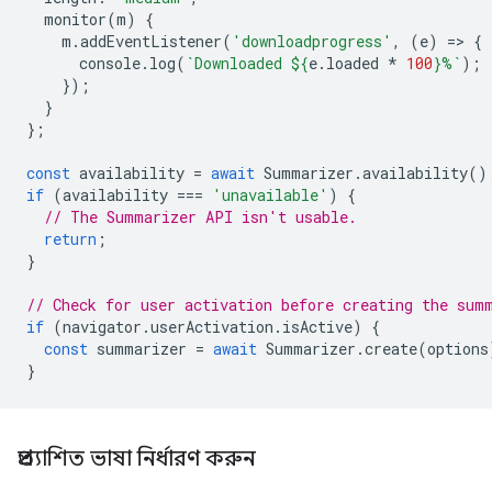
monitor
(
m
)
{
m
.
addEventListener
(
'downloadprogress'
,
(
e
)
=
>
{
console
.
log
(
`Downloaded 
${
e
.
loaded
*
100
}
%`
);
});
}
};
const
availability
=
await
Summarizer
.
availability
()
if
(
availability
===
'unavailable'
)
{
// The Summarizer API isn't usable.
return
;
}
// Check for user activation before creating the sum
if
(
navigator
.
userActivation
.
isActive
)
{
const
summarizer
=
await
Summarizer
.
create
(
options
}
প্রত্যাশিত ভাষা নির্ধারণ করুন