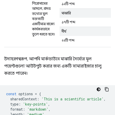
শিরোনামের
১২টি শব্দ
আদলে, প্রদত্ত
মাঝারি
তথ্যের মূল
বক্তব্যটি
১৭টি শব্দ
একটিমাত্র বাক্যে
কার্যকরভাবে
দীর্ঘ
তুলে ধরতে হবে।
২২টি শব্দ
উদাহরণস্বরূপ, আপনি মার্কডাউনে মাঝারি দৈর্ঘ্যের মূল
পয়েন্টগুলো আউটপুট করার জন্য একটি সামারাইজার চালু
করতে পারেন।
const
options
=
{
sharedContext
:
'This is a scientific article'
,
type
:
'key-points'
,
format
:
'markdown'
,
length
:
'medium'
,