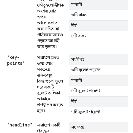
মাঝারি
কৌতূহলোদ্দীপক
অংশগুলোর
৩টি বাক্য
ওপর
আলোকপাত
দীর্ঘ
করা উচিত, যা
পাঠককে আরও
৫টি বাক্য
পড়তে আগ্রহী
করে তুলবে।
"key-
সারাংশে প্রদত্ত
সংক্ষিপ্ত
points"
তথ্য থেকে
সবচেয়ে
৩টি বুলেট পয়েন্ট
গুরুত্বপূর্ণ
মাঝারি
বিষয়গুলো তুলে
ধরে একটি
৫টি বুলেট পয়েন্ট
বুলেট তালিকা
আকারে
দীর্ঘ
উপস্থাপন করতে
হবে।
৭টি বুলেট পয়েন্ট
"headline"
সারাংশে একটি
সংক্ষিপ্ত
প্রবন্ধের