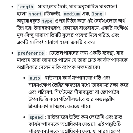
length
: সারাংশের দৈর্ঘ্য, যার অনুমোদিত মানগুলো
হলো
short
(ডিফল্ট),
medium
এবং
long
।
অনুরোধকৃত
type
ওপর নির্ভর করে এই দৈর্ঘ্যগুলোর অর্থ
ভিন্ন হয়। উদাহরণস্বরূপ, ক্রোমের বাস্তবায়নে, একটি সংক্ষিপ্ত
মূল-বিন্দু সারাংশ তিনটি বুলেট পয়েন্ট নিয়ে গঠিত, এবং
একটি সংক্ষিপ্ত সারাংশ হলো একটি বাক্য।
preference
: ডেভেলপারদের জন্য একটি ব্যবস্থা, যার
মাধ্যমে তারা জানাতে পারেন যে তারা দ্রুত কার্যসম্পাদনকে
অগ্রাধিকার দেবেন নাকি ব্যাপক সক্ষমতাকে।
auto
: ব্রাউজার কার্য সম্পাদনের গতি এবং
সারসংক্ষেপ তৈরির ক্ষমতার মধ্যে ভারসাম্য রক্ষা করে
এবং পরিবেশ, সিস্টেমের সীমাবদ্ধতা বা প্রেক্ষাপটের
উপর ভিত্তি করে গতিশীলভাবে তার অভ্যন্তরীণ
প্রক্রিয়াকরণ সামঞ্জস্য করতে পারে।
speed
: ব্রাউজারের উচিত কম লেটেন্সি এবং দ্রুত
কার্যসম্পাদনকে অগ্রাধিকার দেওয়া। এই পদ্ধতিটি
পারফরম্যান্সকে অগ্রাধিকার দেয়, যা সারসংক্ষেপ