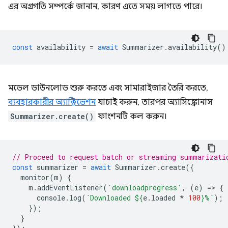
এর অগ্রগতি সম্পর্কে জানান, কারণ এতে সময় লাগতে পারে।
const
availability
=
await
Summarizer
.
availability
()
মডেল ডাউনলোড শুরু করতে এবং সামারাইজার তৈরি করতে,
ব্যবহারকারীর অ্যাক্টিভেশন
যাচাই করুন, তারপর অ্যাসিঙ্ক্রোনাস
Summarizer.create()
ফাংশনটি কল করুন।
// Proceed to request batch or streaming summarizati
const
summarizer
=
await
Summarizer
.
create
({
monitor
(
m
)
{
m
.
addEventListener
(
'downloadprogress'
,
(
e
)
=
>
{
console
.
log
(
`Downloaded 
${
e
.
loaded
*
100
}
%`
);
});
}