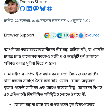
Thomas Steiner
প্রকাশিত: ১১ নভেম্বর, ২০২৪, সর্বশেষ হালনাগাদ: ৩০ জুলাই, ২০২৫
138
138
x
x
Browser Support
Source
আপনি আপনার ব্যবহারকারীদের দীর্ঘ প্রবন্ধ, জটিল নথি, বা এমনকি
প্রাণবন্ত চ্যাট কথোপকথনকেও সংক্ষিপ্ত ও অন্তর্দৃষ্টিপূর্ণ সারাংশে
পরিণত করার সুবিধা দিতে পারেন।
সামারাইজার এপিআই ব্যবহার করে বিভিন্ন দৈর্ঘ্য ও ফরম্যাটের
নানা ধরনের সারাংশ তৈরি করা যায়, যেমন—বাক্য, অনুচ্ছেদ,
বুলেট পয়েন্ট তালিকা এবং আরও অনেক কিছু। আমাদের বিশ্বাস,
এই এপিআইটি নিম্নলিখিত পরিস্থিতিগুলোতে উপযোগী:
কোনো প্রবন্ধ বা চ্যাট কথোপকথনের মূল বিষয়গুলোর