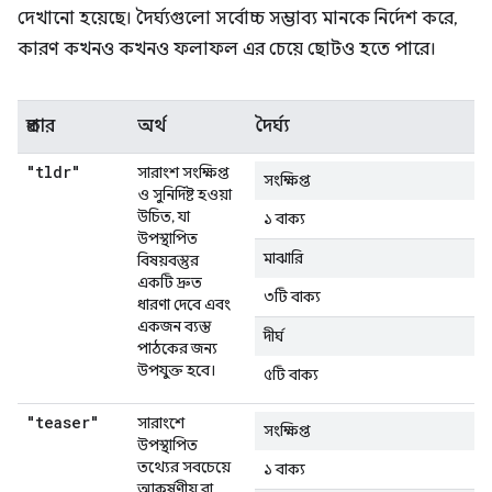
দেখানো হয়েছে। দৈর্ঘ্যগুলো সর্বোচ্চ সম্ভাব্য মানকে নির্দেশ করে,
কারণ কখনও কখনও ফলাফল এর চেয়ে ছোটও হতে পারে।
প্রকার
অর্থ
দৈর্ঘ্য
"tldr"
সারাংশ সংক্ষিপ্ত
সংক্ষিপ্ত
ও সুনির্দিষ্ট হওয়া
উচিত, যা
১ বাক্য
উপস্থাপিত
মাঝারি
বিষয়বস্তুর
একটি দ্রুত
৩টি বাক্য
ধারণা দেবে এবং
একজন ব্যস্ত
দীর্ঘ
পাঠকের জন্য
উপযুক্ত হবে।
৫টি বাক্য
"teaser"
সারাংশে
সংক্ষিপ্ত
উপস্থাপিত
তথ্যের সবচেয়ে
১ বাক্য
আকর্ষণীয় বা