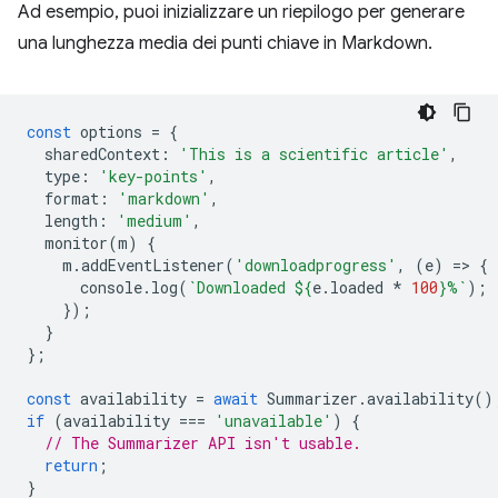
Ad esempio, puoi inizializzare un riepilogo per generare
una lunghezza media dei punti chiave in Markdown.
const
options
=
{
sharedContext
:
'This is a scientific article'
,
type
:
'key-points'
,
format
:
'markdown'
,
length
:
'medium'
,
monitor
(
m
)
{
m
.
addEventListener
(
'downloadprogress'
,
(
e
)
=
>
{
console
.
log
(
`Downloaded 
${
e
.
loaded
*
100
}
%`
);
});
}
};
const
availability
=
await
Summarizer
.
availability
()
if
(
availability
===
'unavailable'
)
{
// The Summarizer API isn't usable.
return
;
}