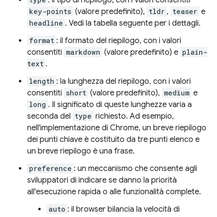
: il tipo di riepilogo, con i valori consentiti
key-points
(valore predefinito),
tldr
,
teaser
e
headline
. Vedi la tabella seguente per i dettagli.
format
: il formato del riepilogo, con i valori
consentiti
markdown
(valore predefinito) e
plain-
text
.
length
: la lunghezza del riepilogo, con i valori
consentiti
short
(valore predefinito),
medium
e
long
. Il significato di queste lunghezze varia a
seconda del
type
richiesto. Ad esempio,
nell'implementazione di Chrome, un breve riepilogo
dei punti chiave è costituito da tre punti elenco e
un breve riepilogo è una frase.
preference
: un meccanismo che consente agli
sviluppatori di indicare se danno la priorità
all'esecuzione rapida o alle funzionalità complete.
auto
: il browser bilancia la velocità di