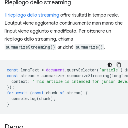
Riepilogo dello streaming
Il riepilogo dello streaming
offre risultati in tempo reale.
L'output viene aggiornato continuamente man mano che
l'input viene aggiunto e modificato. Per ottenere un
riepilogo dello streaming, chiama
summarizeStreaming()
anziché
summarize()
.
const
longText
=
document
.
querySelector
(
'article'
).
i
const
stream
=
summarizer
.
summarizeStreaming
(
longTex
context
:
'This article is intended for junior deve
});
for
await
(
const
chunk
of
stream
)
{
console
.
log
(
chunk
);
}
Demo