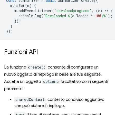
const
summarizer
=
await
Summarizer
.
create
({
monitor
(
m
)
{
m
.
addEventListener
(
'downloadprogress'
,
(
e
)
=
>
{
console
.
log
(
`Downloaded 
${
e
.
loaded
*
100
}
%`
);
});
}
});
Funzioni API
La funzione
create()
consente di configurare un
nuovo oggetto di riepilogo in base alle tue esigenze.
Accetta un oggetto
options
facoltativo con i seguenti
parametri:
sharedContext
: contesto condiviso aggiuntivo
che può aiutare il riepilogo.
type