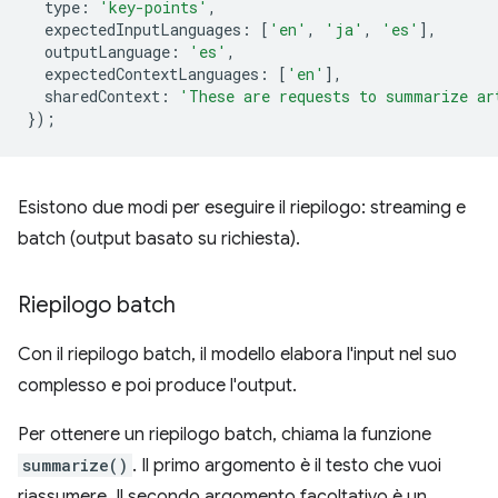
type
:
'key-points'
,
expectedInputLanguages
:
[
'en'
,
'ja'
,
'es'
],
outputLanguage
:
'es'
,
expectedContextLanguages
:
[
'en'
],
sharedContext
:
'These are requests to summarize ar
});
Esistono due modi per eseguire il riepilogo: streaming e
batch (output basato su richiesta).
Riepilogo batch
Con il riepilogo batch, il modello elabora l'input nel suo
complesso e poi produce l'output.
Per ottenere un riepilogo batch, chiama la funzione
summarize()
. Il primo argomento è il testo che vuoi
riassumere. Il secondo argomento facoltativo è un