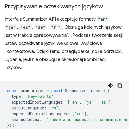
Przypisywanie oczekiwanych języków
Interfejs Summarizer API akceptuje formaty
"en"
,
"ja"
,
"es"
,
"de"
i
"fr"
. Obsługa kolejnych języków
jest w trakcie opracowywania”. „Podczas tworzenia sesji
ustaw oczekiwane języki wejściowe, wyjściowe
i kontekstowe. Dzięki temu przeglądarka może odrzucić
żądanie, jeśli nie obsługuje określonej kombinacji
języków.
const
summarizer
=
await
Summarizer
.
create
({
type
:
'key-points'
,
expectedInputLanguages
:
[
'en'
,
'ja'
,
'es'
],
outputLanguage
:
'es'
,
expectedContextLanguages
:
[
'en'
],
sharedContext
:
'These are requests to summarize ar
});