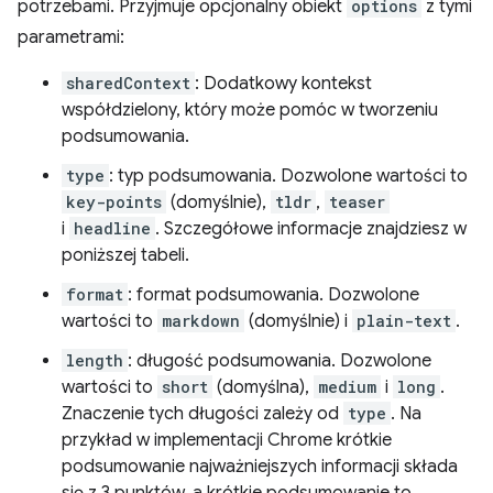
potrzebami. Przyjmuje opcjonalny obiekt
options
z tymi
parametrami:
sharedContext
: Dodatkowy kontekst
współdzielony, który może pomóc w tworzeniu
podsumowania.
type
: typ podsumowania. Dozwolone wartości to
key-points
(domyślnie),
tldr
,
teaser
i
headline
. Szczegółowe informacje znajdziesz w
poniższej tabeli.
format
: format podsumowania. Dozwolone
wartości to
markdown
(domyślnie) i
plain-text
.
length
: długość podsumowania. Dozwolone
wartości to
short
(domyślna),
medium
i
long
.
Znaczenie tych długości zależy od
type
. Na
przykład w implementacji Chrome krótkie
podsumowanie najważniejszych informacji składa