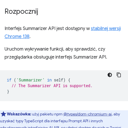
Rozpocznij
Interfejs Summarizer API jest dostępny w
stabilnej wersji
Chrome 138
.
Uruchom wykrywanie funkcji, aby sprawdzić, czy
przeglądarka obsługuje interfejs Summarizer API.
if
(
'Summarizer'
in
self
)
{
// The Summarizer API is supported.
}
Wskazówka:
użyj pakietu npm
@types/dom-chromium-ai
, aby
uzyskać typy TypeScript dla interfejsu Prompt API i innych
wbudowanych interfejsów AI API, co ułatwi dostęp do nich w Twojej