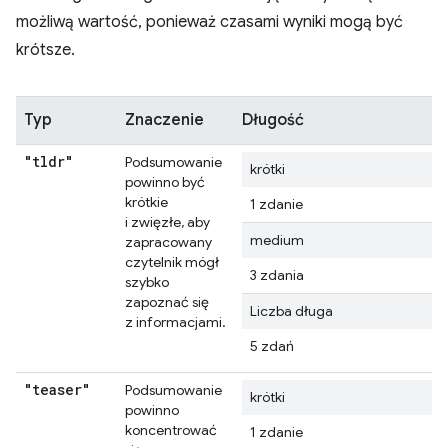
możliwą wartość, ponieważ czasami wyniki mogą być
krótsze.
Typ
Znaczenie
Długość
"tldr"
Podsumowanie
krótki
powinno być
krótkie
1 zdanie
i zwięzłe, aby
medium
zapracowany
czytelnik mógł
3 zdania
szybko
zapoznać się
Liczba długa
z informacjami.
5 zdań
"teaser"
Podsumowanie
krótki
powinno
koncentrować
1 zdanie