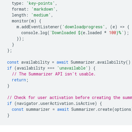
type
:
'key-points'
,
format
:
'markdown'
,
length
:
'medium'
,
monitor
(
m
)
{
m
.
addEventListener
(
'downloadprogress'
,
(
e
)
=
>
{
console
.
log
(
`Downloaded 
${
e
.
loaded
*
100
}
%`
);
});
}
};
const
availability
=
await
Summarizer
.
availability
()
if
(
availability
===
'unavailable'
)
{
// The Summarizer API isn't usable.
return
;
}
// Check for user activation before creating the sum
if
(
navigator
.
userActivation
.
isActive
)
{
const
summarizer
=
await
Summarizer
.
create
(
options
}