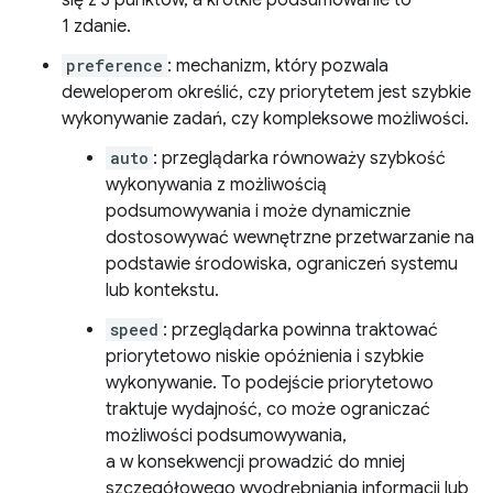
się z 3 punktów, a krótkie podsumowanie to
1 zdanie.
preference
: mechanizm, który pozwala
deweloperom określić, czy priorytetem jest szybkie
wykonywanie zadań, czy kompleksowe możliwości.
auto
: przeglądarka równoważy szybkość
wykonywania z możliwością
podsumowywania i może dynamicznie
dostosowywać wewnętrzne przetwarzanie na
podstawie środowiska, ograniczeń systemu
lub kontekstu.
speed
: przeglądarka powinna traktować
priorytetowo niskie opóźnienia i szybkie
wykonywanie. To podejście priorytetowo
traktuje wydajność, co może ograniczać
możliwości podsumowywania,
a w konsekwencji prowadzić do mniej
szczegółowego wyodrębniania informacji lub