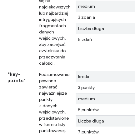
się na
medium
najciekawszych
lub najbardziej
3 zdania
intrygujących
fragmentach
Liczba długa
danych
wejściowych,
5 zdań
aby zachęcić
czytelnika do
przeczytania
całości.
"key-
Podsumowanie
krótki
points"
powinno
zawierać
3 punkty,
najważniejsze
medium
punkty
z danych
5 punktów
wejściowych,
przedstawione
Liczba długa
w formie listy
punktowanej.
7 punktów,