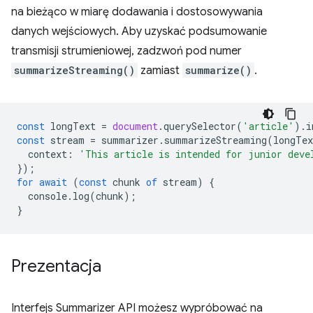
na bieżąco w miarę dodawania i dostosowywania
danych wejściowych. Aby uzyskać podsumowanie
transmisji strumieniowej, zadzwoń pod numer
summarizeStreaming()
zamiast
summarize()
.
const
longText
=
document
.
querySelector
(
'article'
).
i
const
stream
=
summarizer
.
summarizeStreaming
(
longTex
context
:
'This article is intended for junior deve
});
for
await
(
const
chunk
of
stream
)
{
console
.
log
(
chunk
);
}
Prezentacja
Interfejs Summarizer API możesz wypróbować na