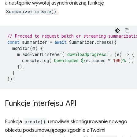
a następnie wywołaj asynchroniczną funkcję
Summarizer.create()
.
// Proceed to request batch or streaming summarizati
const
summarizer
=
await
Summarizer
.
create
({
monitor
(
m
)
{
m
.
addEventListener
(
'downloadprogress'
,
(
e
)
=
>
{
console
.
log
(
`Downloaded 
${
e
.
loaded
*
100
}
%`
);
});
}
});
Funkcje interfejsu API
Funkcja
create()
umożliwia skonfigurowanie nowego
obiektu podsumowującego zgodnie z Twoimi