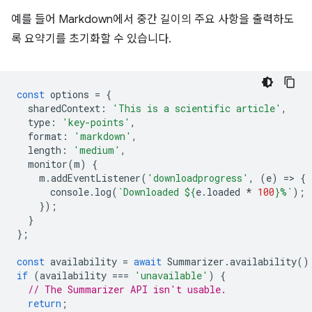
예를 들어 Markdown에서 중간 길이의 주요 사항을 출력하도
록 요약기를 초기화할 수 있습니다.
const
options
=
{
sharedContext
:
'This is a scientific article'
,
type
:
'key-points'
,
format
:
'markdown'
,
length
:
'medium'
,
monitor
(
m
)
{
m
.
addEventListener
(
'downloadprogress'
,
(
e
)
=
>
{
console
.
log
(
`Downloaded 
${
e
.
loaded
*
100
}
%`
);
});
}
};
const
availability
=
await
Summarizer
.
availability
()
if
(
availability
===
'unavailable'
)
{
// The Summarizer API isn't usable.
return
;