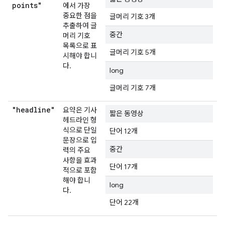
points"
에서 가장
중요한 점을
글머리 기호 3개
추출하여 글
중간
머리 기호
목록으로 표
글머리 기호 5개
시해야 합니
다.
long
글머리 기호 7개
"headline"
요약은 기사
짧은 동영상
헤드라인 형
식으로 단일
단어 12개
문장으로 입
중간
력의 주요
사항을 효과
단어 17개
적으로 포함
해야 합니
long
다.
단어 22개