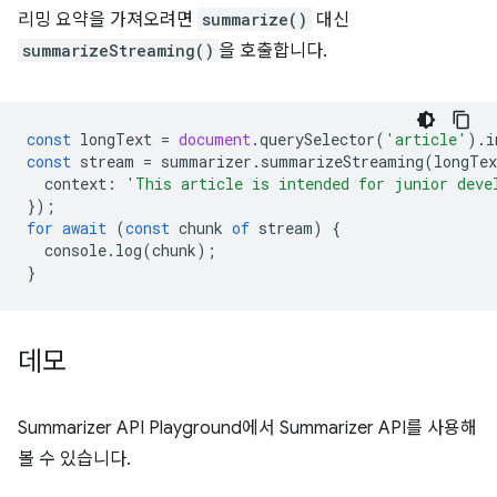
리밍 요약을 가져오려면
summarize()
대신
summarizeStreaming()
을 호출합니다.
const
longText
=
document
.
querySelector
(
'article'
).
i
const
stream
=
summarizer
.
summarizeStreaming
(
longTex
context
:
'This article is intended for junior deve
});
for
await
(
const
chunk
of
stream
)
{
console
.
log
(
chunk
);
}
데모
Summarizer API Playground에서 Summarizer API를 사용해
볼 수 있습니다.