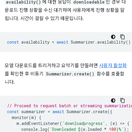
availability()
에 대한 응답이
downloadable
인 경우 다
운로드 진행 상황을 수신 대기하여 사용자에게 진행 상황을 알
립니다. 시간이 걸릴 수 있기 때문입니다.
const
availability
=
await
Summarizer
.
availability
()
모델 다운로드를 트리거하고 요약기를 만들려면
사용자 활성화
를 확인한 후 비동기
Summarizer.create()
함수를 호출합
니다.
// Proceed to request batch or streaming summarizati
const
summarizer
=
await
Summarizer
.
create
({
monitor
(
m
)
{
m
.
addEventListener
(
'downloadprogress'
,
(
e
)
=
>
{
console
.
log
(
`Downloaded 
${
e
.
loaded
*
100
}
%`
);