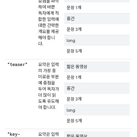
요점을 파악
하여 바쁜
문장 1개
독자에게 적
중간
합한 입력에
대한 간략한
문장 3개
개요를 제공
해야 합니
long
다.
문장 5개
"teaser"
요약은 입력
짧은 동영상
의 가장 흥
미로운 부분
문장 1개
에 중점을
중간
두어 독자가
더 많이 읽
문장 3개
도록 유도해
야 합니다.
long
문장 5개
"key-
요약은 입력
짧은 동영상