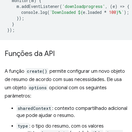
monitor
(
m
)
{
m
.
addEventListener
(
'downloadprogress'
,
(
e
)
=
>
{
console
.
log
(
`Downloaded 
${
e
.
loaded
*
100
}
%`
);
});
}
});
Funções da API
A função
create()
permite configurar um novo objeto
de resumo de acordo com suas necessidades. Ele usa
um objeto
options
opcional com os seguintes
parâmetros:
sharedContext
: contexto compartilhado adicional
que pode ajudar o resumo.
type
: o tipo do resumo, com os valores