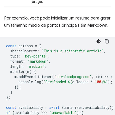
artigo.
Por exemplo, você pode inicializar um resumo para gerar
um tamanho médio de pontos principais em Markdown.
const
options
=
{
sharedContext
:
'This is a scientific article'
,
type
:
'key-points'
,
format
:
'markdown'
,
length
:
'medium'
,
monitor
(
m
)
{
m
.
addEventListener
(
'downloadprogress'
,
(
e
)
=
>
{
console
.
log
(
`Downloaded 
${
e
.
loaded
*
100
}
%`
);
});
}
};
const
availability
=
await
Summarizer
.
availability
()
if
(
availability
===
'unavailable'
)
{