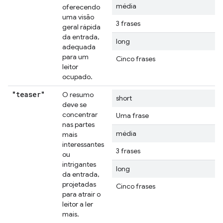
média
oferecendo
uma visão
3 frases
geral rápida
da entrada,
long
adequada
para um
Cinco frases
leitor
ocupado.
"teaser"
O resumo
short
deve se
concentrar
Uma frase
nas partes
média
mais
interessantes
3 frases
ou
intrigantes
long
da entrada,
projetadas
Cinco frases
para atrair o
leitor a ler
mais.