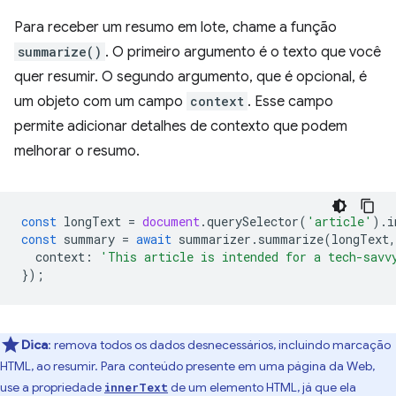
Para receber um resumo em lote, chame a função
summarize()
. O primeiro argumento é o texto que você
quer resumir. O segundo argumento, que é opcional, é
um objeto com um campo
context
. Esse campo
permite adicionar detalhes de contexto que podem
melhorar o resumo.
const
longText
=
document
.
querySelector
(
'article'
).
i
const
summary
=
await
summarizer
.
summarize
(
longText
,
context
:
'This article is intended for a tech-savv
});
Dica
:
remova todos os dados desnecessários, incluindo marcação
HTML, ao resumir. Para conteúdo presente em uma página da Web,
use a propriedade
de um elemento HTML, já que ela
innerText