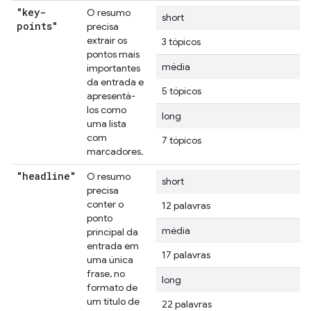
"key-
O resumo
short
points"
precisa
extrair os
3 tópicos
pontos mais
média
importantes
da entrada e
5 tópicos
apresentá-
los como
long
uma lista
com
7 tópicos
marcadores.
"headline"
O resumo
short
precisa
conter o
12 palavras
ponto
média
principal da
entrada em
17 palavras
uma única
frase, no
long
formato de
um título de
22 palavras