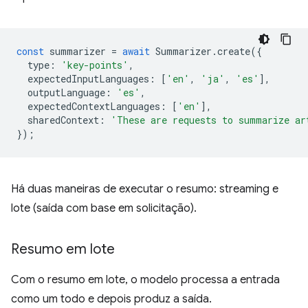
const
summarizer
=
await
Summarizer
.
create
({
type
:
'key-points'
,
expectedInputLanguages
:
[
'en'
,
'ja'
,
'es'
],
outputLanguage
:
'es'
,
expectedContextLanguages
:
[
'en'
],
sharedContext
:
'These are requests to summarize ar
});
Há duas maneiras de executar o resumo: streaming e
lote (saída com base em solicitação).
Resumo em lote
Com o resumo em lote, o modelo processa a entrada
como um todo e depois produz a saída.