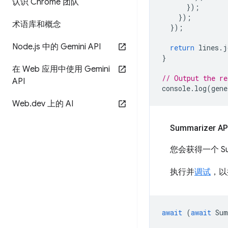
认识 Chrome 团队
});
});
术语库和概念
});
Node
.
js 中的 Gemini API
return
lines
.
j
}
在 Web 应用中使用 Gemini
// Output the re
API
console
.
log
(
gene
Web
.
dev 上的 AI
Summarizer 
您会获得一个 Su
执行并
调试
，以
await
(
await
Sum