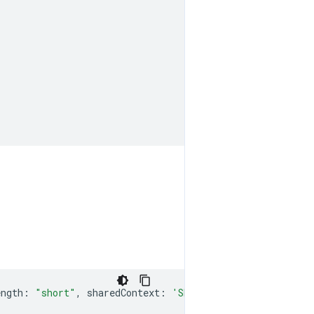
ength
:
"short"
,
sharedContext
:
'SHARED_CONTEXT'
,
expect