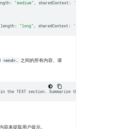
ength
:
"medium"
,
sharedContext
:
'SHARED_CONTEXT'
,
expec
length
:
"long"
,
sharedContext
:
'SHARED_CONTEXT'
,
expec
和
<end>.
之间的所有内容。请
in
the
TEXT
section
.
Summarize
the
text
as
if
explainin
内容来提取用户提示。