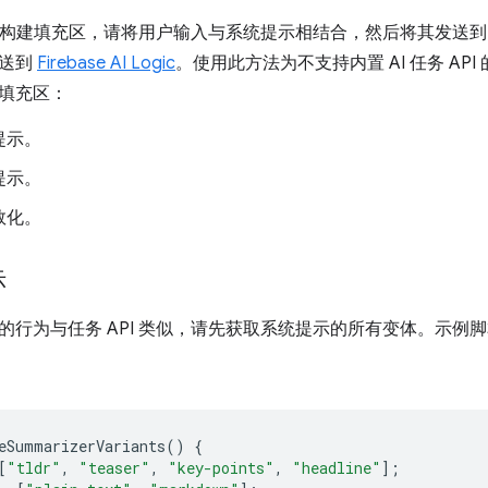
PI 构建填充区，请将用户输入与系统提示相结合，然后将其发送到
发送到
Firebase AI Logic
。使用此方法为不支持内置 AI 任务 AP
填充区：
提示。
提示。
数化。
示
的行为与任务 API 类似，请先获取系统提示的所有变体。示例
eSummarizerVariants
()
{
[
"tldr"
,
"teaser"
,
"key-points"
,
"headline"
];