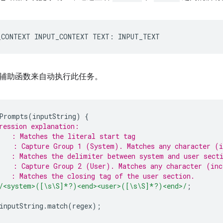
辅助函数来自动执行此任务。
Prompts
(
inputString
)
{
ression explanation:
   : Matches the literal start tag
   : Capture Group 1 (System). Matches any character (i
   : Matches the delimiter between system and user sect
   : Capture Group 2 (User). Matches any character (inc
   : Matches the closing tag of the user section.
/<system>([\s\S]*?)<end><user>([\s\S]*?)<end>/
;
inputString
.
match
(
regex
);