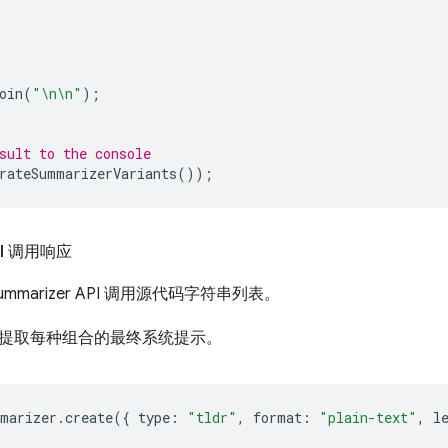
oin
(
"\n\n"
);
sult to the console
rateSummarizerVariants
());
API 调用响应
mmarizer API 调用源代码字符串列表。
提取每种组合的最终系统提示。
marizer
.
create
({
type
:
"tldr"
,
format
:
"plain-text"
,
l