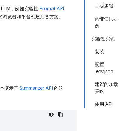
主要逻辑
 LLM，例如实验性
Prompt API
I 的浏览器和平台创建后备方案。
内部使用示
例
实验性实现
安装
配置
.env.json
建议的加载
脚本演示了
Summarizer API
的这
策略
使用 API