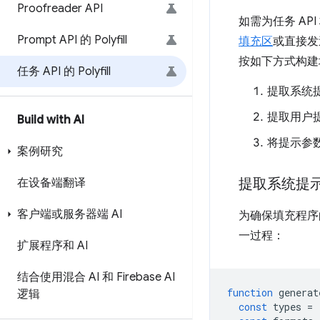
Proofreader API
如需为任务 A
Prompt API 的 Polyfill
填充区
或直接
按如下方式构建
任务 API 的 Polyfill
提取系统
提取用户
Build with AI
将提示参
案例研究
提取系统提
在设备端翻译
客户端或服务器端 AI
为确保填充程序
一过程：
扩展程序和 AI
结合使用混合 AI 和 Firebase AI
function
generat
逻辑
const
types
=