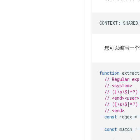
您可以编写一个
function
extract
// Regular exp
// <system>   
// ([\s\S]*?) 
// <end><user>
// ([\s\S]*?) 
// <end>      
const
regex
=
const
match
=