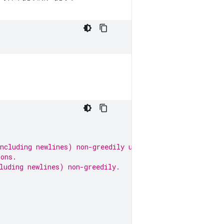
ncluding newlines) non-greedily until the next part mat
ions.
luding newlines) non-greedily.