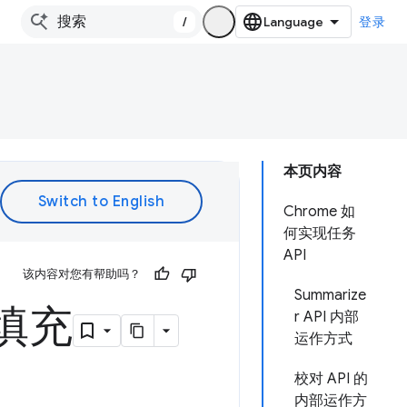
/
登录
本页内容
Chrome 如
何实现任务
API
该内容对您有帮助吗？
Summarize
性填充
r API 内部
运作方式
校对 API 的
内部运作方