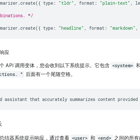
marizer
.
create
({
type
:
"tldr"
,
format
:
"plain-text"
,
l
mbinations. */
marizer
.
create
({
type
:
"headline"
,
format
:
"markdown"
,
响应
个 API 调用变体，您会收到以下系统提示。它包含
<system>
ctions. "
后面有一个尾随空格。
d
assistant
that
accurately
summarizes
content
provided
示
总结器系统提示响应，通过查看
<user>
和
<end>
之间的所有