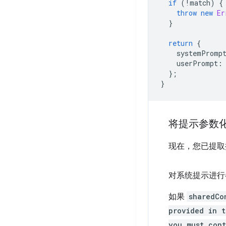
if
(
!
match
)
{
throw
new
Er
}
return
{
systemPromp
userPrompt
:
};
}
将提示参数
现在，您已提取
对系统提示进行
如果
sharedCo
provided in t
you must cont