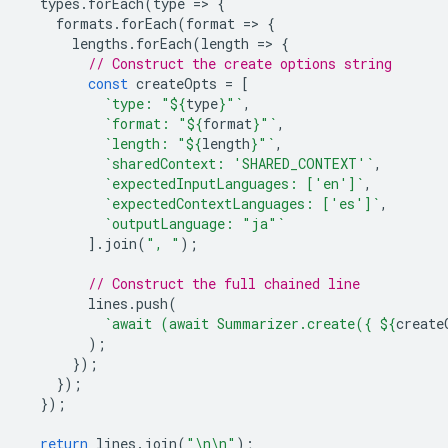
types
.
forEach
(
type
=
>
{
formats
.
forEach
(
format
=
>
{
lengths
.
forEach
(
length
=
>
{
// Construct the create options string
const
createOpts
=
[
`type: "
${
type
}
"`
,
`format: "
${
format
}
"`
,
`length: "
${
length
}
"`
,
`sharedContext: 'SHARED_CONTEXT'`
,
`expectedInputLanguages: ['en']`
,
`expectedContextLanguages: ['es']`
,
`outputLanguage: "ja"`
].
join
(
", "
);
// Construct the full chained line
lines
.
push
(
`await (await Summarizer.create({ 
${
create
);
});
});
});
return
lines
.
join
(
"\n\n"
);