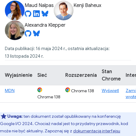
Maud Nalpas
Kenji Baheux
Alexandra Klepper
Data publikacji: 16 maja 2024 r., ostatnia aktualizacja:
13 listopada 2024 r.
Stan
Wyjaśnienie
Sieć
Rozszerzenia
Inte
Chrome
MDN
Wyświetl
Zami
Chrome 138
wysł
Chrome 138
Uwaga:
ten dokument został opublikowany na konferencję
Google I/O 2024. Chociaż nadal jest to przydatny przewodnik, kod
może nie być aktualny. Zapoznaj się z
dokumentacją interfejsu