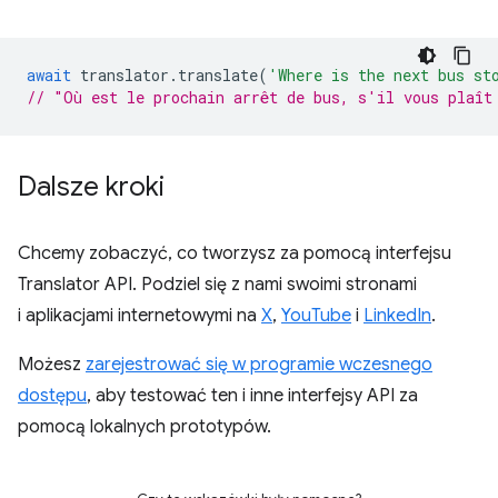
await
translator
.
translate
(
'Where is the next bus st
// "Où est le prochain arrêt de bus, s'il vous plaît
Dalsze kroki
Chcemy zobaczyć, co tworzysz za pomocą interfejsu
Translator API. Podziel się z nami swoimi stronami
i aplikacjami internetowymi na
X
,
YouTube
i
LinkedIn
.
Możesz
zarejestrować się w programie wczesnego
dostępu
, aby testować ten i inne interfejsy API za
pomocą lokalnych prototypów.