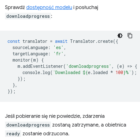
Sprawdź
dostępność modelu
i posłuchaj
downloadprogress
:
const
translator
=
await
Translator
.
create
({
sourceLanguage
:
'es'
,
targetLanguage
:
'fr'
,
monitor
(
m
)
{
m
.
addEventListener
(
'downloadprogress'
,
(
e
)
=
>
{
console
.
log
(
`Downloaded 
${
e
.
loaded
*
100
}
%`
);
});
},
});
Jeśli pobieranie się nie powiedzie, zdarzenia
downloadprogress
zostaną zatrzymane, a obietnica
ready
zostanie odrzucona.