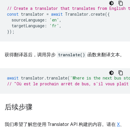
// Create a translator that translates from English 
const
translator
=
await
Translator
.
create
({
sourceLanguage
:
'en'
,
targetLanguage
:
'fr'
,
});
获得翻译器后，调用异步
translate()
函数来翻译文本。
await
translator
.
translate
(
'Where is the next bus st
// "Où est le prochain arrêt de bus, s'il vous plaît
后续步骤
我们希望了解您使用 Translator API 构建的内容。请在
X
、