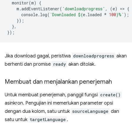
monitor
(
m
)
{
m
.
addEventListener
(
'downloadprogress'
,
(
e
)
=
>
{
console
.
log
(
`Downloaded 
${
e
.
loaded
*
100
}
%`
);
});
},
});
Jika download gagal, peristiwa
downloadprogress
akan
berhenti dan promise
ready
akan ditolak.
Membuat dan menjalankan penerjemah
Untuk membuat penerjemah, panggil fungsi
create()
asinkron. Pengujian ini memerlukan parameter opsi
dengan dua kolom, satu untuk
sourceLanguage
dan
satu untuk
targetLanguage
.